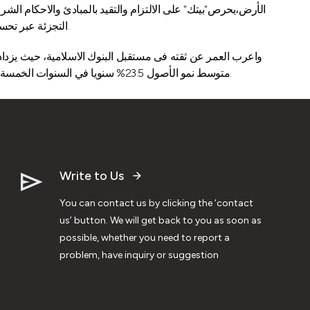
الأرض،يحرص"بيتك" على الالتزام والتقيد بالمبادئ والاحكام الشر
التجزئة عبر تحسين الخدمات والمنتجات،والتركيز على الأصول المربحة،مع دعم التوسع والانتشار محليا وعالميا ،وقد بدانا جنى الثمار خاصة بعد عملية اعادة الهيكلة.
متوسط نمو الأصول 23.5% سنويا في السنوات الخمسة الماضية، وتجاوز حجم الأصول المدارة 1.5 ترليون دولار في 2013، وفى عام 2020 ستبلغ قيمة الخدمات المالية الإسلامية 4 تريليون دولار أمريكي.
Write to Us
You can contact us by clicking the ‘contact
us’ button. We will get back to you as soon as
possible, whether you need to report a
problem, have inquiry or suggestion