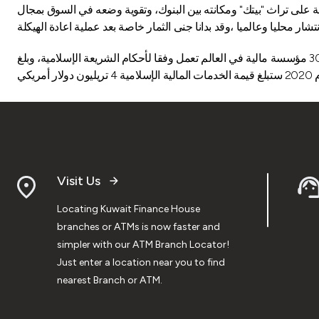
ظة على تراث "بيتك" ومكانته بين البنوك، وتقوية وضعه في السوق بمجال
واعرب العمر عن ثقته فى مستقبل البنوك الاسلامية، حيث يزداد الطلب يوما بعد الآخر على هذه الصناعة الواعدة في ظل وجود أكثر من 300 مؤسسة مالية في العالم تعمل وفقا لأحكام الشريعة الإسلامية، وبلغ
Visit Us
Locating Kuwait Finance House
branches or ATMs is now faster and
simpler with our ATM Branch Locator!
Just enter a location near you to find
nearest Branch or ATM.