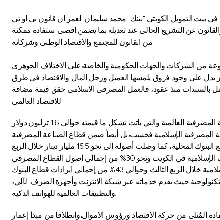
بيتك" محمد سليمان العمر ان قانون بى او تى B.O.T احد العناصر المهمة لتحريك عجلة الاقتصاد ودعم دور القطاع الخاص وانشاء مشاريع كبرى،وهو نمط معمول به فى
 والقانون عن التشريع الحالى عند تعديله بما يضمن اقصى استفادة ممكنة
من القانون للمجتمع والاقتصاد الوطنى وشركاته .
وعة من الشركات والجهات الحكومية والخاصة،على الاختلاف الجوهرى
يدة،أمر يدل على وجود فروق يلمسها العميل ورجل المال والاقتصاد فى طرق
مل بالسندات منذ عقود، فالعمل المصرفى الاسلامى حقق قيمة مضافة
للاقتصاد العالمى.
وفى معرض حديثه عن البنوك الاسلامية ومسيرة عمل "بيتك"، قال العمر: استطاع "بيتك" أن يضع صناعة الخدمات المالية الإسلامية على الخريطة المصرفية العالمية والتي باتت تشكل ما قيمته حوالي 1.6 ترليون دولار
عة المصرفية الإسلامية فحسب،بل أيضاً ضمن قطاع الصناعة المصرفية
ككل، حتى نجح في جذب العملاء محليا وعالمياً، ودائع"بيتك" البالغة 9.88 مليار دينار خلال الربع الثالث 2013 هي الأعلى في الكويت من بين ودائع البنوك المحلية، كما وصلت أصوله إلى نحو 15.5 مليار دينار خلال الربع
التكنولوجية حيث يقدم خدماته عبر شبكة الانترنت وأجهزة الصرف الآلي،
والتطبيقات العالمية للهواتف الذكية.
دة المُثلى من حركة الاقتصاد ورؤوس الاموال،وانطلاقا من مبدأ إعمار