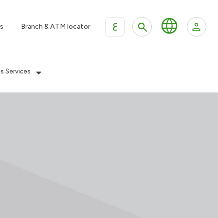
ع
s
Branch & ATM locator
es Services