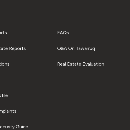
orts
FAQs
tate Reports
Q&A On Tawarruq
tions
Real Estate Evaluation
file
plaints
ecurity Guide