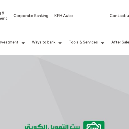
g &
Corporate Banking
KFH Auto
Contact u
ment
Investment
Ways to bank
Tools & Services
After Sal