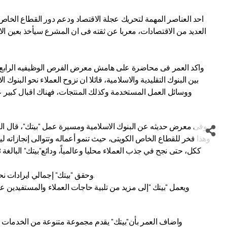
العديد من الاقتصادات، معربا عن ثقته فى ان المشرع سيأخذ بعين الاع
واكد العمر فى محاضرة على هامش معرض الفرص الوظيفيه الرابع ع
بين البنوك التقليدية والاسلامية، قائلا ان نزوح العملاء نحو الب
ووسائل العمل المستخدمة وكذلك المنتجات، فهناك اقبال كبير
وهذا فخر للقطاع الخاص الكويتى، حيث تنمو أعماله وتتوالى إنجازا
وحقق "بيتك" إجمالي ايرادات نحو 711.6 مليون دينار، مستحوذاعلى نحو 81% من إجمالي ايرادات البنوك الاسلامية خلال الربع الثالث وحوالي 43% من إجمالي ايرادات قطاع البنوك.
ويعمل "بيتك "إلى مزيد من تلبية حاجات العملاء والمستفيدين ع
واضاف العمر بأن"بيتك" يقدم مجموعة متنوعة من الخدمات وال