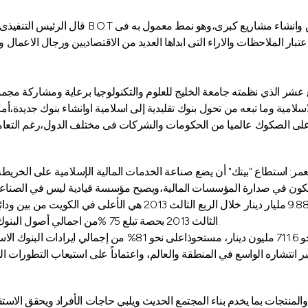
قال الرئيس التنفيذى فى بيت التمويل الكويتى "
تبار الملاحظات والاراء التى ابداها العديد من الاقتصاديين ورجال الاعمال
شر الذي نظمته جامعة الخليج للعلوم والتكنولوجيا برعاية ومشاركة مجم
نوك الاسلامية وما تبعه من تحول بنوك تقليدية إلى اسلامية اوانشاء بنوك جد
 على الصكوك عالميا من الحكومات والشركات فى مختلف الدول،رغم التعا
ته ليكون في صدارة المؤسسات المالية،ويصبح مؤسسة قيادية ليس في الصنا
الثالث 2013 بحصة تبلع 75 %من اجمالي أصول البنوك الإسلامية في الكويت ونحو 30% من إجمالي أصول القطاع المصرفي.
بر انتشاره الواسع في المنطقة والعالم، واعتماداً على استيعاب التطورات 
منتجات بما يخدم بناء المجتمع الحديث ويلبي حاجات الأفراد ويحقق الاستفا