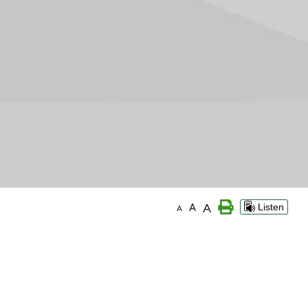
A
A
Listen
A