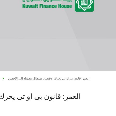
العمر: قانون بى او تى يحرك الاقتصاد ومتفائل بتعديله إلى الاحسن
العمر: قانون بى او تى يحرك 