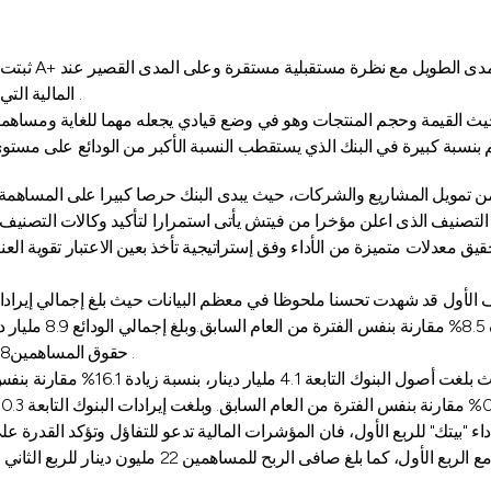
ثبتت وكالة في
المالية التي يتمتع بها بالإضافة إلى تعدد مصادر الدخل والملاءة ومتانة الوضع المالي .
ن حيث القيمة وحجم المنتجات وهو في وضع قيادي يجعله مهما للغاية ومساهم
التصنيف الذى اعلن مؤخرا من فيتش يأتى استمرارا لتأكيد وكالات التصنيف 
عدلات متميزة من الأداء وفق إستراتيجية تأخذ بعين الاعتبار تقوية العنا
حقوق المساهمين1.288 مليار دينار بنسبة زيادة 1.7 %مقارنة بنفس الفترة من العام السابق .
اء "بيتك" للربع الأول، فان المؤشرات المالية تدعو للتفاؤل وتؤكد القدرة ع