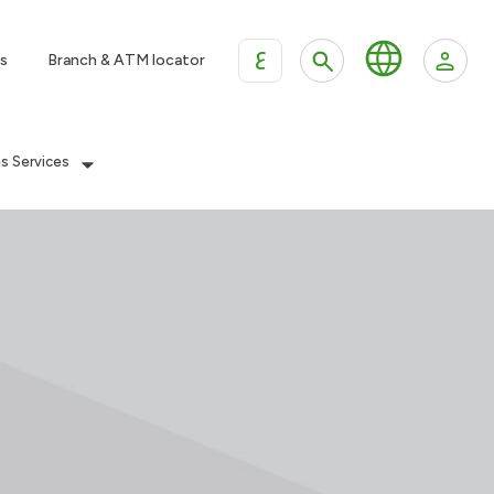
ع
s
Branch & ATM locator
es Services