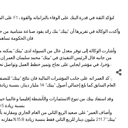
وأكدت الوكالة في تقريرها أن "بيتك" بنك رائد يقود صناعة متنامية م
فان الحكومة تساهم بنسبة كبيرة في البنك الذي يستقطب النسبة الأكبر من الودائع على مستوى السوق، مما يوفر أرضية صلبة من الدعم الحكومي والثقة من العملاء .
وأشارت الوكالة إلى توفر معدل عال من السيولة لدى "بيتك" يمكنه من تمويل المشاريع والشركات، حيث يبدى البنك حرصا كبيرا على المساهمة بدور في توفير مصادر تمويل تعزز بنية الاقتصاد الوطني وتحقق التنمية .
من جانبه قال الرئيس التنفيذي في "بيتك" محمد سليمان العمر إن 
مؤخرا، في مؤشر ايجابي على نجاح وتميز خطط العمل وتواصل تحقيق م
بنسبة زيادة 0.5% مقارنة بنفس الفترة من العام السابق. وبلغت إيرادات البنوك التابعة 150.3 مليون دينار،بنسبة زيادة 8.8% مقارنة بنفس الفترة من العام السابق.
وأضاف العمر" على صعيد الربع الثاني من العام الجاري ومقارنه بأد