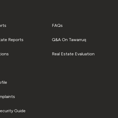
orts
FAQs
tate Reports
Q&A On Tawarruq
tions
Real Estate Evaluation
file
plaints
ecurity Guide