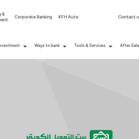
g &
Corporate Banking
KFH Auto
Contact u
ment
Investment
Ways to bank
Tools & Services
After Sal