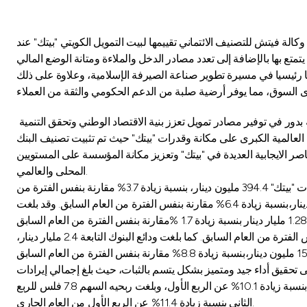
تش للتصنيف الائتماني تقييمها لبيت التمويل الكويتي "بيتك" عند A+ على المدى الطويل مع نظرة مستقبلية مستقرة وعلى المدى القصير عند F1 ، لتؤكد الثقة في قدرة البنك على الوفاء بالتزاماته والقوة
ا رئيسيا في مسيرة تطوير صناعة الصيرفة الإسلامية، وعلاوة على ذلك
العالمية الكبرى على مكانة وقدرات "بيتك" حيث تم تثبيت تصنيف البنك
صر الايجابية العديدة في "بيتك" وتعزيز مكانة المؤسسة على المستويين
المحلى والعالمي.
وأكد العمر انه على جانب المؤشرات المالية فان نتائج "بيتك" للنصف الأول قد شهدت تحسنا ملحوظا في معظم البيانات حيث بلغ إجمالي إيرادات "بيتك" 394.4 مليون دينار، بنسبة زيادة 3.7% مقارنة بنفس الفترة من
العام السابق.كما بلغ إجمالي أصول "بيتك" 14 مليار دينار، بنسبة زيادة 8.5% مقارنة بنفس الفترة من العام السابق.وبلغ إجمالي الودائع 8.9 مليار دينار،بنسبة زيادة 6.4% مقارنة بنفس الفترة من العام السابق. وقد بلغت
وقد استفاد بيتك من تنوع الاستثمارات والأنشطة إقليميا وعالميا حيث بلغت أصول البنوك التابعة 4.1 مليار دينار، بنسبة زيادة 16.1% مقارنة بنفس الفترة من العام السابق. كما بلغت ودائع البنوك التابعة 2.4 مليار دينار،
لى تحقيق أداء جيد ومتميز بشكل يتسم بالثبات، حيث بلغ إجمالي إيرادات
"بيتك" 211.7 مليون دينار للربع الثاني فقط بنسبة زيادة 15.8%مقارنه مع الربع الأول، كما بلغ صافى الربح للمساهمين 22 مليون دينار للربع الثاني بنسبة زيادة 10.1% عن الربع الأول، وبلغت ربحيه السهم 7.8 فلس للربع
الثاني بنسبة زيادة 11.4% عن الربع الأول من العام الجاري.