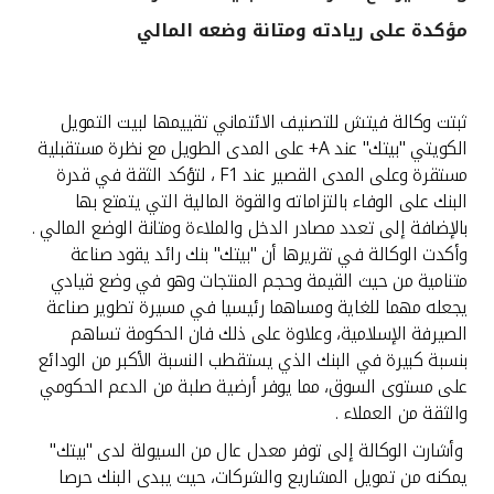
مؤكدة على ريادته ومتانة وضعه المالي
القنوات المصرفية
أدوات وخدمات
ثبتت وكالة فيتش للتصنيف الائتماني تقييمها لبيت التمويل
الكويتي "بيتك" عند A+ على المدى الطويل مع نظرة مستقبلية
خدمات ما بعد البيع
مستقرة وعلى المدى القصير عند F1 ، لتؤكد الثقة في قدرة
البنك على الوفاء بالتزاماته والقوة المالية التي يتمتع بها
بالإضافة إلى تعدد مصادر الدخل والملاءة ومتانة الوضع المالي .
وأكدت الوكالة في تقريرها أن "بيتك" بنك رائد يقود صناعة
اتصل بنا
متنامية من حيث القيمة وحجم المنتجات وهو في وضع قيادي
يجعله مهما للغاية ومساهما رئيسيا في مسيرة تطوير صناعة
مواقع الفروع وأجهزة الصرف الآلي
الصيرفة الإسلامية، وعلاوة على ذلك فان الحكومة تساهم
بنسبة كبيرة في البنك الذي يستقطب النسبة الأكبر من الودائع
ألمانيا
على مستوى السوق، مما يوفر أرضية صلبة من الدعم الحكومي
والثقة من العملاء .
ماليزيا
وأشارت الوكالة إلى توفر معدل عال من السيولة لدى "بيتك"
يمكنه من تمويل المشاريع والشركات، حيث يبدى البنك حرصا