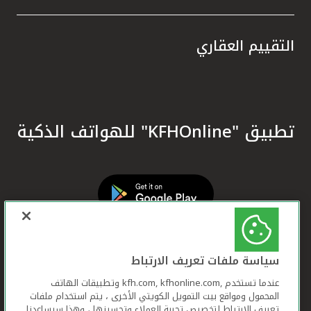
التقييم العقاري
تطبيق "KFHOnline" للهواتف الذكية
سياسة ملفات تعريف الارتباط
عندما تستخدم ,kfh.com, kfhonline.com وتطبيقات الهاتف
المحمول ومواقع بيت التمويل الكويتي الأخرى ، يتم استخدام ملفات
تعريف الارتباط لتخصيص تجربة العملاء وتحسينها ، وهذا سيساعدنا