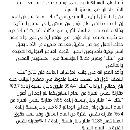
تركيا
كبيرا على المساهمة بدور في توفير مصادر تمويل تعزز بنية
الاقتصاد الوطني وتحقق التنمية .
من جانبه قال الرئيس التنفيذي في "بيتك" محمد سليمان العمر
مصر
إن التصنيف الذى اعلن مؤخرا من فيتش يأتى استمرارا لتأكيد
وكالات التصنيف العالمية الكبرى على مكانة وقدرات "بيتك" حيث
المملكة المتحدة
تم تثبيت تصنيف البنك مؤخرا، في مؤشر ايجابي على نجاح وتميز
خطط العمل وتواصل تحقيق معدلات متميزة من الأداء وفق
مملكة البحرين
إستراتيجية تأخذ بعين الاعتبار تقوية العناصر الايجابية العديدة
في "بيتك" وتعزيز مكانة المؤسسة على المستويين المحلى
والعالمي.
وأكد العمر انه على جانب المؤشرات المالية فان نتائج "بيتك"
للنصف الأول قد شهدت تحسنا ملحوظا في معظم البيانات حيث
بلغ إجمالي إيرادات "بيتك" 394.4 مليون دينار، بنسبة زيادة 3.7%
مقارنة بنفس الفترة من العام السابق.كما بلغ إجمالي أصول
"بيتك" 14 مليار دينار، بنسبة زيادة 8.5% مقارنة بنفس الفترة من
العام السابق.وبلغ إجمالي الودائع 8.9 مليار دينار،بنسبة زيادة
6.4% مقارنة بنفس الفترة من العام السابق. وقد بلغت حقوق
المساهمين1.288 مليار دينار بنسبة زيادة 1.7 %مقارنة بنفس
الفترة من العام السابق .