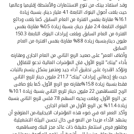
وقد استفاد بيتك من تنوع الاستثمارات والأنشطة إقليميا وعالميا
حيث بلغت أصول البنوك التابعة 4.1 مليار دينار، بنسبة زيادة
16.1% مقارنة بنفس الفترة من العام السابق. كما بلغت ودائع
البنوك التابعة 2.4 مليار دينار، بنسبة زيادة 0.5% مقارنة بنفس
الفترة من العام السابق. وبلغت إيرادات البنوك التابعة 150.3
مليون دينار،بنسبة زيادة 8.8% مقارنة بنفس الفترة من العام
السابق.
وأضاف العمر" على صعيد الربع الثاني من العام الجاري ومقارنه
بأداء "بيتك" للربع الأول، فان المؤشرات المالية تدعو للتفاؤل
وتؤكد القدرة على تحقيق أداء جيد ومتميز بشكل يتسم بالثبات،
حيث بلغ إجمالي إيرادات "بيتك" 211.7 مليون دينار للربع الثاني
فقط بنسبة زيادة 15.8%مقارنه مع الربع الأول، كما بلغ صافى
الربح للمساهمين 22 مليون دينار للربع الثاني بنسبة زيادة 10.1%
عن الربع الأول، وبلغت ربحيه السهم 7.8 فلس للربع الثاني بنسبة
زيادة 11.4% عن الربع الأول من العام الجاري.
وأكد العمر انه في ضوء هذه المؤشرات الايجابية،من المتوقع أن
يشهد الأداء مزيدا من النمو في حال تحسن البيئة التشغيلية
وظهور فرص استثمار حقيقة ذات عائد مجز للبنك ومساهميه