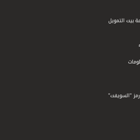
ة بيت التمويل
ومات
ورمز "السويفت"