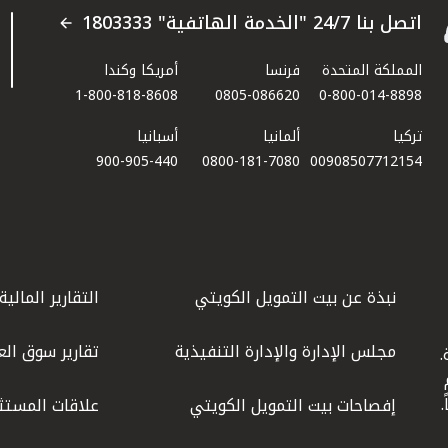
اتصل بنا 24/7 "الخدمة الهاتفية" 1803333
المملكة المتحدة
فرنسا
أمريكا وكندا
1-800-818-8608
0805-086620
0-800-014-8898
تركيا
ألمانيا
أسبانيا
900-905-440
0800-181-7080
00908507712154​
نبذة عن بيت التمويل الكويتي
التقارير المالية
مجلس الإدارة والإدارة التنفيذية
تقارير سوق الع
.
ليوم
إفصاحات بيت التمويل الكويتي
علاقات المستث