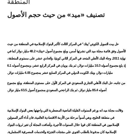
المنطقة
Ways to bank
تصنيف «ميد» من حيث حجم الأصول
Tools & Services
After Sales Services
حل بيت التمويل الكويتي"بيتك" في المركز الثالث كأكبر البنوك الإسلامية في المنطقة من حيث
الأصول وفق قائمة مجلة ميد التي نشرتها أمس. وبلغ مجموع أصول «بيتك» 48.2 مليار دولار كما في
نهاية 2011. وجاء البنك الأهلي المتحد في المركز الثاني كويتيا، والحادي عشر على مستوى المنطقة،
إذ بلغ مجموع أصوله 10.3 مليارات دولار، ثم بنك بوبيان في المركز الرابع عشر، ومجموع أصوله 6.1
Contact us
مليارات دولار، وبنك الكويت الدولي في المركز السابع عشر بمجموع 4.05 مليارات دولار.
من جانبه، حل البنك الأهلي التجاري السعودي في المركز الأول على مستوى المنطقة، وبلغ مجموع
Branch & ATM locator
أصوله 85.4 مليار دولار، ثم بنك الراجحي السعودي بمجموع أصول 63.5 مليار دولار.
Germany
وقالت مجلة ميد انه ورغم السنوات القليلة الماضية المضطربة التي واجهتها بعض البنوك الإسلامية
Malaysia
في منطقة الخليج، وهي أسوأ مرحلة من الأزمة الاقتصادية العالمية، فان أداء أكبر الممولين
الإسلاميين في المنطقة كان قويا خلال السنوات الأخيرة. وأضافت المجلة أن تغير ثروات البنوك
الإسلامية كان مدفوعا بالطلب القوي على منتجات التجزئة والخدمات المصرفية الاستثمارية.