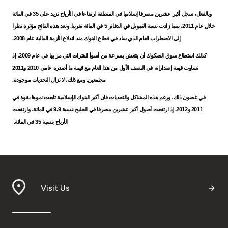
Turkey
وبالفعل، سجل أكبر عشرين مصرفا إسلاميا في المنطقة ارتفاعا في الأرباح تزيد على 35 في المائة
خلال عام 2011، بينما زادت نسبة التمويل في الدفاتر 5 في المائة تقريبا. وتعد هذه النتائج مؤثرة نظرا
Egypt
إلى الاضطراب العام الذي ساد في قطاع البنوك منذ اندلاع الأزمة المالية عام 2008.
كذلك استطاع سوق الصكوك أن ينتعش بسرعة من أسوأ الفترات التي مر بها في عام 2009، إذ
UK
تساوت قيمة إصداراته في النصف الأول من هذا العام مع قيمة ما أصدره عامي 2010 و2011
مجتمعين. ومع ذلك، لا تزال التحديات موجودة.
Kingdom of Bahrain
في غضون ذلك، ورغم هذه المشاكل والتحديات فان أكبر البنوك الإسلامية تابعت نموها بقوة في
2011 و2012. إذ ارتفعت أصول أكبر عشرين مصرفا في الخليج بنسبة 9.9 في المائة، وارتفعت
الأرباح بنسبة 35 في المائة.
Visit Us