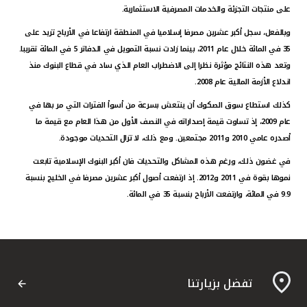
تركيا
على منتجات التجزئة والخدمات المصرفية الاستثمارية.
وبالفعل، سجل أكبر عشرين مصرفا إسلاميا في المنطقة ارتفاعا في الأرباح تزيد على
مصر
35 في المائة خلال عام 2011، بينما زادت نسبة التمويل في الدفاتر 5 في المائة تقريبا.
وتعد هذه النتائج مؤثرة نظرا إلى الاضطراب العام الذي ساد في قطاع البنوك منذ
المملكة المتحدة
اندلاع الأزمة المالية عام 2008.
كذلك استطاع سوق الصكوك أن ينتعش بسرعة من أسوأ الفترات التي مر بها في
مملكة البحرين
عام 2009، إذ تساوت قيمة إصداراته في النصف الأول من هذا العام مع قيمة ما
أصدره عامي 2010 و2011 مجتمعين. ومع ذلك، لا تزال التحديات موجودة.
في غضون ذلك، ورغم هذه المشاكل والتحديات فان أكبر البنوك الإسلامية تابعت
نموها بقوة في 2011 و2012. إذ ارتفعت أصول أكبر عشرين مصرفا في الخليج بنسبة
9.9 في المائة، وارتفعت الأرباح بنسبة 35 في المائة.
تفضل بزيارتنا