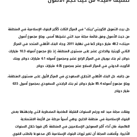
تصنيف «ميد» من حيث حجم الأصول
القنوات المصرفية
أدوات وخدمات
حل بيت التمويل الكويتي"بيتك" في المركز الثالث كأكبر البنوك الإسلامية في المنطقة
من حيث الأصول وفق قائمة مجلة ميد التي نشرتها أمس. وبلغ مجموع أصول
خدمات ما بعد البيع
«بيتك» 48.2 مليار دولار كما في نهاية 2011. وجاء البنك الأهلي المتحد في المركز
الثاني كويتيا، والحادي عشر على مستوى المنطقة، إذ بلغ مجموع أصوله 10.3 مليارات
دولار، ثم بنك بوبيان في المركز الرابع عشر، ومجموع أصوله 6.1 مليارات دولار، وبنك
الكويت الدولي في المركز السابع عشر بمجموع 4.05 مليارات دولار.
اتصل بنا
من جانبه، حل البنك الأهلي التجاري السعودي في المركز الأول على مستوى المنطقة،
وبلغ مجموع أصوله 85.4 مليار دولار، ثم بنك الراجحي السعودي بمجموع أصول 63.5
مواقع الفروع وأجهزة الصرف الآلي
مليار دولار.
ألمانيا
وقالت مجلة ميد انه ورغم السنوات القليلة الماضية المضطربة التي واجهتها بعض
ماليزيا
البنوك الإسلامية في منطقة الخليج، وهي أسوأ مرحلة من الأزمة الاقتصادية
العالمية، فان أداء أكبر الممولين الإسلاميين في المنطقة كان قويا خلال السنوات
الأخيرة. وأضافت المجلة أن تغير ثروات البنوك الإسلامية كان مدفوعا بالطلب القوي