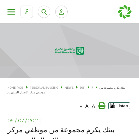
ع
Personal Banking
Private Banking & Wealth Man
KFH Online Personal Banking Services
KFH Online Corporate Banking Services
Accounts
KFH Online Trade Service
Cards
بيتك يكرم مجموعة من
7
2011
NEWS
PERSONAL BANKING
HOME PAGE
موظفي مركز الاتصال المتميزين
Banking Tiers
A
A
Listen
A
Financing
05 / 07 / 2011
|
بيتك يكرم مجموعة من موظفي مركز
Investment