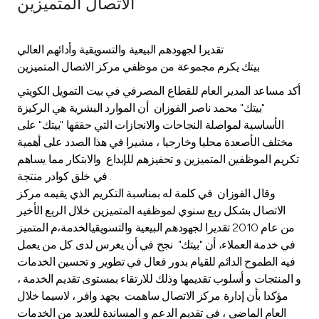
الاتصال المتميزين
Ways to bank
تقديرا لجهودهم البيعية والتسويقية وأدائهم العالي
Tools & Services
بيتك يكرم مجموعة من موظفي مركز الاتصال المتميزين
أكد مساعد المدير العام للقطاع المصرفي في بيت التمويل الكويتي
After Sales Services
"بيتك" محمد ناصر الفوزان أن الموارد البشرية هي الركيزة
الأساسية لمواصلة النجاحات والانجازات التي حققها "بيتك" على
مختلف الأصعدة محليا وخارجيا ، مشيرا في هذا الصدد على أهمية
تكريم الموظفين المتميزين و تحفيزهم للإبداع والابتكار مما يساهم
Contact us
في خلق كوادر منتجة .
وقال الفوزان في كلمة له بمناسبة التكريم الذي يقيمه مركز
Branch & ATM locator
الاتصال بشكل ربع سنوي لموظفيه المتميزين خلال الربع الأخير
من عام 2010 تقديرا لجهودهم البيعية والتسويقيالخدمة،م المتميز
Germany
في خدمة العملاء، أن "بيتك" نجح في أن يغرس لدى كل من يعمل
فيه الطموح الدائم للقيام بدور فعال في تطوير و تحسين الخدمات
و المنتجات و أسلوب تقديمها وذلك للارتقاء بمستوى تقديم الخدمة ،
Malaysia
مؤكدا بأن إدارة مركز الاتصال ساهمت بجهد وافر ، لاسيما خلال
العام الماضي ، في تقديم الدعم و المساندة للعديد من الخدمات