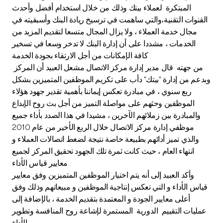
Turkey
المبتكرة لعملاء بيتك وذلك من خلال استخدام أفضل وأحدث
القنوات التقنية،والتي ساهمت في ترسيخ ريادة البنك وأسبقيته في
Egypt
مجال خدمة العملاء ، ولا يزال المجال متسعا لتقديم المزيد من
الخدمات ، مشددا على أن إدارة البنك لا تدخر وسعا في تسخير
كافة الإمكانات من أجل الارتقاء بجودة الخدمة .
UK
من جهته قال مدير إدارة مركز الاتصال مشعل العبيد أن المركز
وبدعم من إدارة "بيتك" دأب على تكريم الموظفين المتميزين بشكل
Kingdom of Bahrain
ربع سنوي ، في مبادرة تعكس إيماننا بأهمية تقدير جهود هؤلاء
الموظفين وحثهم على مواصلة التميز من أجل بث روح الإبداع
والمبادرة بين زملائهم الآخرين ، مشيدا في هذا الصدد بأداء جميع
موظفي إدارة مركز الاتصال خلال الربع الأخير من عام 2010
والذي تميز أدائهم بطبيعة خاصة نتيجة لضغط اتصالات العملاء و
انتهاء العام ، حيث كانت ثمرة تلك الجهود تحقيق المركز لجميع
معايير قياس الأداء .
وأكد العبيد إلى أنه يتم اختيار الموظفين المتميزين وفق معايير
قياس الأداء و التي تعكس إنتاجية الموظفين و مبيعاتهم وذلك وفق
أعلى معايير الجودة و المعتمدة بتقديم الخدمة ، بالإضافة إلى
عمليات التقييم الدورية المستمرة لإشاعة روح المنافسة وتطوير
الأداء .