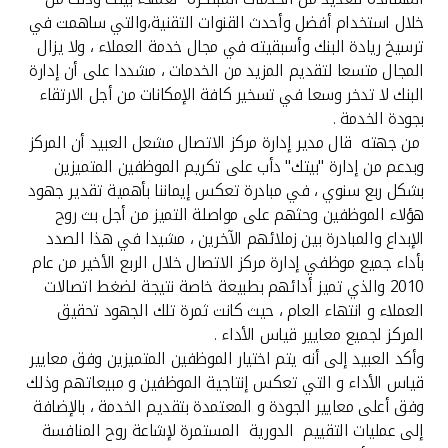
تركيا
خلال استخدام أفضل وأحدث القنوات التقنية،والتي ساهمت في
ترسيخ ريادة البنك وأسبقيته في مجال خدمة العملاء ، ولا يزال
مصر
المجال متسعا لتقديم المزيد من الخدمات ، مشددا على أن إدارة
البنك لا تدخر وسعا في تسخير كافة الإمكانات من أجل الارتقاء
المملكة المتحدة
بجودة الخدمة .
من جهته قال مدير إدارة مركز الاتصال مشعل العبيد أن المركز
وبدعم من إدارة "بيتك" دأب على تكريم الموظفين المتميزين
مملكة البحرين
بشكل ربع سنوي ، في مبادرة تعكس إيماننا بأهمية تقدير جهود
هؤلاء الموظفين وحثهم على مواصلة التميز من أجل بث روح
الإبداع والمبادرة بين زملائهم الآخرين ، مشيدا في هذا الصدد
بأداء جميع موظفي إدارة مركز الاتصال خلال الربع الأخير من عام
2010 والذي تميز أدائهم بطبيعة خاصة نتيجة لضغط اتصالات
العملاء و انتهاء العام ، حيث كانت ثمرة تلك الجهود تحقيق
المركز لجميع معايير قياس الأداء .
وأكد العبيد إلى أنه يتم اختيار الموظفين المتميزين وفق معايير
قياس الأداء و التي تعكس إنتاجية الموظفين و مبيعاتهم وذلك
وفق أعلى معايير الجودة و المعتمدة بتقديم الخدمة ، بالإضافة
إلى عمليات التقييم الدورية المستمرة لإشاعة روح المنافسة