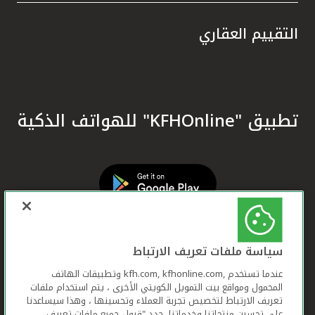
التقييم العقاري
تطبيق "KFHOnline" للهواتف الذكية
سياسة ملفات تعريف الارتباط
عندما تستخدم ,kfh.com, kfhonline.com وتطبيقات الهاتف
المحمول ومواقع بيت التمويل الكويتي الأخرى ، يتم استخدام ملفات
تعريف الارتباط لتخصيص تجربة العملاء وتحسينها ، وهذا سيساعدنا
على تحسين منتجاتنا وخدماتنا. حدد "قبول جميع ملفات تعريف