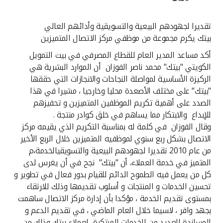
القنوات المصرفية
تقديرا لجهودهم البيعية والتسويقية وأدائهم العالي
بيتك يكرم مجموعة من موظفي مركز الاتصال المتميزين
أدوات وخدمات
أكد مساعد المدير العام للقطاع المصرفي في بيت التمويل
الكويتي "بيتك" محمد ناصر الفوزان أن الموارد البشرية هي
خدمات ما بعد البيع
الركيزة الأساسية لمواصلة النجاحات والانجازات التي حققها
"بيتك" على مختلف الأصعدة محليا وخارجيا ، مشيرا في هذا
الصدد على أهمية تكريم الموظفين المتميزين و تحفيزهم
للإبداع والابتكار مما يساهم في خلق كوادر منتجة .
اتصل بنا
وقال الفوزان في كلمة له بمناسبة التكريم الذي يقيمه مركز
الاتصال بشكل ربع سنوي لموظفيه المتميزين خلال الربع الأخير
مواقع الفروع وأجهزة الصرف الآلي
من عام 2010 تقديرا لجهودهم البيعية والتسويقيالخدمة،م
المتميز في خدمة العملاء، أن "بيتك" نجح في أن يغرس لدى
ألمانيا
كل من يعمل فيه الطموح الدائم للقيام بدور فعال في تطوير و
تحسين الخدمات و المنتجات و أسلوب تقديمها وذلك للارتقاء
ماليزيا
بمستوى تقديم الخدمة ، مؤكدا بأن إدارة مركز الاتصال ساهمت
بجهد وافر ، لاسيما خلال العام الماضي ، في تقديم الدعم و
المساندة للعديد من الخدمات المبتكرة لعملاء بيتك وذلك من