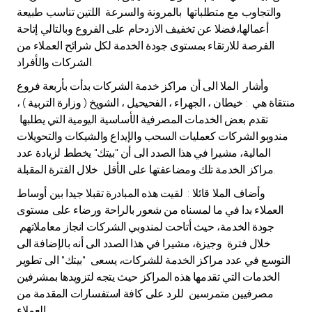
Turkey
والتجاوب مع متطلباتها بالمرونة والسرعة اللتين تناسب طبيعة
أعمالها،فضلا عن تخفيف الازدحام على الفروع وبالتالي إتاحة
Egypt
الفرصة للارتقاء بمستوى جودة الخدمة لكل شرائح العملاء من
الشركات والأفراد.
UK
وأشار الملا الى أن مراكز خدمة الشركات بدأت بأربعة فروع
منتقاة هي : خيطان ، الجهراء ، الفحيحيل ، الشويخ ( وزارة التربية ) ،
تقدم بعض الخدمات المصرفية الأساسية اليومية التي يطلبها
Kingdom of Bahrain
مندوبو الشركات كعمليات السحب والإيداع والشيكات والتحويلات
المالية، مشيرا في هذا الصدد الى أن "بيتك" يخطط لزيادة عدد
مراكز الخدمة تلك ومضاعفتها على الأقل خلال الفترة المقبلة.
وأضاف الملا قائلا : لقيت هذه المبادرة تقبلا جيدا بين أوساط
العملاء بدا في ما لمسناه من شعور بالراحة ورضاء على مستوى
جودة الخدمة، حيث أتاحت لمندوبي الشركات انجاز معاملاتهم
خلال فترة وجيزة، مشيرا في هذا الصدد الى أنه بالإضافة الى
التوسع في عدد مراكز الخدمة للشركات، يسعى "بيتك" الى تطوير
الخدمات التي تقدمها هذه المراكز حيث يتجه لتزويدها بمشرفين
مصرفيين متمرسين للرد على كافة استفسارات المقدمة من
العملاء .