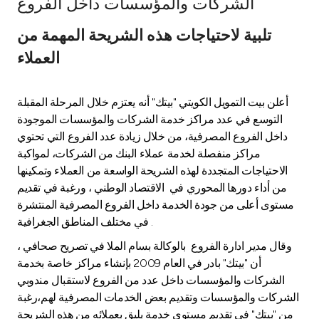
الشركات والمؤسسات داخل الفروع
Ways to bank
تلبية لاحتياجات هذه الشريحة المهمة من
العملاء
Tools & Services
أعلن بيت التمويل الكويتي "بيتك" أنه يعتزم خلال المرحلة المقبلة
After Sales Services
التوسع في عدد مراكز خدمة الشركات والمؤسسات الموجودة
داخل الفروع المصرفية، من خلال زيادة عدد الفروع التي تحتوي
مراكز منفصلة لخدمة عملاء البنك من الشركات، لمواكبة
Contact us
الاحتياجات المتجددة لهذه الشريحة الواسعة من العملاء وتمكينها
من أداء دورها المحوري في الاقتصاد الوطني ، ورغبة في تقديم
Branch & ATM locator
مستوى أعلى من جودة الخدمة داخل الفروع المصرفية المنتشرة
في مختلف المناطق الجغرافية .
Germany
وقال مدير ادارة الفروع بالوكالة بسام الملا في تصريح صحافي ،
أن "بيتك" بادر في العام 2009 بإنشاء مراكز خاصة بخدمة
Malaysia
الشركات والمؤسسات داخل عدد من الفروع لاستقبال مندوبي
الشركات والمؤسسات وتقديم بعض الخدمات المصرفية لهم،رغبة
من "بيتك" في تقديم مستوى خدمة يليق بعملائه من هذه الشريحة