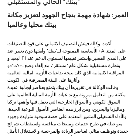
"بيتك" الحالي والمستقبلي
Ways to bank
العمر: شهادة مهمة بنجاح الجهود لتعزيز مكانة
بيتك محليا وعالميا
Tools & Services
أكدت وكالة فيتش للتصنيف الائتماني على قوة التصنيفات
After Sales Services
الأساسية الممنوحة لــ"بيتك" وأبقتها دون تغيير عند +A على المدى
البعيد و F1 على المدى القصير،واستمر تقييمها لمستوى الدعم عند
«1»وA+، ونظرة مستقبلية بشكل عام "مستقر"، مع إلغاء وضع
Contact us
المراقبة الائتمانية الذي كان نتيجة تداعيات الأزمة المالية العالمية
وأثارها على البيئة المصرفية في الكويت.
Branch & ATM locator
وقالت الوكالة في تقريرها أن بيتك يتمتع بعناصر ايجابية عديدة
مكنته من التعامل بمرونة مع تداعيات الأزمة المالية العالمية على
Germany
السوق الكويتي والأسواق الخارجية التي يعمل فيها وأهمها تركيا
وماليزيا والبحرين، ومن ابرز هذه العناصر الأصول النوعية الجيدة،
والأداء التشغيلي المتميز المعتمد على حصة سوقية متزايدة وجهود
Malaysia
متواصلة في طرح خدمات ومنتجات منافسة واستقطاب شرائح
جديدة وتوظيف مثالي لعناصر الريادة والمرجعية والاستغلال الأمثل