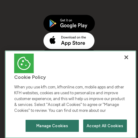
Cookie Policy
When you use kfh.com, kfhonline.com, mobile apps and other
KFH websites, cookies are used to personalize and improve
customer experience, and this will help us improve our product
COPYRIGHT © 2026 KUWAIT FINANCE HOUSE. ALL
& services. Select "Accept all Cookies" to agree or "Manage
Cookies" to review. You can find out more about our
RIGHTS RESERVED
Manage Cookies
Accept All Cookies
Terms & Condition
Cookies
Privacy Policy
Chat with us