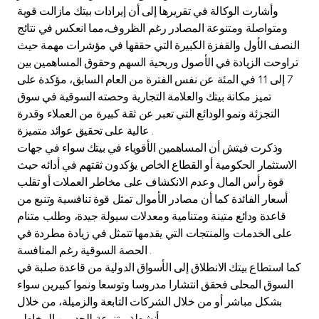
وأشارت الوكالة في تقريرها إلى أن إيرادات بيتك مازالت قوية
ومتواصلة ومتنوعة المصادر رغم الظروف،مما انعكس في نتائج
النصف الأول والقفزة الكبيرة التي حققها في مؤشرات مهمة حيث
تراوحت الزيادة في الأصول وربحية السهم وحقوق المساهمين بين
7 إلى 11 في المئة عن نفس الفترة من العام السابق، مؤكدة على
تميز مكانة بيتك والعلامة التجارية وحصته السوقية في سوق
التجزئة ونمو الودائع التي تعبر عن ثقة كبيرة من العملاء وقدرة
عالية على تحقيق عوائد متميزة .
وذكرت فيتش أن المساهمين الأقوياء في بيتك سواء في جهات
الاستثمار الحكومية أو القطاع الخاص يؤكدون ثقتهم في أدائه حيث
قوة رأس المال وعدم الانكشاف على مخاطر العملات أو تقلب
أسعار الفائدة كما أن مصادر الأموال تمثل قوة تنافسية وتنبع من
قاعدة ودائع متينة ومتنامية ومعدلات سيولة جيدة، وطلب متنام
على الخدمات والمنتجات التي يقدمها تتمثل في زيادة مطردة في
الحصة السوقية رغم المنافسة .
كما استطاع بيتك الانطلاق إلى الأسواق الدولية من قاعدة صلبة في
السوق المحلى فحقق انتشارا مدروسا وتوسعا ونموا كبيرين سواء
بشكل مباشر أو من خلال الشركات التابعة والزميلة، من خلال
أنشطة متنوعة للحد من المخاطر .