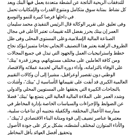
Turkey
للتدفقات الربحية الناتجة عن أنشطة متعددة يعمل فيها البنك ويعد
كل نشاط بمثابة سوق متكامل ومتنوع القدرات والإمكانيات تحمل
في داخلها فرصا كبيرة للنمو والتوسع .
Egypt
وفى تعليق على تقرير الوكالة قال الرئيس التنفيذي محمد سليمان
العمر إن بيتك يحرز بفضل الله تقييمات تعتبر الأعلى في مجال
UK
الصناعة المالية الإسلامية،وعلى المستوى المحلى وفى ظل
الظروف الراهنة يعتبر هذا التصنيف الايجابي نجاحا متميزا،يؤكد نجاح
Kingdom of Bahrain
خطط واستراتيجيات العمل والجهود التي تبذل في جميع المجالات
ومن كافة العاملين على مختلف مستوياتهم، ويعزز قدرة "بيتك"
على الوفاء بالتزاماته، وأداء دوره المالي لخدمة عملائه والاقتصاد
الوطني دون تقصير أوعراقيل، مشيرا إلى أن وكالات التقييم
العالمية الكبرى قد أبقت على تقييماتها الأساسية ل "بيتك"، وأشادت
بالنجاحات الكبيرة التي يحققها على المستويين المحلي والدولي.
وشدد العمر على الملاءة المالية العالية التي يتمتع بها "بيتك" فضلا
عن الضوابط والإجراءات والسياسات الخاصة بإدارة المخاطر في
ممارسة الأعمال المختلفة، والكفيلة بتجنيبه أي تداعيات سلبية،
معتبرها عناصر تضيف إلى قوة ومتانة البناء الاقتصادي لـ"بيتك" ،
والأداء المتوازن لمختلف أنشطته، بشكل يركز على جودة الأصول
وتحقيق أفضل العوائد بأقل المخاطر.