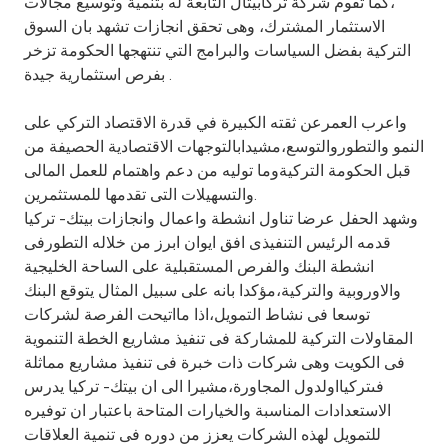
،كما تقوم شركة تركابيتال التابعة له بتنمية وتوسيع مجالات
الاستثمار المشترك، وهى تحقق انجازات تشهد بان السوق
التركية بفضل السياسات والبرامج التي تنتهجها الحكومة تزخر
بفرص استثمارية جيدة .
واعرب العمرعن ثقته الكبيرة في قدرة الاقتصاد التركي على
النمو والتطوروالتوسع،مشيدابالتوجهات الاقتصادية الحصيفة من
قبل الحكومة التركيةوما توليه من دعم واهتمام للعمل المالى
والتسهيلات التى تقدمها للمستثمرين.
وشهد الحفل عرضا تناول انشطة واعمال وانجازات بيتك- تركيا
قدمه الرئيس التنفيذى افق ايوان ابرز من خلاله التطورفى
انشطة البنك والفرص المستقبلية على الساحة الخليجية
والاوروبية والتركية،مؤكدا بانه على سبيل المثال يتوقع البنك
توسعا فى نشاط التمويل،اذا مااتيحت الفرصة لشركات
المقاولات التركية للمشاركة فى تنفيذ مشاريع الخطة التنموية
فى الكويت وهى شركات ذات خبرة فى تنفيذ مشاريع مماثلة
فىتركيااولدول المجاورة،مشيرا الى ان بيتك- تركيا يدرس
الاستعدادات المناسبة والخيارات المتاحة باعتبار ان توفيره
للتمويل لهذه الشركات يعزز من دوره فى تنمية العلاقات