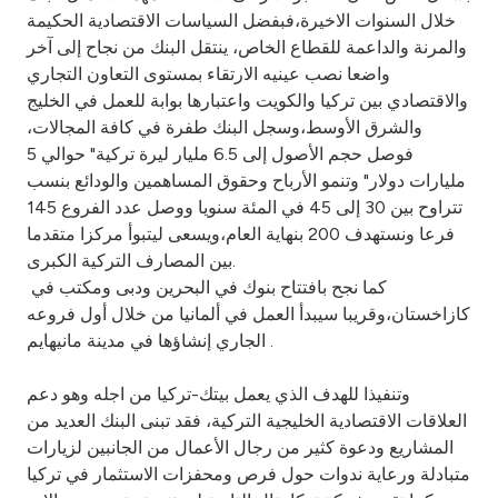
خلال السنوات الاخيرة،فبفضل السياسات الاقتصادية الحكيمة
والمرنة والداعمة للقطاع الخاص، ينتقل البنك من نجاح إلى آخر
واضعا نصب عينيه الارتقاء بمستوى التعاون التجاري
والاقتصادي بين تركيا والكويت واعتبارها بوابة للعمل في الخليج
والشرق الأوسط،وسجل البنك طفرة في كافة المجالات،
فوصل حجم الأصول إلى 6.5 مليار ليرة تركية" حوالي 5
مليارات دولار" وتنمو الأرباح وحقوق المساهمين والودائع بنسب
تتراوح بين 30 إلى 45 في المئة سنويا ووصل عدد الفروع 145
فرعا ونستهدف 200 بنهاية العام،ويسعى ليتبوأ مركزا متقدما
بين المصارف التركية الكبرى.
كما نجح بافتتاح بنوك في البحرين ودبى ومكتب في
كازاخستان،وقريبا سيبدأ العمل في ألمانيا من خلال أول فروعه
الجاري إنشاؤها في مدينة مانيهايم .
وتنفيذا للهدف الذي يعمل بيتك-تركيا من اجله وهو دعم
العلاقات الاقتصادية الخليجية التركية، فقد تبنى البنك العديد من
المشاريع ودعوة كثير من رجال الأعمال من الجانبين لزيارات
متبادلة ورعاية ندوات حول فرص ومحفزات الاستثمار في تركيا