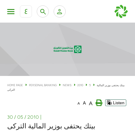
ع
Personal Banking
Private Banking & Wealth Man
KFH Online Personal Banking Services
KFH Online Corporate Banking Services
Accounts
KFH Online Trade Service
Cards
بيتك يحتفى بوزير المالية
5
2010
NEWS
PERSONAL BANKING
HOME PAGE
التركى
Banking Tiers
A
A
Listen
A
Financing
30 / 05 / 2010
|
بيتك يحتفى بوزير المالية التركى
Investment