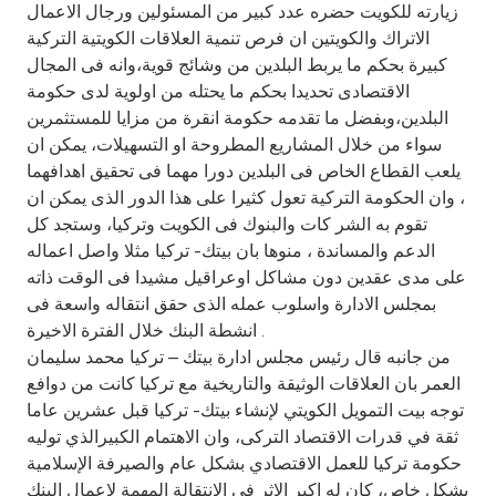
Turkey
زيارته للكويت حضره عدد كبير من المسئولين ورجال الاعمال
الاتراك والكويتين ان فرص تنمية العلاقات الكويتية التركية
Egypt
كبيرة بحكم ما يربط البلدين من وشائج قوية،وانه فى المجال
الاقتصادى تحديدا بحكم ما يحتله من اولوية لدى حكومة
البلدين،وبفضل ما تقدمه حكومة انقرة من مزايا للمستثمرين
UK
سواء من خلال المشاريع المطروحة او التسهيلات، يمكن ان
يلعب القطاع الخاص فى البلدين دورا مهما فى تحقيق اهدافهما
Kingdom of Bahrain
، وان الحكومة التركية تعول كثيرا على هذا الدور الذى يمكن ان
تقوم به الشر كات والبنوك فى الكويت وتركيا، وستجد كل
الدعم والمساندة ، منوها بان بيتك- تركيا مثلا واصل اعماله
على مدى عقدين دون مشاكل اوعراقيل مشيدا فى الوقت ذاته
بمجلس الادارة واسلوب عمله الذى حقق انتقاله واسعة فى
انشطة البنك خلال الفترة الاخيرة .
من جانبه قال رئيس مجلس ادارة بيتك – تركيا محمد سليمان
العمر بان العلاقات الوثيقة والتاريخية مع تركيا كانت من دوافع
توجه بيت التمويل الكويتي لإنشاء بيتك- تركيا قبل عشرين عاما
ثقة في قدرات الاقتصاد التركى، وان الاهتمام الكبيرالذي توليه
حكومة تركيا للعمل الاقتصادي بشكل عام والصيرفة الإسلامية
بشكل خاص، كان له اكبر الاثر فى الانتقالة المهمة لاعمال البنك