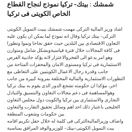
شمشك : بيتك- تركيا نموذج لنجاح القطاع
Ways to bank
الخاص الكويتى فى تركيا
Tools & Services
اشاد وزير المالية التركى مهمت شمشك ببيت التمويل الكويتى
التركى- بيتك تركيا وقال انه نموذج لما يمكن ان يكون عليه
التعاون الاقتصادى بين البلدين حيث حقق نجاحا ونموا وتطورا
After Sales Services
فى كافة المجالات خلال فترة قياسيةوبشكل شامل ومتوازن
وهو امر يدعو الى الفخروالاعتزاز لانه يؤكد جاذبية الفرص
الاستثمارية فى تركيا ومستوى الامان والمحفزات المتاحة من
Contact us
جانب وقدرة رجال الاعمال الكويتيين على التعاطى مع
التطورات الاستثمارية والمالية المختلفة بمرونة كبيرة من جانب
Branch & ATM locator
اخر، مؤكدا ان حكومته تشجع الدور الذى يقوم به بيتك تركيا
وهوالمساهمة فى دعم مجالات التعاون والتنسيق والتبادل
Germany
التجارى والاستثمارى بين تركيا والكويت دول مجلس التعاون
الخليجى باعتبار ذلك احد اهم وسائل تحقيق التقارب والتعاون
بين حكومات وشعوب المنطقة .
Malaysia
واضاف وزيرالماليةالتركى فى كلمة له خلال حفل تكريم اقامه
بيت التمويل الكويتى-بيتك- للوزيروالوفد المرافق بمناسبة