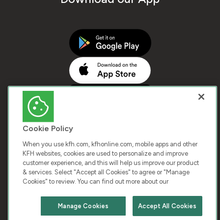
Cookie Policy
When you use kfh.com, kfhonline.com, mobile apps and other
KFH websites, cookies are used to personalize and improve
customer experience, and this will help us improve our product
COPYRIGHT © 2026 KUWAIT FINANCE HOUSE. ALL
& services. Select "Accept all Cookies" to agree or "Manage
Cookies" to review. You can find out more about our
RIGHTS RESERVED
Manage Cookies
Accept All Cookies
Terms & Condition
Cookies
Privacy Policy
Chat with us