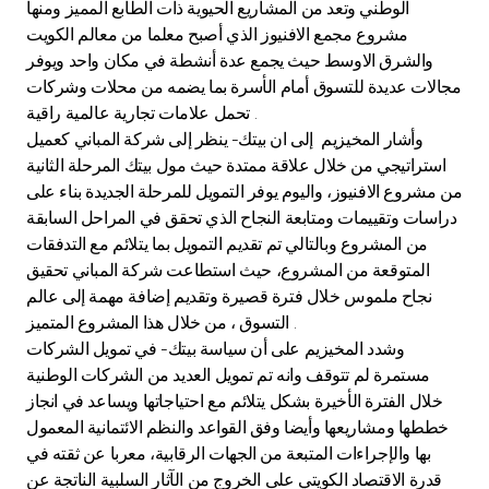
Turkey
الوطني وتعد من المشاريع الحيوية ذات الطابع المميز ومنها
مشروع مجمع الافنيوز الذي أصبح معلما من معالم الكويت
والشرق الاوسط حيث يجمع عدة أنشطة في مكان واحد ويوفر
Egypt
مجالات عديدة للتسوق أمام الأسرة بما يضمه من محلات وشركات
تحمل علامات تجارية عالمية راقية .
UK
وأشار المخيزيم إلى ان بيتك- ينظر إلى شركة المباني كعميل
استراتيجي من خلال علاقة ممتدة حيث مول بيتك المرحلة الثانية
Kingdom of Bahrain
من مشروع الافنيوز، واليوم يوفر التمويل للمرحلة الجديدة بناء على
دراسات وتقييمات ومتابعة النجاح الذي تحقق في المراحل السابقة
من المشروع وبالتالي تم تقديم التمويل بما يتلائم مع التدفقات
المتوقعة من المشروع، حيث استطاعت شركة المباني تحقيق
نجاح ملموس خلال فترة قصيرة وتقديم إضافة مهمة إلى عالم
التسوق ، من خلال هذا المشروع المتميز .
وشدد المخيزيم على أن سياسة بيتك- في تمويل الشركات
مستمرة لم تتوقف وانه تم تمويل العديد من الشركات الوطنية
خلال الفترة الأخيرة بشكل يتلائم مع احتياجاتها ويساعد في انجاز
خططها ومشاريعها وأيضا وفق القواعد والنظم الائتمانية المعمول
بها والإجراءات المتبعة من الجهات الرقابية، معربا عن ثقته في
قدرة الاقتصاد الكويتي على الخروج من الآثار السلبية الناتجة عن