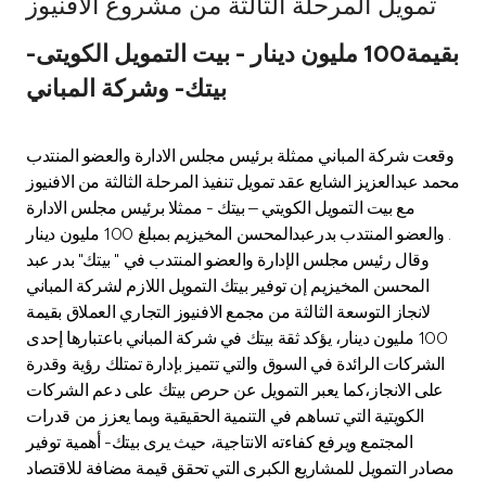
تمويل المرحلة الثالثة من مشروع الافنيوز
Ways to bank
بقيمة100 مليون دينار - بيت التمويل الكويتى-
بيتك- وشركة المباني
Tools & Services
وقعت شركة المباني ممثلة برئيس مجلس الادارة والعضو المنتدب
After Sales Services
محمد عبدالعزيز الشايع عقد تمويل تنفيذ المرحلة الثالثة من الافنيوز
مع بيت التمويل الكويتي – بيتك - ممثلا برئيس مجلس الادارة
والعضو المنتدب بدرعبدالمحسن المخيزيم بمبلغ 100 مليون دينار .
Contact us
وقال رئيس مجلس الإدارة والعضو المنتدب في " بيتك" بدر عبد
المحسن المخيزيم إن توفير بيتك التمويل اللازم لشركة المباني
Branch & ATM locator
لانجاز التوسعة الثالثة من مجمع الافنيوز التجاري العملاق بقيمة
100 مليون دينار، يؤكد ثقة بيتك في شركة المباني باعتبارها إحدى
Germany
الشركات الرائدة في السوق والتي تتميز بإدارة تمتلك رؤية وقدرة
على الانجاز،كما يعبر التمويل عن حرص بيتك على دعم الشركات
الكويتية التي تساهم في التنمية الحقيقية وبما يعزز من قدرات
Malaysia
المجتمع ويرفع كفاءته الانتاجية، حيث يرى بيتك- أهمية توفير
مصادر التمويل للمشاريع الكبرى التي تحقق قيمة مضافة للاقتصاد