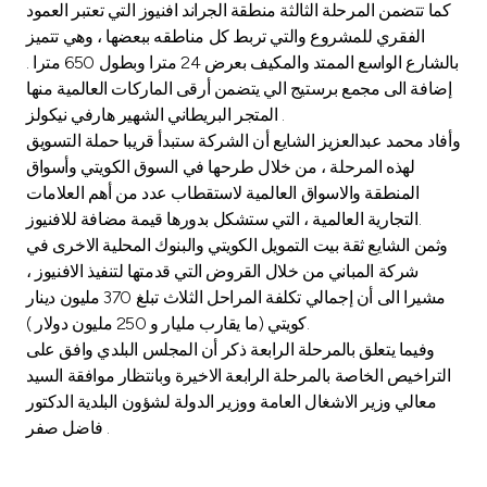
كما تتضمن المرحلة الثالثة منطقة الجراند افنيوز التي تعتبر العمود
الفقري للمشروع والتي تربط كل مناطقه ببعضها ، وهي تتميز
بالشارع الواسع الممتد والمكيف بعرض 24 مترا وبطول 650 مترا .
إضافة الى مجمع برستيج الي يتضمن أرقى الماركات العالمية منها
المتجر البريطاني الشهير هارفي نيكولز .
وأفاد محمد عبدالعزيز الشايع أن الشركة ستبدأ قريبا حملة التسويق
لهذه المرحلة ، من خلال طرحها في السوق الكويتي وأسواق
المنطقة والاسواق العالمية لاستقطاب عدد من أهم العلامات
التجارية العالمية ، التي ستشكل بدورها قيمة مضافة للافنيوز.
وثمن الشايع ثقة بيت التمويل الكويتي والبنوك المحلية الاخرى في
شركة المباني من خلال القروض التي قدمتها لتنفيذ الافنيوز ،
مشيرا الى أن إجمالي تكلفة المراحل الثلاث تبلغ 370 مليون دينار
كويتي (ما يقارب مليار و 250 مليون دولار ).
وفيما يتعلق بالمرحلة الرابعة ذكر أن المجلس البلدي وافق على
التراخيص الخاصة بالمرحلة الرابعة الاخيرة وبانتظار موافقة السيد
معالي وزير الاشغال العامة ووزير الدولة لشؤون البلدية الدكتور
فاضل صفر .