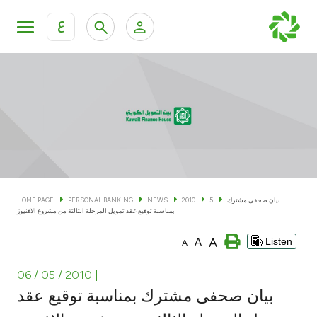
ع
Personal Banking
Private Banking & Wealth Man
KFH Online Personal Banking Services
KFH Online Corporate Banking Services
Accounts
KFH Online Trade Service
Cards
بيان صحفى مشترك
5
2010
NEWS
PERSONAL BANKING
HOME PAGE
بمناسبة توقيع عقد تمويل المرحلة الثالثة من مشروع الافنيوز
Banking Tiers
A
A
Listen
A
Financing
06 / 05 / 2010
|
بيان صحفى مشترك بمناسبة توقيع عقد
Investment