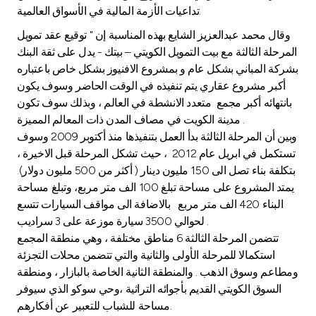
تداعيات الأزمة المالية في الأسواق العالمية.
وقال محمد عبدالعزيز الشايع بهذه المناسبة إن " توقيع عقد تمويل
المرحلة الثالثة مع بيت التمويل الكويتي – بيتك - يدل على ثقة البنك
بشركة المباني بشكل عام و بمشروع الافنيوز بشكل خاص باعتباره
أكبر مشروع عقاري يتم تنفيذه في الوقت الحاضر وسوف يكون
بانتهائه أكبر مجمع متعدد الانشطة في العالم ، وبذلك سوف تكون
مدينة الكويت في مصاف المدن ذات المعالم المميزة .
وبين أن المرحلة الثالثة بدأ العمل بتنفيذها منذ أكتوبر 2009 وسوف
تستكمل في ابريل عام 2012 ، حيث تشكل المرحلة قبل الاخيرة ،
بتكلفة بناء تصل الى 150 مليون دينار ( أكثر من 500 مليون دولار).
يمتد المشروع على مساحة تبلغ 100 الف متر مربع، وتبلغ مساحة
البناء 420 الف متر مربع بالاضافة الى مواقف السيارات تتسع
لحوالي 3500 سيارة موزعة على 3 سراديب .
تتضمن المرحلة الثالثة 6 مناطق مختلفة ، وهي منطقة المجمع
استكمالا للمرحلة الأولى والثانية والتي تتضمن محلات التجزئة
ومطاعم وسوق الذهب . والمنطقة الثانية الخاصة بالبازار ، ومنطقة
السوق الكويتي القديم بأجوائه التراثية ،وحي سوكو الذي سيوفر
مساحة للشباب للتعبير عن أفكارهم.