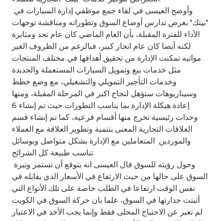
Turkey
وأوضح العيسى في لقاء جمع موظفي إدارة السيارات في
"بيتك" بغرض تدارس أوضاع السوق وتطوراته ومناقشة توجهات
Egypt
الأداء للفترة المقبلة، بأن العام الماضي كان عام تحد ومثابرة
لكنه أيضا كان عام انجاز كبير، فبالرغم من الظروف الغير
UK
مواتيه تمكنت الإدارة من تحقيق أهدافها في مختلف المنتجات
مثل خدمات بيع وتمويل السيارات المستعملة والجديدة
وخدمات التأجير التمويلي والتشغيلي، مع وضع خطط
Kingdom of Bahrain
وسيناريوهات ستؤهل لنجاح اكبر في المرحلة المقبلة، ومنها
إعادة هيكلة الإدارة بما يناسب التطورات حيث تم إنشاء 6
وحدات رئيسية تخرج منها أقسام فرعية، كما تم إنشاء قسم
العلاقات التجارية المعنى بتنمية وتطوير العلاقة مع العملاء
والموردين المتعاملين مع الإدارة بشكل متواصل وبوسائل
تناسب طبيعة كل الشرائح.
وحول رؤيته للسوق قال العيسى انه يتوقع أن تستمر وتيرة
السوق على حالها من حيث الارتفاع في الأسعار الذي يقابله في
نفس الوقت ارتفاعا في الطلب خاصة على تلك الأنواع التي
أثبتت جدارتها في السوق، علما بان حركة السوق في الكويت
لم تعبر عن الاحتياج المحلى فقط وإنما يجب الأخذ في الاعتبار