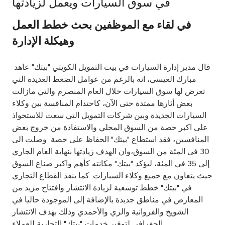
في سوق السيارات ويعمل لزيادتها
Ways to bank
في لقاء مع الموظفين بحث خطط العمل
وهيكلة الإدارة
Tools & Services
قال مدير إدارة السيارات في بيت التمويل الكويتي "بيتك" عاهد
After Sales Services
مبارك العيسى، انه بالرغم من عوامل الضغط العديدة التي
تعرض لها سوق السيارات خلال العام المنصرم والتي مازالت
بعض أثارها ممتدة حتى الآن، كاحتدام المنافسة بين وكلاء
السيارات الجديدة وبين شركات التمويل التي سعت للاستحواذ
Contact us
على اكبر حصة من السوق المحلي والاستفادة من خروج بعض
المنافسين، فقد استطاع "بيتك" الحفاظ على حصة وصلت الى
Branch & ATM locator
30 فى المئة من السوق،وان الهدف زيادتها بنهاية العام الجاري
إلى 35 في المئة، ليؤكد "بيتك" مكانته كأهم واكبر صناع السوق
Germany
حيث يتعاون مع جميع وكلاء السيارات. كما ينفذ القطاع التجاري
في "بيتك" خطط توسعية لزيادة الانتشار وافتتاح مزيد من
Malaysia
المعارض في مناطق جديدة بالإضافة إلى الموجودة حاليا في
الشويخ والفروانية والري والأحمدي وذلك بهدف الانتشار
الجغرافي لتوفير خدمات "بيتك" التجارية للعملاء.