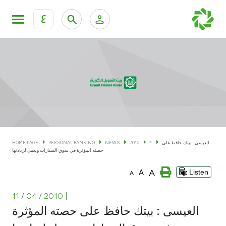
ع
Personal Banking
Private Banking & Wealth Man
KFH Online Personal Banking Services
KFH Online Corporate Banking Services
Accounts
KFH Online Trade Service
Cards
العيسى : بيتك حافظ على
4
2010
NEWS
PERSONAL BANKING
HOME PAGE
حصته المؤثرة في سوق السيارات ويعمل لزيادتها
Banking Tiers
A
A
Listen
A
Financing
11 / 04 / 2010
|
العيسى : بيتك حافظ على حصته المؤثرة
Investment