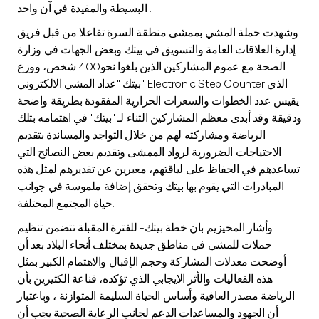
البسيطة والمفيدة في آن واحد .
وشهدت حملة المشي بممشى منطقة السرة تفاعلا من قبل فريق
إدارة العلاقات العامة والتسويق في بيتك وبعض الجهات في وزارة
الصحة مع عموم المشاركين الذين بلغوا نحو400 شخص، ووزع
بيتك "عداد المشي الالكتروني" Electronic Step Counter الذي
يقيس عدد الخطوات والسعرات الحرارية المفقودة بطريقة واضحة
ودقيقة وقد أبدى معظم المشاركين الثناء لـ "بيتك" في اهتمامه بتلك
الرياضة ومشاركته لهم من خلال التواجد والمساندة بتقديم
الاحتياجات الضرورية لرواد الممشى وتقديم بعض النصائح التي
تساعدهم في الحفاظ على لياقتهم، معبرين عن تقديرهم لمثل هذه
المبادرات التي يقوم بها بيتك وتحقق إضافة ملموسة في جوانب
حياة المجتمع المختلفة.
وأشار المخيزيم بان خطة بيتك- للفترة المقبلة تتضمن تنظيم
حملات للمشي في مناطق جديدة بمختلف أنحاء البلاد بعد أن
أوضحت معدلات المشاركة وحجم الإقبال والاهتمام الكبير بمثل
هذه الفعاليات والأثر الايجابي الذي تؤكده، قناعة الكثيرين بأن
الرياضة مصدر العافية وأساس الحياة السليمة المتوازنة ، وباعتبار
أن الجهود والمساعدات الدعم لجانب الرعاية الصحية يجب أن