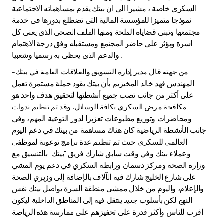
Turkey
السكرى خاصة ، مشيرا الى ان بيتك يقدم بمساهماته الاجتماعية
نموذجا متميزا للمؤسسة المالية التى تضطلع بدورها فى خدمة
Egypt
مجتمعها وتبنى قضاياه الملحة ومنها الملف الصحى الذى يعنى كل
اسرة ويؤثر على حاضر المجتمع ومستقبله وفق درجة الاهتمام
والدعم الذى يحظى به رسميا وشعبيا .
UK
من جهته قال مدير إدارة التسويق والعلاقات العامة في بيتك-
المهندس فهد خالد المخيزيم بأن بيتك يقود حملة مستمرة تعمل
Kingdom of Bahrain
على أكثر من جانب تصب جميع أنشطتها لتحقيق هدف واحد هو
مكافحة مرض السكري بكافة الوسائل، وقد تم تنظيم ندوات
ومحاضرات وتوزيع مطبوعات تعزيزا لدور التوعية المهم، وفى
جانب الأنشطة الرياضية كان هناك مساهمة من بيتك في دعم اليوم
العالمي للسكري حيث تم تنظيم عدة برامج توعوية لموظفي
وعملاء بيتك وفي وقت سابق شارك فريق "بيتك" بالتنسيق مع
وزارة الصحة ومركز دسمان ورابطة السكري في دعم يوم المشي
على شارع الخليج شارك فيه الآلاف بالإضافة إلى وزيري الصحة
والإعلام، واليوم من خلال ممشى منطقة السرة يواصل بيتك نفس
النهج لكن بأسلوب جديد ينتقل فيه إلى المناطق الداخلية ليكون
اقرب للناس وأكثر قدرة على تحفيزهم على ممارسة هذه الرياضة