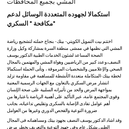
المشي بجميع المحافظات
Ways to bank
استكمالا لجهوده المتعددة الوسائل لدعم
مكافحة " السكري"
Tools & Services
اختتم بيت التمويل الكويتي- بيتك- بنجاح حملته لتشجيع رياضة
After Sales Services
المشي التي نظمها في ممشى منطقة السرة بمشاركة وكيل وزارة
الصحة المساعد لشئون الخدمات الطبية الدكتور يوسف
النصف،وعدد كبير من الرياضيين وهواة المشي والمهتمين بالمجال
Contact us
الصحي والإعلاميين والشخصيات المرموقة ، وتأتى الحملة استكمالا
لخطة بيتك-المتكاملة متعددة الأنشطة للمساهمة في مقاومة تزايد
Branch & ATM locator
انتشار مرض السكري بالتعاون مع الجهات الرسمية المعنية
بمواجهة المرض والحد من تأثيراته السلبية على صحة الإنسان
Germany
وقوى المجتمع عامة، عبر التأكيد على أهمية الرياضة باعتبارها من
أهم عوامل تفادى الإصابة بالسكرى وتقليص تداعياته، بجانب
ضرورة التوعية والفحص الدوري وغيرها من العوامل .
Malaysia
وقد اشاد الدكتور يوسف النصف بجهود بيتك ومساهماته فى المجال
الطبى بشكل عام وفى جهود التوعية والتعريف بخطر مرض