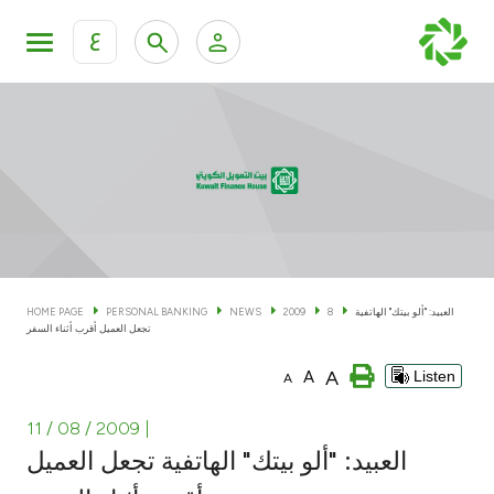
ع
Personal Banking
Private Banking & Wealth Man
KFH Online Personal Banking Services
KFH Online Corporate Banking Services
Accounts
KFH Online Trade Service
Cards
العبيد: "ألو بيتك" الهاتفية
8
2009
NEWS
PERSONAL BANKING
HOME PAGE
تجعل العميل أقرب أثناء السفر
Banking Tiers
A
A
Listen
A
Financing
11 / 08 / 2009
|
العبيد: "ألو بيتك" الهاتفية تجعل العميل
Investment