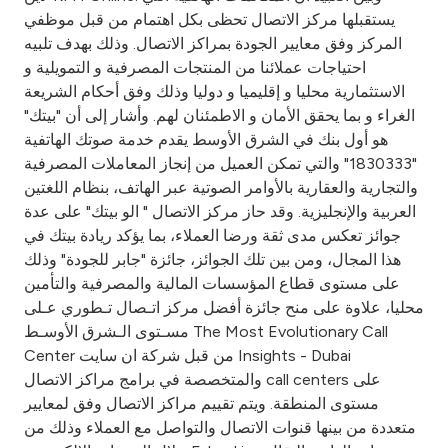
Turkey
يستقبلها مركز الاتصال تحظى بكل اهتمام من قبل موظفي
المركز وفق معايير الجودة بمراكز الاتصال. وذلك بهدف تلبيه
Egypt
احتياجات عملائنا من المنتجات المصرفية و التمويلية و
الاستثمارية محليا و إقليميا و دوليا وذلك وفق أحكام الشريعة
UK
الغراء و بما يحقق الأمان و الاطمئنان لهم. وأشار إلى أن "بيتك"
هو أول بنك في الشرق الأوسط يقدم خدمة صوتك الهاتفية
"1830333" والتي تمكن العميل من إنجاز المعاملات المصرفية
Kingdom of Bahrain
والتجارية والعقارية بالأوامر الصوتية عبر الهاتف، بنظام اللغتين
العربية والإنجليزية. وقد حاز مركز الاتصال " الو بيتك" على عدة
جوائز تعكس مدى ثقة ورضا العملاء، بما يؤكد ريادة بيتك في
هذا المجال، ومن بين تلك الجوائز، جائزة "جابر للجودة" وذلك
على مستوى قطاع المؤسسات المالية والمصرفية والتأمين
محليا، علاوة على منح جائزة أفضل مركز اتـصال تـطوري عـلى
مسـتوى الـشرق الأوسـط The Most Evolutionary Call
Center من قبل شركة ان سايت Insights - Dubai
والمتخصصة في برامج مراكز الاتصال call centers على
مستوى المنطقة. ويتم تقييم مراكز الاتصال وفق لمعايير
متعددة من بينها قنوات الاتصال والتواصل مع العملاء وذلك من