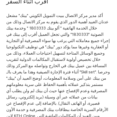
أقرب أثناء السفر
Ways to bank
أكد مدير مركز الاتصال ببيت التمويل الكويتي "بيتك" مشعل
عدنان العبيد أهمية الدور الذي يقوم به مركز الاتصال وذلك من
Tools & Services
خلال الخدمة الهاتفية " ألو بيتك 1803333 " وخدمة بيتك
الصوتية "1830333" والتي تجعل العميل أقرب إلى بيتك في
After Sales Services
إجراء جميع معاملاته التي يرغب بها سواء المصرفية أو التجارية
أو العقارية وغيرها مما يؤكد دور "بيتك" في توظيف التكنولوجيا
وجميع الوسائل المتاحة لتسهيل احتياجات العملاء، وذلك من
خلال تخصيص أولوية لاستقبال المكالمات الدولية لتقريب
Contact us
المسافة بين عميل بيتك في الخارج وتواصله مع المركز وذلك
أثناء فترة الإجازة الصيفية وهذا ما يعرف بالـ "Skill set". وحرصا
Branch & ATM locator
من بيتك على أمن وسلامة المعلومات، أوضح العبيد أن "بيتك"
مستمر بتذكير عملائه بأهمية الحفاظ على سرية معلوماتهم
Germany
المصرفية وعدم الإفصاح عنها حيث أن بيتك لم ولن يطلب أي
بيانات من عملائه عبر أي وسيلة (بريد إلكتروني، رسائل
Malaysia
قصيرة، أو الهاتف النقال). بالإضافة إلى عدم الإفصاح عن
الأرقام السرية الخاصة ببطاقات بيتك المصرفية و خدمة الأون
لاين KFH Online. وبين العبيد أن المكالمات الهاتفية التي