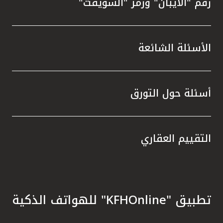
رقم "الآيبان" ورمز "السويفت"
الأسئلة الشائعة
أسئلة حول التورق
التقييم العقاري
تطبيق "KFHOnline" للهواتف الذكية