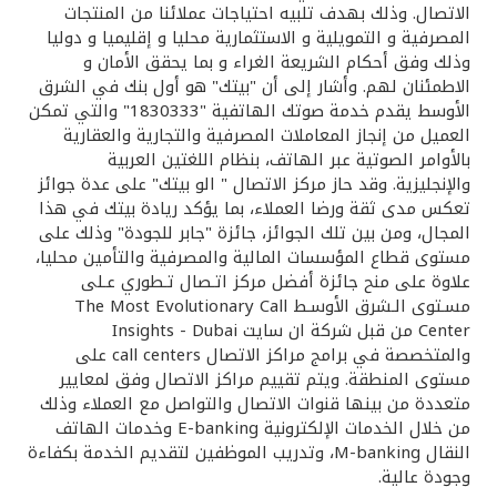
تركيا
الاتصال. وذلك بهدف تلبيه احتياجات عملائنا من المنتجات
المصرفية و التمويلية و الاستثمارية محليا و إقليميا و دوليا
وذلك وفق أحكام الشريعة الغراء و بما يحقق الأمان و
مصر
الاطمئنان لهم. وأشار إلى أن "بيتك" هو أول بنك في الشرق
الأوسط يقدم خدمة صوتك الهاتفية "1830333" والتي تمكن
المملكة المتحدة
العميل من إنجاز المعاملات المصرفية والتجارية والعقارية
بالأوامر الصوتية عبر الهاتف، بنظام اللغتين العربية
والإنجليزية. وقد حاز مركز الاتصال " الو بيتك" على عدة جوائز
مملكة البحرين
تعكس مدى ثقة ورضا العملاء، بما يؤكد ريادة بيتك في هذا
المجال، ومن بين تلك الجوائز، جائزة "جابر للجودة" وذلك على
مستوى قطاع المؤسسات المالية والمصرفية والتأمين محليا،
علاوة على منح جائزة أفضل مركز اتـصال تـطوري عـلى
مسـتوى الـشرق الأوسـط The Most Evolutionary Call
Center من قبل شركة ان سايت Insights - Dubai
والمتخصصة في برامج مراكز الاتصال call centers على
مستوى المنطقة. ويتم تقييم مراكز الاتصال وفق لمعايير
متعددة من بينها قنوات الاتصال والتواصل مع العملاء وذلك
من خلال الخدمات الإلكترونية E-banking وخدمات الهاتف
النقال M-banking، وتدريب الموظفين لتقديم الخدمة بكفاءة
وجودة عالية.