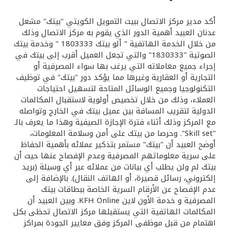
القنوات المصرفية
أكد مدير مركز الاتصال ببيت التمويل الكويتي "بيتك" مشعل
عدنان العبيد أهمية الدور الذي يقوم به مركز الاتصال وذلك
من خلال الخدمة الهاتفية " ألو بيتك 1803333 " وخدمة بيتك
أدوات وخدمات
الصوتية "1830333" والتي تجعل العميل أقرب إلى بيتك في
إجراء جميع معاملاته التي يرغب بها سواء المصرفية أو
خدمات ما بعد البيع
التجارية أو العقارية وغيرها مما يؤكد دور "بيتك" في توظيف
التكنولوجيا وجميع الوسائل المتاحة لتسهيل احتياجات
العملاء، وذلك من خلال تخصيص أولوية لاستقبال المكالمات
الدولية لتقريب المسافة بين عميل بيتك في الخارج وتواصله
اتصل بنا
مع المركز وذلك أثناء فترة الإجازة الصيفية وهذا ما يعرف بالـ
"Skill set". وحرصا من بيتك على أمن وسلامة المعلومات،
مواقع الفروع وأجهزة الصرف الآلي
أوضح العبيد أن "بيتك" مستمر بتذكير عملائه بأهمية الحفاظ
على سرية معلوماتهم المصرفية وعدم الإفصاح عنها حيث أن
بيتك لم ولن يطلب أي بيانات من عملائه عبر أي وسيلة (بريد
ألمانيا
إلكتروني، رسائل قصيرة، أو الهاتف النقال). بالإضافة إلى
عدم الإفصاح عن الأرقام السرية الخاصة ببطاقات بيتك
ماليزيا
المصرفية و خدمة الأون لاين KFH Online. وبين العبيد أن
المكالمات الهاتفية التي يستقبلها مركز الاتصال تحظى بكل
اهتمام من قبل موظفي المركز وفق معايير الجودة بمراكز