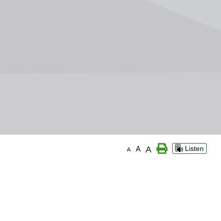
A
A
Listen
A