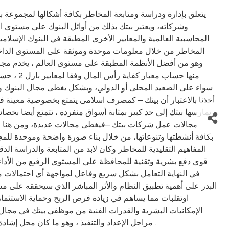
المحاسبية العالمية والمعايير الأخرى المطبقة في البنوك الإسلامي
المخاطر من خلال معلومات موحدة وموثقة على المستوى الداخلي
منها حسا
أخذنا بالاعتبار أن بيتك – كمصرف اسلامى يتمتع بخصوصية معينة في
يمارسها بيتك إلى حد كبير بمثابة أسواق منفردة ، تتمتع أيضا بخ
مجالات عمل شركات بيتك –فيغطى مجالات عديدة، ومن هنا فا
بكافة أنشطتها وتنوعاتها، من خلال بناء صورة واضحة وموحدة للمج
المفاهيم التقليدية للمخاطر وكان لابد من المتابعة والدراسة الدق
قوى دفع بشرية وتقنية للمحافظة على المستوى الرفيع من الأداء و
في النهاية التعامل بشكل سريع وفاعل لمواجهة أي احتمالات م
البدر على أهمية تطبيق النظام والأثر المباشر الذي سيحققه على
اوتقلبات مما يساهم في زيادة فرص الربح وحماية الاستثمار
الإمكانيات البشرية والقدرات الفنية من موظفي بيتك في مجال
مراحل الإعداد والتنفيذ ، وهو ما كان محل إشادة من الشركة الموردة للأنظمة مقارنة بخبراتها مع بنوك أخرى في العالم والشركة الاستشارية التي شاركت في الدراسات ومراحل التطبيق .