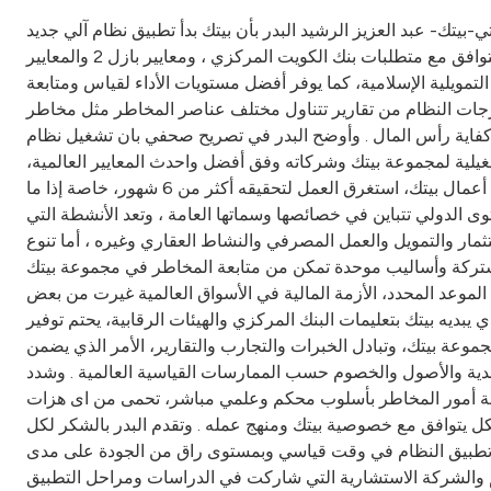
أن بيتك بدأ تطبيق نظام آلي جديدSun Gard يتعلق بإدارة ودراسة ومتابعة المخاطر بكافة أشكالها لمجموعة بيتك
وشركاته، ويعتبر بيتك بذلك من أوائل البنوك على مستوى المنطقة التي تطبق النظام بشكل شامل على مستوى المجموعة، وبما يتوافق مع متطلبات بنك الكويت المركزي ، ومعايير بازل 2 والمعايير
التمويلية الإسلامية، كما يوفر أفضل مستويات الأداء لقياس ومتابعة
رجات النظام من تقارير تتناول مختلف عناصر المخاطر مثل مخاطر
ي تصريح صحفي بان تشغيل نظام Sun Gard وهو من أفضل الأنظمة المطبقة على مستوى العالم ، يخدم مجالات عديدة ،
اس ومتابعة المخاطر التشغيلية لمجموعة بيتك وشركاته وفق أفضل واحدث المعايير العالمية،
سواء على الصعيد المحلى أو الدولي، وبشكل يغطى مجال البنوك والشركات المنضوية تحت مجموعة بيتك وهو انجاز مهم واستراتيجي في أعمال بيتك، استغرق العمل لتحقيقه أكثر من 6 شهور، خاصة إذا ما
 الدولي تتباين في خصائصها وسماتها العامة ، وتعد الأنشطة التي
ثمار والتمويل والعمل المصرفي والنشاط العقاري وغيره ، أما تنوع
شتركة وأساليب موحدة تمكن من متابعة المخاطر في مجموعة بيتك
لموعد المحدد، الأزمة المالية في الأسواق العالمية غيرت من بعض
 يبديه بيتك بتعليمات البنك المركزي والهيئات الرقابية، يحتم توفير
جموعة بيتك، وتبادل الخبرات والتجارب والتقارير، الأمر الذي يضمن
نقدية والأصول والخصوم حسب الممارسات القياسية العالمية . وشدد
الجة أمور المخاطر بأسلوب محكم وعلمي مباشر، تحمى من اى هزات
شكل يتوافق مع خصوصية بيتك ومنهج عمله . وتقدم البدر بالشكر لكل
 في تطبيق النظام في وقت قياسي وبمستوى راق من الجودة على مدى