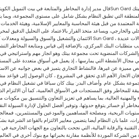
قال مدير إدارة المخاطر والمتابعة في بيت التمويل الكويتي-بيتك- عبد العزيز الرشيد البدر ب
ة المعتمدة من قبل هيئة المحاسبة والمعايير الإسلامية، وهيئة الخدمات 
 والخارجي، ويساعد متخذ القرار بالاعتماد على التحليل الدقيق لمخ
الائتمان والتشغيل والسوق والسيولة ومعدلات كفاية رأس المال . وأوضح البدر ف
ب معيار كفاية رأس المال وفقا لمعايير بازل 2 ، حسب متطلبات البنك المركزي، بالإضافة إلى قي
 مجال الأنشطة التي يمارسها ، إذ يعمل في أسواق متعددة على المستوى
صائص مميزة عن غيرها، فالنشاط التجاري يتميز في بعض جوانبه عن الاست
ن الانجاز الأهم الذي تحقق في المشروع ، كان الوصول إلى قواعد م
موعة بشكل عام. وأضاف البدر: بيتك كان سباقا في تشغيل النظام في ا
يقة للمخاطر وفق المستجدات في الأسواق العالمية، كما أن الالتزام الذي
المهنية العالية، بما يساهم في تعزيز التعاون والتنسيق بين مكونات م
خاطر أو خسائر يتوقع حدوثها، وتوفير أفضل الحلول لإدارة السيولة ال
 مستويات الربحية، ومصلحة المساهمين والمودعين والمستثمرين، فمع
ات، علما بان النظام أيضا يتضمن معايير الالتزام بالقواعد الشرعية ب
 التقنية والرقابة المالية، التي نجحت بالتعاون مع الجهات الخارجية