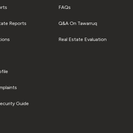
orts
FAQs
tate Reports
Q&A On Tawarruq
tions
Real Estate Evaluation
file
plaints
ecurity Guide