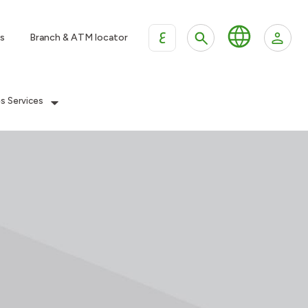
ع
s
Branch & ATM locator
es Services