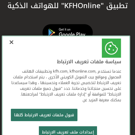
تطبيق "KFHOnline" للهواتف الذكية
سياسة ملفات تعريف الارتباط
عندما تستخدم ,kfh.com, kfhonline.com وتطبيقات الهاتف
المحمول ومواقع بيت التمويل الكويتي الأخرى ، يتم استخدام ملفات
تعريف الارتباط لتخصيص تجربة العملاء وتحسينها ، وهذا سيساعدنا
على تحسين منتجاتنا وخدماتنا. حدد "قبول جميع ملفات تعريف
الارتباط" للموافقة أو "إدارة ملفات تعريف الارتباط" لمراجعتها.
يمكنك معرفة المزيد عن
بيت التمويل الكويتي جميع الحقوق محفوظة © 2026
قبول ملفات تعريف الارتباط كلها
شروط وأحكام استخدام الموقع الإلكتروني
ملفات
إعدادات ملف تعريف الارتباط
تعريف الارتباط
بيان الخصوصية