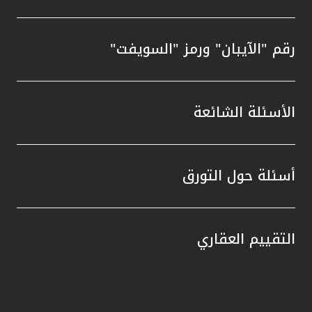
رقم "الآيبان" ورمز "السويفت"
الأسئلة الشائعة
أسئلة حول التورق
التقييم العقاري