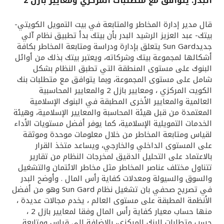
البدر: يتوافق مع متطلبات المركزي ومعايير بازل 2
القنوات المصرفية
قال مدير إدارة المخاطر والمتابعة في بيت التمويل الكويتي-
بيتك- عبد العزيز الرشيد البدر بأن بيتك بدأ تطبيق نظام آلي
أدوات وخدمات
جديدSun Gard يتعلق بإدارة ودراسة ومتابعة المخاطر بكافة
أشكالها لمجموعة بيتك وشركاته، ويعتبر بيتك بذلك من أوائل
البنوك على مستوى المنطقة التي تطبق النظام بشكل
خدمات ما بعد البيع
شامل على مستوى المجموعة، وبما يتوافق مع متطلبات بنك
الكويت المركزي ، ومعايير بازل 2 والمعايير المحاسبية
العالمية والمعايير الأخرى المطبقة في البنوك الإسلامية
المعتمدة من قبل هيئة المحاسبة والمعايير الإسلامية، وهيئة
اتصل بنا
الخدمات التمويلية الإسلامية، كما يوفر أفضل مستويات الأداء
لقياس ومتابعة المخاطر من خلال معلومات موحدة وموثقة
مواقع الفروع وأجهزة الصرف الآلي
على المستوى الداخلي والخارجي، ويساعد متخذ القرار
بالاعتماد على التحليل الدقيق لمخرجات النظام من تقارير
ألمانيا
تتناول مختلف عناصر المخاطر مثل مخاطر الائتمان والتشغيل
والسوق والسيولة ومعدلات كفاية رأس المال . وأوضح البدر
في تصريح صحفي بان تشغيل نظام Sun Gard وهو من أفضل
ماليزيا
الأنظمة المطبقة على مستوى العالم ، يخدم مجالات عديدة ،
منها حساب معيار كفاية رأس المال وفقا لمعايير بازل 2 ،
حسب متطلبات البنك المركزي، بالإضافة إلى قياس ومتابعة