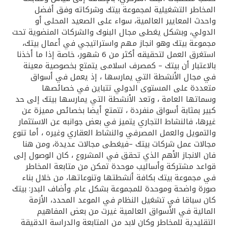
تركيا
المخاطر التشغيلية لمجموعة بيتك وشركاته وفق أفضل
واحدث المعايير العالمية، سواء على الصعيد المحلى أو
مصر
الدولي، وبشكل يغطى مجال البنوك والشركات المنضوية تحت
مجموعة بيتك وهو انجاز مهم واستراتيجي في أعمال بيتك،
استغرق العمل لتحقيقه أكثر من 6 شهور، خاصة إذا ما أخذنا
المملكة المتحدة
بالاعتبار أن بيتك – كمصرف اسلامى يتمتع بخصوصية معينة
في مجال الأنشطة التي يمارسها ، إذ يعمل في أسواق
مملكة البحرين
متعددة على المستوى الدولي تتباين في خصائصها
وسماتها العامة ، وتعد الأنشطة التي يمارسها بيتك إلى حد
كبير بمثابة أسواق منفردة ، تتمتع أيضا بخصائص مميزة عن
غيرها، فالنشاط التجاري يتميز في بعض جوانبه عن الاستثمار
والتمويل والعمل المصرفي والنشاط العقاري وغيره ، أما تنوع
مجالات عمل شركات بيتك –فيغطى مجالات عديدة، ومن هنا
فان الانجاز الأهم الذي تحقق في المشروع ، كان الوصول إلى
قواعد مشتركة وأساليب موحدة تمكن من متابعة المخاطر
في مجموعة بيتك بكافة أنشطتها وتنوعاتها، من خلال بناء
صورة واضحة وموحدة للمجموعة بشكل عام. وأضاف البدر: بيتك
كان سباقا في تشغيل النظام في الموعد المحدد، الأزمة
المالية في الأسواق العالمية غيرت من بعض المفاهيم
التقليدية للمخاطر وكان لابد من المتابعة والدراسة الدقيقة