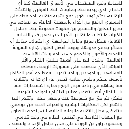
للمخاطر وفق المستجدات في الأسواق العالمية، كما أن
الالتزام الذي يبديه بيتك بتعليمات البنك المركزي والهيئات
الرقابية، يحتم توفير قوى دفع بشرية وتقنية للمحافظة على
المستوى الرفيع من الأداء والمهنية العالية، بما يساهم في
تعزيز التعاون والتنسيق بين مكونات مجموعة بيتك، وتبادل
الخبرات والتجارب والتقارير، الأمر الذي يضمن في النهاية
التعامل بشكل سريع وفاعل لمواجهة أي احتمالات مخاطر أو
خسائر يتوقع حدوثها، وتوفير أفضل الحلول لإدارة السيولة
النقدية والأصول والخصوم حسب الممارسات القياسية
العالمية . وشدد البدر على أهمية تطبيق النظام والأثر
المباشر الذي سيحققه على مستويات الربحية، ومصلحة
المساهمين والمودعين والمستثمرين، فمعالجة أمور المخاطر
بأسلوب محكم وعلمي مباشر، تحمى من اى هزات اوتقلبات
مما يساهم في زيادة فرص الربح وحماية الاستثمارات، علما
بان النظام أيضا يتضمن معايير الالتزام بالقواعد الشرعية
بشكل يتوافق مع خصوصية بيتك ومنهج عمله . وتقدم البدر
بالشكر لكل الإمكانيات البشرية والقدرات الفنية من موظفي
بيتك في مجال التقنية والرقابة المالية، التي نجحت بالتعاون
مع الجهات الخارجية في تطبيق النظام في وقت قياسي
وبمستوى راق من الجودة على مدى مراحل الإعداد والتنفيذ ،