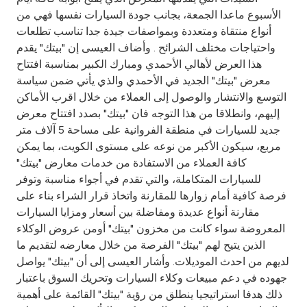
Turkey
الأسبوع ماعدا الجمعة، بجانب جودة السيارات نفسها فهي من
أنواع منتقاة ومتعددة وبمواصفات جيدة جدا تناسب تطلعات
Egypt
واحتياجات مختلف الشرائح . وأضاف العيسى إن "بيتك" يقدم
هذا العرض لأهالي الأحمدي ومبارك الكبير بمناسبة افتتاح
UK
معرض "بيتك" الجديد في الأحمدي والذي يأتي ضمن سياسة
التوسع والانتشار والوصول إلى العملاء من خلال اقرب الأماكن
إليهم، وانطلاقا من هذا التوجه فان "بيتك" بصدد افتتاح معرض
Kingdom of Bahrain
جديد للسيارات في منطقة الفروانية على مساحة 5 آلاف متر
مربع، سيكون الأكبر من نوعه على مستوى الكويت، بما يمكن
كافة العملاء من الاستفادة من خدمات معارض "بيتك"
للسيارات المتكاملة، والتي تقدم في أجواء مناسبة وتوفر
فرصة كافية أمام زوارها للمقارنة واتخاذ قرار الشراء بناء على
مقارنة أنواع عديدة ومفاضلة بين أسعار ومزايا السيارات
المعروضة سواء كانت من مخزون "بيتك" أومن عروض الوكلاء
الذين يتيح لهم "بيتك" الفرصة من خلال معارضه لتقديم ما
لديهم من احدث الموديلات. وأشار العيسى إلى أن "بيتك" يواصل
جهوده في دعم مبيعات وكلاء السيارات وتحريك السوق باعتبار
ذلك هدفا استراتيجيا ينطلق من رؤية "بيتك" القائمة على أهمية