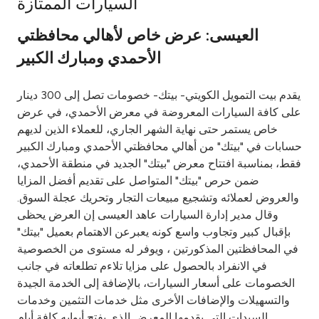
السيارات الممتازة
Ways to bank
العيسى: عرض خاص لأهالي محافظتي
الأحمدي ومبارك الكبير
Tools & Services
يقدم بيت التمويل الكويتي- بيتك- خصومات تصل إلى 300 دينار
After Sales Services
على كافة السيارات المعروضة في معرض الأحمدي، في عرض
خاص يستمر حتى نهاية الشهر الجاري، للعملاء الذين لديهم
حسابات في "بيتك" من أهالي محافظتي الأحمدي ومبارك الكبير
فقط، بمناسبة افتتاح معرض "بيتك" الجديد في منطقة الأحمدي،
Contact us
ضمن حرص "بيتك" المتواصل على تقديم أفضل المزايا
والعروض لعملائه وتشجيع مبيعات التجار وتحريك عجلة السوق.
Branch & ATM locator
وقال مدير إدارة السيارات عاهد العيسى إن العرض يحظى
بإقبال كبير وتجاوب واسع كونه يعبرعن الاهتمام بعميل "بيتك"
Germany
في المحافظتين المذكورتين ، ويوفر له مستوى من الخصوصية
في الانفراد بالحصول على مزايا تلاءم تطلعاته في جانب
Malaysia
الخصومات على أسعار السيارات، بالإضافة إلى الخدمة الجيدة
والتسهيلات والإضافات الأخرى مثل خدمات التثمين وخدمات
السيدات التي يقدمها المعرض الذي يفتح أبوابه كافة أيام