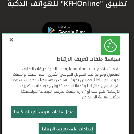
تطبيق "KFHOnline" للهواتف الذكية
سياسة ملفات تعريف الارتباط
عندما تستخدم ,kfh.com, kfhonline.com وتطبيقات الهاتف
المحمول ومواقع بيت التمويل الكويتي الأخرى ، يتم استخدام ملفات
تعريف الارتباط لتخصيص تجربة العملاء وتحسينها ، وهذا سيساعدنا
على تحسين منتجاتنا وخدماتنا. حدد "قبول جميع ملفات تعريف
الارتباط" للموافقة أو "إدارة ملفات تعريف الارتباط" لمراجعتها.
يمكنك معرفة المزيد عن
بيت التمويل الكويتي جميع الحقوق محفوظة © 2026
قبول ملفات تعريف الارتباط كلها
شروط وأحكام استخدام الموقع الإلكتروني
ملفات
إعدادات ملف تعريف الارتباط
تعريف الارتباط
بيان الخصوصية
تواصل معنا