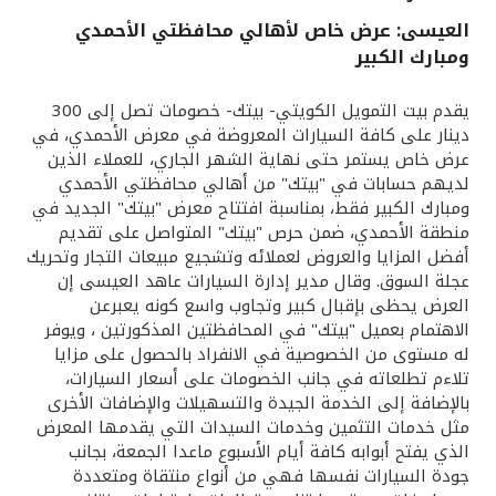
العيسى: عرض خاص لأهالي محافظتي الأحمدي
القنوات المصرفية
ومبارك الكبير
أدوات وخدمات
يقدم بيت التمويل الكويتي- بيتك- خصومات تصل إلى 300
دينار على كافة السيارات المعروضة في معرض الأحمدي، في
عرض خاص يستمر حتى نهاية الشهر الجاري، للعملاء الذين
خدمات ما بعد البيع
لديهم حسابات في "بيتك" من أهالي محافظتي الأحمدي
ومبارك الكبير فقط، بمناسبة افتتاح معرض "بيتك" الجديد في
منطقة الأحمدي، ضمن حرص "بيتك" المتواصل على تقديم
اتصل بنا
أفضل المزايا والعروض لعملائه وتشجيع مبيعات التجار وتحريك
عجلة السوق. وقال مدير إدارة السيارات عاهد العيسى إن
العرض يحظى بإقبال كبير وتجاوب واسع كونه يعبرعن
مواقع الفروع وأجهزة الصرف الآلي
الاهتمام بعميل "بيتك" في المحافظتين المذكورتين ، ويوفر
له مستوى من الخصوصية في الانفراد بالحصول على مزايا
ألمانيا
تلاءم تطلعاته في جانب الخصومات على أسعار السيارات،
بالإضافة إلى الخدمة الجيدة والتسهيلات والإضافات الأخرى
مثل خدمات التثمين وخدمات السيدات التي يقدمها المعرض
ماليزيا
الذي يفتح أبوابه كافة أيام الأسبوع ماعدا الجمعة، بجانب
جودة السيارات نفسها فهي من أنواع منتقاة ومتعددة