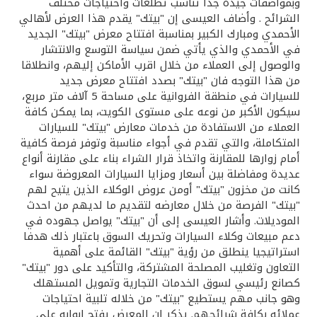
تركيا
وبمواصفات جيدة جدا تناسب تطلعات واحتياجات مختلف
الشرائح . وأضاف العيسى إن "بيتك" يقدم هذا العرض لأهالي
الأحمدي ومبارك الكبير بمناسبة افتتاح معرض "بيتك" الجديد
مصر
في الأحمدي والذي يأتي ضمن سياسة التوسع والانتشار
والوصول إلى العملاء من خلال اقرب الأماكن إليهم، وانطلاقا
المملكة المتحدة
من هذا التوجه فان "بيتك" بصدد افتتاح معرض جديد
للسيارات في منطقة الفروانية على مساحة 5 آلاف متر مربع،
سيكون الأكبر من نوعه على مستوى الكويت، بما يمكن كافة
مملكة البحرين
العملاء من الاستفادة من خدمات معارض "بيتك" للسيارات
المتكاملة، والتي تقدم في أجواء مناسبة وتوفر فرصة كافية
أمام زوارها للمقارنة واتخاذ قرار الشراء بناء على مقارنة أنواع
عديدة ومفاضلة بين أسعار ومزايا السيارات المعروضة سواء
كانت من مخزون "بيتك" أومن عروض الوكلاء الذين يتيح لهم
"بيتك" الفرصة من خلال معارضه لتقديم ما لديهم من احدث
الموديلات. وأشار العيسى إلى أن "بيتك" يواصل جهوده في
دعم مبيعات وكلاء السيارات وتحريك السوق باعتبار ذلك هدفا
استراتيجيا ينطلق من رؤية "بيتك" القائمة على أهمية
التعاون وتغليب المصلحة المشتركة، والتأكيد على دور "بيتك"
كصانع رئيسي لسوق الخدمات التجارية وتمويل المستهلك
وهو جانب مهم يستطيع "بيتك" من خلاله تلبية احتياجات
عملائه بكافة شرائحهم. يذكر ان المعرض يفتح ابوابه على