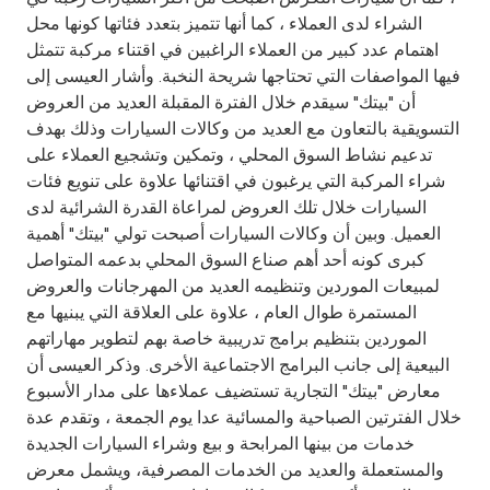
Turkey
الشراء لدى العملاء ، كما أنها تتميز بتعدد فئاتها كونها محل
اهتمام عدد كبير من العملاء الراغبين في اقتناء مركبة تتمثل
Egypt
فيها المواصفات التي تحتاجها شريحة النخبة. وأشار العيسى إلى
أن "بيتك" سيقدم خلال الفترة المقبلة العديد من العروض
UK
التسويقية بالتعاون مع العديد من وكالات السيارات وذلك بهدف
تدعيم نشاط السوق المحلي ، وتمكين وتشجيع العملاء على
شراء المركبة التي يرغبون في اقتنائها علاوة على تنويع فئات
Kingdom of Bahrain
السيارات خلال تلك العروض لمراعاة القدرة الشرائية لدى
العميل. وبين أن وكالات السيارات أصبحت تولي "بيتك" أهمية
كبرى كونه أحد أهم صناع السوق المحلي بدعمه المتواصل
لمبيعات الموردين وتنظيمه العديد من المهرجانات والعروض
المستمرة طوال العام ، علاوة على العلاقة التي يبنيها مع
الموردين بتنظيم برامج تدريبية خاصة بهم لتطوير مهاراتهم
البيعية إلى جانب البرامج الاجتماعية الأخرى. وذكر العيسى أن
معارض "بيتك" التجارية تستضيف عملاءها على مدار الأسبوع
خلال الفترتين الصباحية والمسائية عدا يوم الجمعة ، وتقدم عدة
خدمات من بينها المرابحة و بيع وشراء السيارات الجديدة
والمستعملة والعديد من الخدمات المصرفية، ويشمل معرض