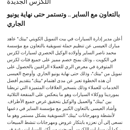
اللكزس الجديدة
Ways to bank
بالتعاون مع الساير .. وتستمر حتى نهاية يونيو
الجاري
Tools & Services
أعلن مدير إدارة السيارات في بيت التمويل الكويتي "بيتك" عاهد
After Sales Services
مبارك العيسى عن تنظيم حملة تسويقية بالتعاون مع مؤسسة
محمد ناصر الساير وأولاده الوكيل الحصري لسيارات لكزس
في الكويت ، وذلك بمنح خصم مميز على جميع فئات لكزس
المتوفرة في معرض الري للعملاء الراغبين بالحصول على
Contact us
تمويل من "بيتك"، وذلك حتى نهاية يونيو الجاري. وأوضح العيسى
أن هذه الخطوة تعبر عن مدى اهتمام "بيتك" بتقديم أفضل
Branch & ATM locator
الخدمات للعملاء وذلك بتسخير العلاقات المتميزة التي تربطنا
بموردينا ووكلاء السيارات وهو ما ينعكس على المنفعة الثلاثية
Germany
بين "بيتك" والعميل والوكيل بتحقيق غرض جميع الأطراف.
وأشاد العيسى بالتعاون الكبير مع مؤسسة الساير في دعمها
Malaysia
لأنشطة ومهرجانات "بيتك" التسويقية بشكل مستمر وهو ما
نسعى إلى أن نعززه بابتكار عروض ومهرجانات تنشط المبيعات
، كما أن سيارات اللكزس أصبحت من أكثر السيارات رغبة في