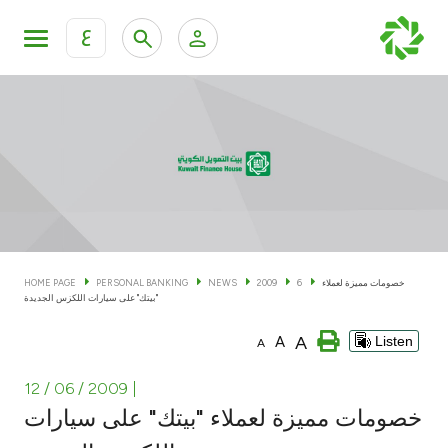
ع
Personal Banking
Private Banking & Wealth Man
KFH Online Personal Banking Services
KFH Online Corporate Banking Services
Accounts
KFH Online Trade Service
Cards
خصومات مميزة لعملاء
6
2009
NEWS
PERSONAL BANKING
HOME PAGE
"بيتك" على سيارات اللكزس الجديدة
Banking Tiers
A
A
Listen
A
Financing
12 / 06 / 2009
|
خصومات مميزة لعملاء "بيتك" على سيارات
Investment