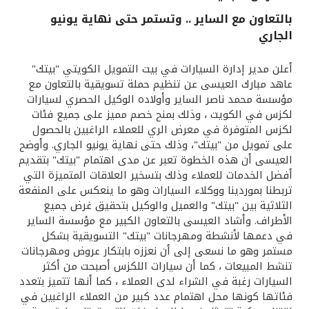
بالتعاون مع الساير .. وتستمر حتى نهاية يونيو
القنوات المصرفية
الجاري
أدوات وخدمات
أعلن مدير إدارة السيارات في بيت التمويل الكويتي "بيتك"
عاهد مبارك العيسى عن تنظيم حملة تسويقية بالتعاون مع
مؤسسة محمد ناصر الساير وأولاده الوكيل الحصري لسيارات
خدمات ما بعد البيع
لكزس في الكويت ، وذلك بمنح خصم مميز على جميع فئات
لكزس المتوفرة في معرض الري للعملاء الراغبين بالحصول
على تمويل من "بيتك"، وذلك حتى نهاية يونيو الجاري. وأوضح
اتصل بنا
العيسى أن هذه الخطوة تعبر عن مدى اهتمام "بيتك" بتقديم
أفضل الخدمات للعملاء وذلك بتسخير العلاقات المتميزة التي
تربطنا بموردينا ووكلاء السيارات وهو ما ينعكس على المنفعة
مواقع الفروع وأجهزة الصرف الآلي
الثلاثية بين "بيتك" والعميل والوكيل بتحقيق غرض جميع
الأطراف. وأشاد العيسى بالتعاون الكبير مع مؤسسة الساير
ألمانيا
في دعمها لأنشطة ومهرجانات "بيتك" التسويقية بشكل
مستمر وهو ما نسعى إلى أن نعززه بابتكار عروض ومهرجانات
تنشط المبيعات ، كما أن سيارات اللكزس أصبحت من أكثر
ماليزيا
السيارات رغبة في الشراء لدى العملاء ، كما أنها تتميز بتعدد
فئاتها كونها محل اهتمام عدد كبير من العملاء الراغبين في