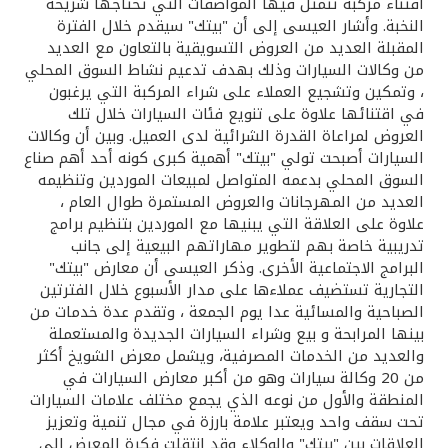
تركيا
اقتناء مركبة تتمثل فيها المواصفات التي تحتاجها شريحة
النخبة. وأشار العيسى إلى أن "بيتك" سيقدم خلال الفترة
المقبلة العديد من العروض التسويقية بالتعاون مع العديد
مصر
من وكالات السيارات وذلك بهدف تدعيم نشاط السوق المحلي
، وتمكين وتشجيع العملاء على شراء المركبة التي يرغبون
المملكة المتحدة
في اقتنائها علاوة على تنويع فئات السيارات خلال تلك
العروض لمراعاة القدرة الشرائية لدى العميل. وبين أن وكالات
السيارات أصبحت تولي "بيتك" أهمية كبرى كونه أحد أهم صناع
مملكة البحرين
السوق المحلي بدعمه المتواصل لمبيعات الموردين وتنظيمه
العديد من المهرجانات والعروض المستمرة طوال العام ،
علاوة على العلاقة التي يبنيها مع الموردين بتنظيم برامج
تدريبية خاصة بهم لتطوير مهاراتهم البيعية إلى جانب
البرامج الاجتماعية الأخرى. وذكر العيسى أن معارض "بيتك"
التجارية تستضيف عملاءها على مدار الأسبوع خلال الفترتين
الصباحية والمسائية عدا يوم الجمعة ، وتقدم عدة خدمات من
بينها المرابحة و بيع وشراء السيارات الجديدة والمستعملة
والعديد من الخدمات المصرفية، ويشمل معرض الشويخ أكثر
من 20 وكالة سيارات وهو من أكبر معارض السيارات في
المنطقة والأول من نوعه الذي يجمع مختلف علامات السيارات
تحت سقف واحد ويعتبر علامة بارزة في مجال تنمية وتعزيز
العلاقات بين "بيتك" والوكلاء وقد انتقلت فكرة المعرض إلى