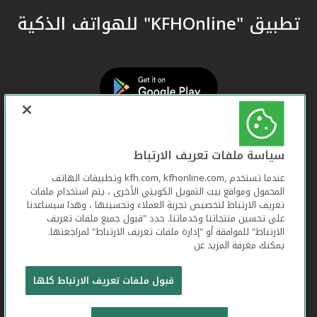
تطبيق "KFHOnline" للهواتف الذكية
سياسة ملفات تعريف الارتباط
عندما تستخدم ,kfh.com, kfhonline.com وتطبيقات الهاتف
المحمول ومواقع بيت التمويل الكويتي الأخرى ، يتم استخدام ملفات
تعريف الارتباط لتخصيص تجربة العملاء وتحسينها ، وهذا سيساعدنا
على تحسين منتجاتنا وخدماتنا. حدد "قبول جميع ملفات تعريف
الارتباط" للموافقة أو "إدارة ملفات تعريف الارتباط" لمراجعتها.
يمكنك معرفة المزيد عن
بيت التمويل الكويتي جميع الحقوق محفوظة © 2026
قبول ملفات تعريف الارتباط كلها
شروط وأحكام استخدام الموقع الإلكتروني
ملفات