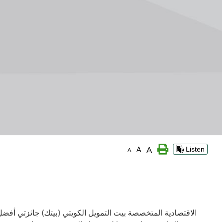
A
A
Listen
A