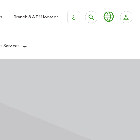
ع
s
Branch & ATM locator
es Services