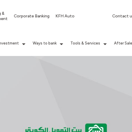
g &
Corporate Banking
KFH Auto
Contact u
ment
Investment
Ways to bank
Tools & Services
After Sal