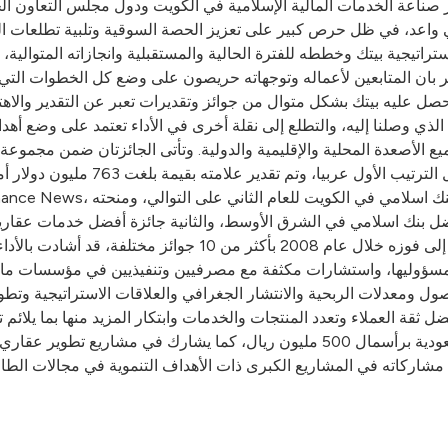
يز صناعة الخدمات المالية الإسلامية في الكويت ودول مجلس التعاون ا
واعد، في ظل حرص كبير على تعزيز الحصة السوقية وتلبية تطلعات الع
استراتيجية بيتك وخططه للفترة الحالية والمستقبلية وانجازاته المتوال
ر بان المتابعين لأعماله وتوجهاته حريصون على وضع كل الخطوات التي 
ل عليه بيتك بشكل متوال من جوائز وتقديرات تعبر عن التقدير والاهتمام 
الذي وصلنا إليه، والتطلع إلى نقلة أخرى في الأداء تعتمد على وضع أهدا
الأصعدة المحلية والإقليمية والدولية. وتأتى الجائزتان ضمن مجموعة كب
ذي بانكر لأكبر 500 علامة تجارية مص
ضل بنك اسلامي في الشرق الأوسط، والثانية جائزة أفضل خدمات عقارية ي
للفايننشال تايمز العالمية كأفضل بنك في الكويت، بالإضافة إل
بل مسؤوليها، واستشارات مكثفة مع مصرفيين وتنفيذيين في مؤسسات ما
صول ومعدلات الربحية والانتشار الجغرافي والعلاقات الاستراتيجية وتطو
ثقة العملاء وتعدد المنتجات والخدمات وابتكار المزيد منها بما يلائم
الخليجي، وقد حصل اخيرا على رخصة بنك استثماري في السعودية برأسمال 500 مليو
 مشاركاته في المشاريع الكبرى ذات الأهداف التنموية في مجالات الطا