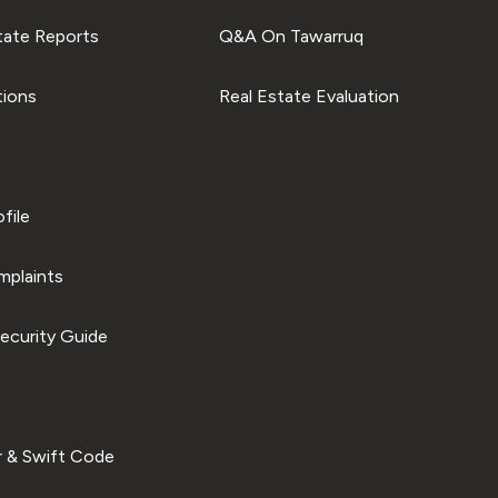
tate Reports
Q&A On Tawarruq
tions
Real Estate Evaluation
file
plaints
ecurity Guide
 & Swift Code