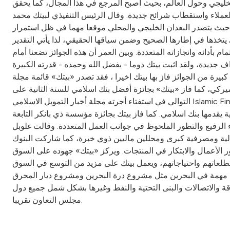
لخليجي وحول العالم، بحيث أصبح المرجع في هذا المجال، كما يحقق
ملاء واستقطاب شرائح جديدة. وقال الرئيس التنفيذي لبيتك محمد
ية، حيث يتصدر البعدان الخليجي والمحلي موقعا مهما في ظل استمرار
يتخذها في إطارها الصحيح وضمن سياقها الحقيقي، لذا يأتي التقدير
بأدائه وانجازاته المتعددة. وبين العمر أن هذه الجوائز تضعنا أمام
ف جديدة، ولقد اثبت بيتك دوما - بفضل الله وحمده - قدرته الكبيرة
يرة من الجوائز فاز بها بيتك اخيرا ، فقد تصدر «بيتك» قائمة مجلة
رفية لعام 2009، حيث احتل الترتيب الأول عربيا، وتم تقدير علامته بقيمة بلغت 763 مليون دولار أميركي، كما فاز «بيتك» بجائزة أفضل بنك اسلامي للسنة الثانية على
التوالي في استفتاء أجرته مجلة أخبار التمويل الاسلامي Islamic Finance News، وفاز «بيتك» أيضا بجائزة أفضل بنك اسلامي ابتكاري، وأفضل بنك اسلامي في الكويت للعام الثاني على التوالي، ومنحته
قدمها بنك اسلامي. كما فاز بيتك بجائزة مؤسسة ذي بانكر التابعة
ى فوزه خلال عام 2008 بأكثر من 10 جوائز مختلفة، قد أشادت بالأداء الرفيع والتطور الملحوظ في جوانب العمل المتعددة. وقالت غلوبل
لية ومصرفية كبرى ومحللين ماليين ذوي خبرة، كما شاركت البنوك
ر الأعمال والابتكار في المنتجات. ويركز «بيتك» جهوده على السوق
 تطلعاتهم واحتياجاتهم، ويعمل بيتك على مزيد من التوسع في السوق
ن ريال، كما يشارك في مشاريع تطوير عقاري مهمة في البحرين مثل مشروع درة البحرين ومشروع ديار المحرق
قة والاتصالات والبنى التحتية والنفط وغيرها بشكل شمل جميع دول
مجلس التعاون تقريبا.