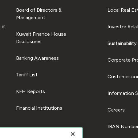
Board of Directors &
Local Real Es
Management
 in
Investor Rela
Kuwait Finance House
Disclosures
Sustainability
Banking Awareness
Corporate Pro
Tariff List
Customer com
KFH Reports
Information S
Financial Institutions
Careers
IBAN Number