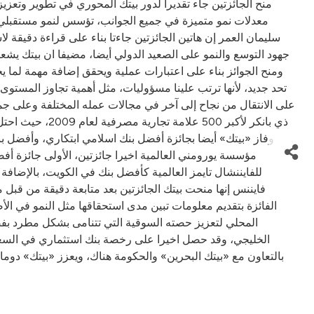
منح الجائزتين جاء تقديرا لدور بيتك المحوري في تطوير وتعز
معدلات نمو متميزة في جميع الجوانب، تؤسس لنمو مستقبلي 
سليمان العمر إن هاتين الجائزتين جاءتا بناء على قراءة دقيقة ل
جهود التوسع والنمو على الصعيد الدولي أيضا، مضيفا ان بيتك يشع
ومنح الجوائز بناء على اعتبارات عملية ويحقق إضافة مهمة لما يحص
تحد جديد، لأنها ترتب علينا مسؤوليات، مثل أهمية تجاوز المستوى 
على الانتقال من نجاح إلى آخر في مجالات عمله المختلفة وعلى جميع 
مؤسسة يورومني العالمية اخيرا جائزتين، الأولى جائزة أف
فايننس إنها منحت بيتك الجائزتين بعد متابعة دقيقة من ق
الفائزة بتقديم معلومات تبين مدى استحقاقها مثل النمو في الأ
المحلي لتعزيز حصته السوقية التي تتنامى بشكل مطرد بفضل 
بالتعاون مع «بيتك البحرين» والحكومة هناك، ويعزز «بيتك» دوما