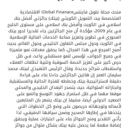
القنوات المصرفية
منحت مجلة غلوبل فايننسGlobal Finanace الاقتصادية
المتخصصة بيت التمويل الكويتي (بيتك) جائزتي أفضل بنك
اسلامي في الكويت وأفضل بنك اسلامي على مستوى الخليج
أدوات وخدمات
في عام 2009، مؤكدة أن منح الجائزتين جاء تقديرا لدور بيتك
المحوري في تطوير وتعزيز صناعة الخدمات المالية الإسلامية
خدمات ما بعد البيع
في الكويت ودول مجلس التعاون الخليجي وحول العالم، بحيث
أصبح المرجع في هذا المجال، كما يحقق معدلات نمو متميزة
في جميع الجوانب، تؤسس لنمو مستقبلي واعد، في ظل
حرص كبير على تعزيز الحصة السوقية وتلبية تطلعات العملاء
اتصل بنا
واستقطاب شرائح جديدة. وقال الرئيس التنفيذي لبيتك محمد
سليمان العمر إن هاتين الجائزتين جاءتا بناء على قراءة
مواقع الفروع وأجهزة الصرف الآلي
دقيقة لاستراتيجية بيتك وخططه للفترة الحالية والمستقبلية
وانجازاته المتوالية، حيث يتصدر البعدان الخليجي والمحلي
موقعا مهما في ظل استمرار جهود التوسع والنمو على
ألمانيا
الصعيد الدولي أيضا، مضيفا ان بيتك يشعر بان المتابعين
لأعماله وتوجهاته حريصون على وضع كل الخطوات التي
ماليزيا
يتخذها في إطارها الصحيح وضمن سياقها الحقيقي، لذا
يأتي التقدير ومنح الجوائز بناء على اعتبارات عملية ويحقق
إضافة مهمة لما يحصل عليه بيتك بشكل متوال من جوائز