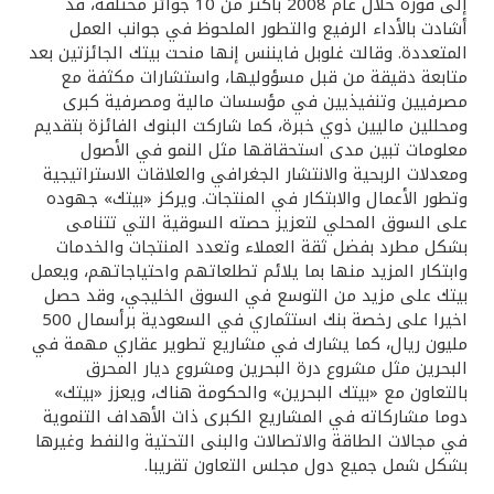
إلى فوزه خلال عام 2008 بأكثر من 10 جوائز مختلفة، قد
أشادت بالأداء الرفيع والتطور الملحوظ في جوانب العمل
المتعددة. وقالت غلوبل فايننس إنها منحت بيتك الجائزتين بعد
متابعة دقيقة من قبل مسؤوليها، واستشارات مكثفة مع
مصرفيين وتنفيذيين في مؤسسات مالية ومصرفية كبرى
ومحللين ماليين ذوي خبرة، كما شاركت البنوك الفائزة بتقديم
معلومات تبين مدى استحقاقها مثل النمو في الأصول
ومعدلات الربحية والانتشار الجغرافي والعلاقات الاستراتيجية
وتطور الأعمال والابتكار في المنتجات. ويركز «بيتك» جهوده
على السوق المحلي لتعزيز حصته السوقية التي تتنامى
بشكل مطرد بفضل ثقة العملاء وتعدد المنتجات والخدمات
وابتكار المزيد منها بما يلائم تطلعاتهم واحتياجاتهم، ويعمل
بيتك على مزيد من التوسع في السوق الخليجي، وقد حصل
اخيرا على رخصة بنك استثماري في السعودية برأسمال 500
مليون ريال، كما يشارك في مشاريع تطوير عقاري مهمة في
البحرين مثل مشروع درة البحرين ومشروع ديار المحرق
بالتعاون مع «بيتك البحرين» والحكومة هناك، ويعزز «بيتك»
دوما مشاركاته في المشاريع الكبرى ذات الأهداف التنموية
في مجالات الطاقة والاتصالات والبنى التحتية والنفط وغيرها
بشكل شمل جميع دول مجلس التعاون تقريبا.