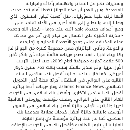
تركيا
وتقديرات تعبر عن التقدير والاهتمام بأدائه وانجازاته
المتعددة. وبين العمر أن هذه الجوائز تضعنا أمام تحد جديد،
لأنها ترتب علينا مسؤوليات، مثل أهمية تجاوز المستوى الذي
مصر
وصلنا إليه، والتطلع إلى نقلة أخرى في الأداء تعتمد على
وضع أهداف جديدة، ولقد اثبت بيتك دوما - بفضل الله وحمده
المملكة المتحدة
- قدرته الكبيرة على الانتقال من نجاح إلى آخر في مجالات
عمله المختلفة وعلى جميع الأصعدة المحلية والإقليمية
والدولية. وتأتى الجائزتان ضمن مجموعة كبيرة من الجوائز فاز
مملكة البحرين
بها بيتك اخيرا ، فقد تصدر «بيتك» قائمة مجلة ذي بانكر لأكبر
500 علامة تجارية مصرفية لعام 2009، حيث احتل الترتيب
الأول عربيا، وتم تقدير علامته بقيمة بلغت 763 مليون دولار
أميركي، كما فاز «بيتك» بجائزة أفضل بنك اسلامي للسنة
الثانية على التوالي في استفتاء أجرته مجلة أخبار التمويل
الاسلامي Islamic Finance News، وفاز «بيتك» أيضا بجائزة
أفضل بنك اسلامي ابتكاري، وأفضل بنك اسلامي في الكويت
للعام الثاني على التوالي، ومنحته مؤسسة يورومني العالمية
اخيرا جائزتين، الأولى جائزة أفضل بنك اسلامي في الشرق
الأوسط، والثانية جائزة أفضل خدمات عقارية يقدمها بنك
اسلامي. كما فاز بيتك بجائزة مؤسسة ذي بانكر التابعة
للفايننشال تايمز العالمية كأفضل بنك في الكويت، بالإضافة