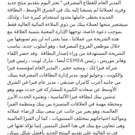
Turkey
المدير العام للقطاع المصرفي " نعتز اليوم بتقديم منتج جديد
وفريد لعملائنا لم يسبقنا إليه بنك في الشرق الأوسط ، البطاقة
الجديدة يحظى حاملها بحدود استخدام كبيرة جدا ، ولذلك
Egypt
سيقتصر منحها لعملاء بيتك من ذوي الملاءة المالية العالية فقط
بموجب دعوة خاصة، توجهها الإدارة المعنية بتنمية العلاقة مع
UK
هذه الشريحة من عملائنا ، مما يعنى انه لن يتم تسويقها من
خلال موظفي الفروع المصرفية ، وهو أسلوب جديد، يناسب
Kingdom of Bahrain
الشريحة المستهدفة من وراء إصدار البطاقة . وقد حضر اللقاء
أيضا ، مارك لويت ، رئيس فيزا CEMEA وهانز موريس ، رئيس
شركة فيزا إنك ، ومجيد حجير ، المدير العام لمؤسسة فيزا
والكويت ، وجوليو لوبو، مدير إدارة البطاقات المصرفية ببيتك.
من جانبه أعرب كامران صديقي ، مدير عام فيزا في الشرق
الأوسط عن سعادته الكبيرة للمشاركة في حدث مهم وهو
تدشين بيتك لبطاقة فيزا الألماسية ، ونعتبره الحدث الأبرز
ومحطة مهمة في العلاقات المتميزة بين بيتك ومنظمة الفيزا
العالمية، وهو يعبر من جانب عن سعى بيتك لإرضاء عملائه
ومواكبة احتياجاتهم بمختلف المستويات ، كما أن الفيزا العالمية
وهى تتعاون مع بيتك في هذا العمل المتميز، إنما تؤكد ثقتها في
قدرته العالية على تقديم المنتج الجديد بأفضل شكل ممكن