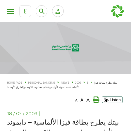
ع
Personal Banking
Private Banking & Wealth Man
KFH Online Personal Banking Services
KFH Online Corporate Banking Services
Accounts
KFH Online Trade Service
Cards
بيتك يطرح بطاقة فيزا
3
2009
NEWS
PERSONAL BANKING
HOME PAGE
الألماسية – دايموند لأول مرة على مستوى الكويت والشرق الأوسط
Banking Tiers
A
A
Listen
A
Financing
18 / 03 / 2009
|
بيتك يطرح بطاقة فيزا الألماسية – دايموند
Investment