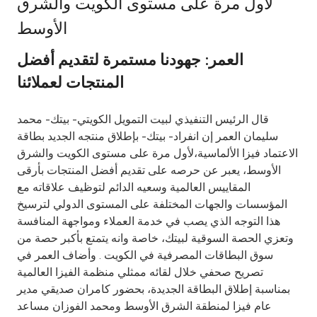
لأول مرة على مستوى الكويت والشرق
Ways to bank
الأوسط
العمر: جهودنا مستمرة لتقديم أفضل
Tools & Services
المنتجات لعملائنا
After Sales Services
قال الرئيس التنفيذي لبيت التمويل الكويتي- بيتك- محمد
سليمان العمر إن انفراد- بيتك- بإطلاق منتجه الجديد بطاقة
الاعتماد فيزا الألماسية،لأول مرة على مستوى الكويت والشرق
Contact us
الأوسط، يعبر عن حرصه على تقديم أفضل المنتجات بأرقى
المقاييس العالمية وسعيه الدائم لتوظيف علاقاته مع
Branch & ATM locator
المؤسسات والجهات المختلفة على المستوى الدولي لترسيخ
هذا التوجه الذي يصب في خدمة العملاء ومواجهة المنافسة
Germany
وتعزي الحصة السوقية لبيتك، خاصة وانه يتمتع بأكبر حصة من
سوق البطاقات المصرفية في الكويت . وأضاف العمر في
تصريح صحفي خلال لقائه ممثلي منظمة الفيزا العالمية
Malaysia
بمناسبة إطلاق البطاقة الجديدة، بحضور كامران صديقي مدير
عام فيزا لمنطقة الشرق الأوسط ومحمد الفوزان مساعد