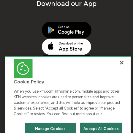
Download our App
Cookie Policy
When you use kfh.com, kfhonline.com, mobile apps and other
KFH websites, cookies are used to personalize and improve
customer experience, and this will help us improve our product
COPYRIGHT © 2026 KUWAIT FINANCE HOUSE. ALL
& services. Select "Accept all Cookies" to agree or "Manage
Cookies" to review. You can find out more about our
RIGHTS RESERVED
Manage Cookies
Accept All Cookies
Terms & Condition
Cookies
Privacy Policy