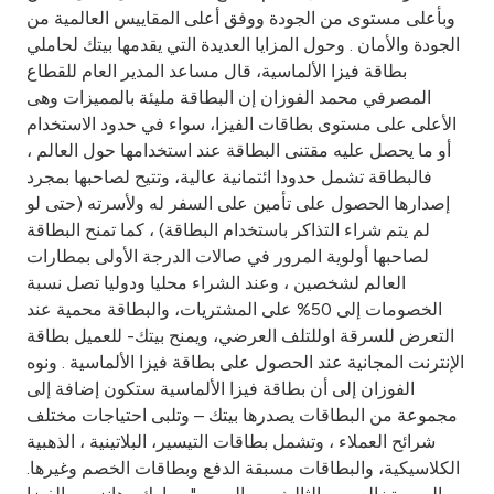
وبأعلى مستوى من الجودة ووفق أعلى المقاييس العالمية من
الجودة والأمان . وحول المزايا العديدة التي يقدمها بيتك لحاملي
بطاقة فيزا الألماسية، قال مساعد المدير العام للقطاع
المصرفي محمد الفوزان إن البطاقة مليئة بالمميزات وهى
الأعلى على مستوى بطاقات الفيزا، سواء في حدود الاستخدام
أو ما يحصل عليه مقتنى البطاقة عند استخدامها حول العالم ،
فالبطاقة تشمل حدودا ائتمانية عالية، وتتيح لصاحبها بمجرد
إصدارها الحصول على تأمين على السفر له ولأسرته (حتى لو
لم يتم شراء التذاكر باستخدام البطاقة) ، كما تمنح البطاقة
لصاحبها أولوية المرور في صالات الدرجة الأولى بمطارات
العالم لشخصين ، وعند الشراء محليا ودوليا تصل نسبة
الخصومات إلى 50% على المشتريات، والبطاقة محمية عند
التعرض للسرقة اوللتلف العرضي، ويمنح بيتك- للعميل بطاقة
الإنترنت المجانية عند الحصول على بطاقة فيزا الألماسية . ونوه
الفوزان إلى أن بطاقة فيزا الألماسية ستكون إضافة إلى
مجموعة من البطاقات يصدرها بيتك – وتلبى احتياجات مختلف
شرائح العملاء ، وتشمل بطاقات التيسير، البلاتينية ، الذهبية
الكلاسيكية، والبطاقات مسبقة الدفع وبطاقات الخصم وغيرها.