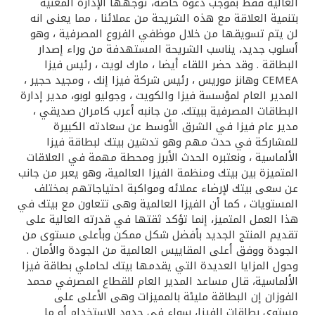
تركيا
العالية فقط بموجب دعوة خاصة، توجهها الإدارة المعنية
بتنمية العلاقة مع هذه الشريحة من عملائنا ، مما يعنى انه
لن يتم تسويقها من خلال موظفي الفروع المصرفية ، وهو
مصر
أسلوب جديد، يناسب الشريحة المستهدفة من وراء إصدار
البطاقة . وقد حضر اللقاء أيضا ، مارك لويت ، رئيس فيزا
المملكة المتحدة
CEMEA وهانز موريس ، رئيس شركة فيزا إنك ، ومجيد حجير ،
المدير العام لمؤسسة فيزا والكويت ، وجوليو لوبو، مدير إدارة
البطاقات المصرفية ببيتك. من جانبه أعرب كامران صديقي ،
مملكة البحرين
مدير عام فيزا في الشرق الأوسط عن سعادته الكبيرة
للمشاركة في حدث مهم وهو تدشين بيتك لبطاقة فيزا
الألماسية ، ونعتبره الحدث الأبرز ومحطة مهمة في العلاقات
المتميزة بين بيتك ومنظمة الفيزا العالمية، وهو يعبر من جانب
عن سعى بيتك لإرضاء عملائه ومواكبة احتياجاتهم بمختلف
المستويات ، كما أن الفيزا العالمية وهى تتعاون مع بيتك في
هذا العمل المتميز، إنما تؤكد ثقتها في قدرته العالية على
تقديم المنتج الجديد بأفضل شكل ممكن وبأعلى مستوى من
الجودة ووفق أعلى المقاييس العالمية من الجودة والأمان .
وحول المزايا العديدة التي يقدمها بيتك لحاملي بطاقة فيزا
الألماسية، قال مساعد المدير العام للقطاع المصرفي محمد
الفوزان إن البطاقة مليئة بالمميزات وهى الأعلى على
مستوى بطاقات الفيزا، سواء في حدود الاستخدام أو ما