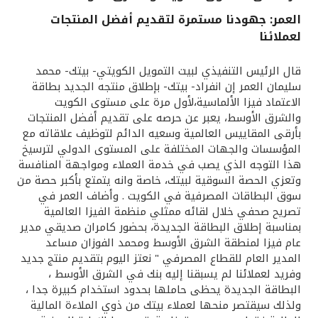
العمر: جهودنا مستمرة لتقديم أفضل المنتجات
القنوات المصرفية
لعملائنا
أدوات وخدمات
قال الرئيس التنفيذي لبيت التمويل الكويتي- بيتك- محمد
سليمان العمر إن انفراد- بيتك- بإطلاق منتجه الجديد بطاقة
الاعتماد فيزا الألماسية،لأول مرة على مستوى الكويت
خدمات ما بعد البيع
والشرق الأوسط، يعبر عن حرصه على تقديم أفضل المنتجات
بأرقى المقاييس العالمية وسعيه الدائم لتوظيف علاقاته مع
المؤسسات والجهات المختلفة على المستوى الدولي لترسيخ
اتصل بنا
هذا التوجه الذي يصب في خدمة العملاء ومواجهة المنافسة
وتعزي الحصة السوقية لبيتك، خاصة وانه يتمتع بأكبر حصة من
سوق البطاقات المصرفية في الكويت . وأضاف العمر في
مواقع الفروع وأجهزة الصرف الآلي
تصريح صحفي خلال لقائه ممثلي منظمة الفيزا العالمية
بمناسبة إطلاق البطاقة الجديدة، بحضور كامران صديقي مدير
ألمانيا
عام فيزا لمنطقة الشرق الأوسط ومحمد الفوزان مساعد
المدير العام للقطاع المصرفي " نعتز اليوم بتقديم منتج جديد
وفريد لعملائنا لم يسبقنا إليه بنك في الشرق الأوسط ،
ماليزيا
البطاقة الجديدة يحظى حاملها بحدود استخدام كبيرة جدا ،
ولذلك سيقتصر منحها لعملاء بيتك من ذوي الملاءة المالية