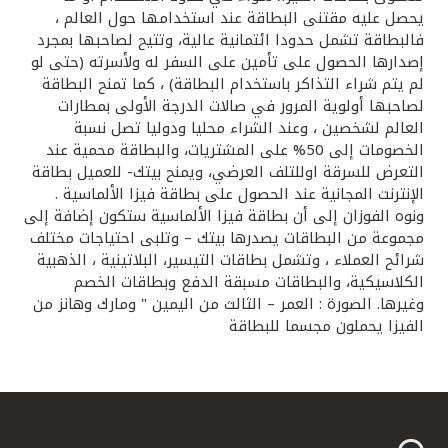
يحصل عليه مقتنى البطاقة عند استخدامها حول العالم ،
فالبطاقة تشمل حدودا ائتمانية عالية، وتتيح لصاحبها بمجرد
إصدارها الحصول على تأمين على السفر له ولأسرته (حتى لو
لم يتم شراء التذاكر باستخدام البطاقة) ، كما تمنح البطاقة
لصاحبها أولوية المرور في صالات الدرجة الأولى بمطارات
العالم لشخصين ، وعند الشراء محليا ودوليا تصل نسبة
الخصومات إلى 50% على المشتريات، والبطاقة محمية عند
التعرض للسرقة اوللتلف العرضي، ويمنح بيتك- للعميل بطاقة
الإنترنت المجانية عند الحصول على بطاقة فيزا الألماسية .
ونوه الفوزان إلى أن بطاقة فيزا الألماسية ستكون إضافة إلى
مجموعة من البطاقات يصدرها بيتك – وتلبى احتياجات مختلف
شرائح العملاء ، وتشمل بطاقات التيسير، البلاتينية ، الذهبية
الكلاسيكية، والبطاقات مسبقة الدفع وبطاقات الخصم
وغيرها. الصورة : العمر – الثالث من اليمين " ومارك وهانز من
الفيزا يحملون مجسما للبطاقة