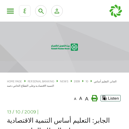
ع
Personal Banking
Private Banking & Wealth Man
KFH Online Personal Banking Services
KFH Online Corporate Banking Services
Accounts
KFH Online Trade Service
Cards
الجابر: التعليم أساس
10
2009
NEWS
PERSONAL BANKING
HOME PAGE
التنمية الاقتصادية وعلى القطاع الخاص دعمه
Banking Tiers
A
A
Listen
A
Financing
13 / 10 / 2009
|
الجابر: التعليم أساس التنمية الاقتصادية
Investment