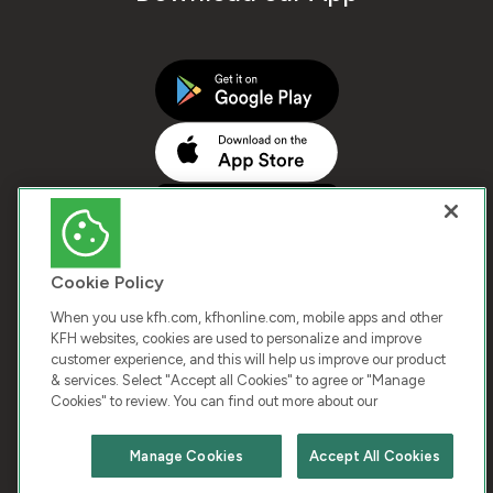
Cookie Policy
When you use kfh.com, kfhonline.com, mobile apps and other
KFH websites, cookies are used to personalize and improve
customer experience, and this will help us improve our product
COPYRIGHT © 2026 KUWAIT FINANCE HOUSE. ALL
& services. Select "Accept all Cookies" to agree or "Manage
Cookies" to review. You can find out more about our
RIGHTS RESERVED
Manage Cookies
Accept All Cookies
Terms & Condition
Cookies
Privacy Policy
Chat with us