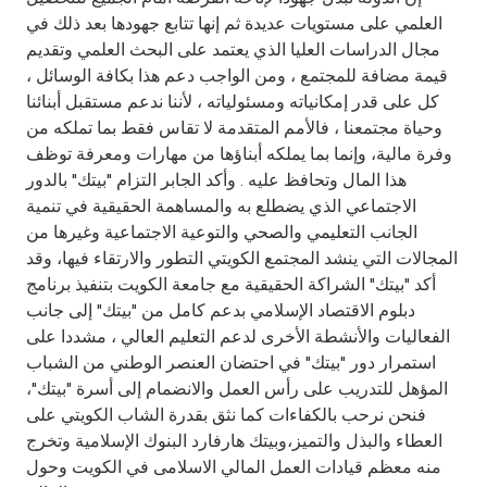
Turkey
العلمي على مستويات عديدة ثم إنها تتابع جهودها بعد ذلك في
مجال الدراسات العليا الذي يعتمد على البحث العلمي وتقديم
Egypt
قيمة مضافة للمجتمع ، ومن الواجب دعم هذا بكافة الوسائل ،
كل على قدر إمكانياته ومسئولياته ، لأننا ندعم مستقبل أبنائنا
UK
وحياة مجتمعنا ، فالأمم المتقدمة لا تقاس فقط بما تملكه من
وفرة مالية، وإنما بما يملكه أبناؤها من مهارات ومعرفة توظف
هذا المال وتحافظ عليه . وأكد الجابر التزام "بيتك" بالدور
Kingdom of Bahrain
الاجتماعي الذي يضطلع به والمساهمة الحقيقية في تنمية
الجانب التعليمي والصحي والتوعية الاجتماعية وغيرها من
المجالات التي ينشد المجتمع الكويتي التطور والارتقاء فيها، وقد
أكد "بيتك" الشراكة الحقيقية مع جامعة الكويت بتنفيذ برنامج
دبلوم الاقتصاد الإسلامي بدعم كامل من "بيتك" إلى جانب
الفعاليات والأنشطة الأخرى لدعم التعليم العالي ، مشددا على
استمرار دور "بيتك" في احتضان العنصر الوطني من الشباب
المؤهل للتدريب على رأس العمل والانضمام إلى أسرة "بيتك"،
فنحن نرحب بالكفاءات كما نثق بقدرة الشاب الكويتي على
العطاء والبذل والتميز،وبيتك هارفارد البنوك الإسلامية وتخرج
منه معظم قيادات العمل المالي الاسلامى في الكويت وحول