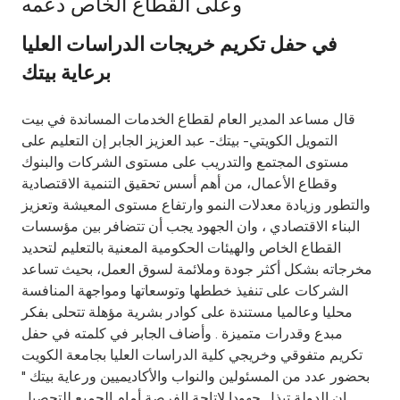
وعلى القطاع الخاص دعمه
Ways to bank
في حفل تكريم خريجات الدراسات العليا
برعاية بيتك
Tools & Services
قال مساعد المدير العام لقطاع الخدمات المساندة في بيت
After Sales Services
التمويل الكويتي- بيتك- عبد العزيز الجابر إن التعليم على
مستوى المجتمع والتدريب على مستوى الشركات والبنوك
وقطاع الأعمال، من أهم أسس تحقيق التنمية الاقتصادية
والتطور وزيادة معدلات النمو وارتفاع مستوى المعيشة وتعزيز
Contact us
البناء الاقتصادي ، وان الجهود يجب أن تتضافر بين مؤسسات
القطاع الخاص والهيئات الحكومية المعنية بالتعليم لتحديد
Branch & ATM locator
مخرجاته بشكل أكثر جودة وملائمة لسوق العمل، بحيث تساعد
الشركات على تنفيذ خططها وتوسعاتها ومواجهة المنافسة
Germany
محليا وعالميا مستندة على كوادر بشرية مؤهلة تتحلى بفكر
مبدع وقدرات متميزة . وأضاف الجابر في كلمته في حفل
Malaysia
تكريم متفوقي وخريجي كلية الدراسات العليا بجامعة الكويت
بحضور عدد من المسئولين والنواب والأكاديميين ورعاية بيتك "
إن الدولة تبذل جهودا لإتاحة الفرصة أمام الجميع للتحصيل