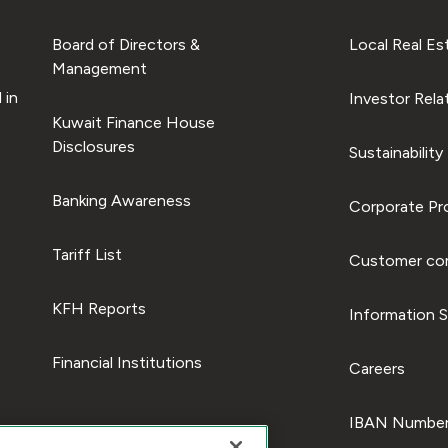
Board of Directors &
Local Real Es
Management
 in
Investor Rela
Kuwait Finance House
Disclosures
Sustainability
Banking Awareness
Corporate Pro
Tariff List
Customer com
KFH Reports
Information S
Financial Institutions
Careers
IBAN Number