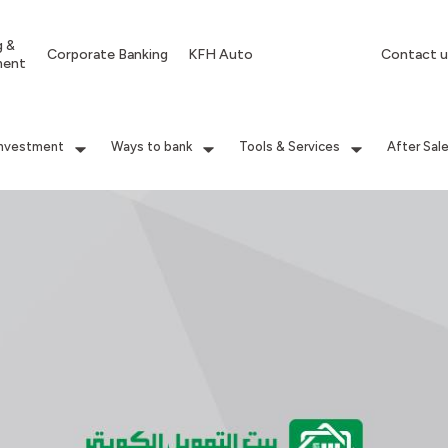
g &
Corporate Banking
KFH Auto
Contact u
ment
Investment
Ways to bank
Tools & Services
After Sal