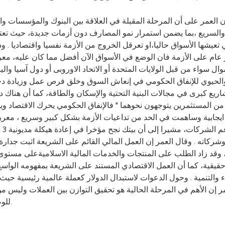
 العمر على أن المرحلة المقبلة في العلاقة بين البنوك والمؤسسات وا
م والسريع ،بما يضمن استمرار نمو المصارف دون أزمات جديدة، حيث تعتب
تعيشها الأسواق حاليا،او تعرقل الخروج من الأزمة نفسيا واقتصاديا 
عام على الأزمة فان الوضع في الأسواق الآن أفضل مما كان عليه، معرب
واء من قبل الولايات المتحدة أو الاتحاد الاوروبى أو دول آسيا والياب
هم والحيوي للإنفاق الحكومي في إنعاش السوق وخلق فرص عمل وزيادة د
اريع كبرى في مجالات البنية التحتية والإسكان والطاقة، كما أن هنا
ر من المستثمرين يتوجهون نحوهما " فالإنفاق الحكومي يحرك الاقتصاد و
يجابية وساهمت في الحد من تداعيات الأزمة بشكل كبير وسريع ، معربا 
ال
ني وشركاته . وقال العمر إن العمل المالي القائم على الشريعة اثبت ج
لمية، وقد زاد الطلب على المنتجات والخدمات المالية الاسلاميةعلى 
قية، كما أن العمل الاقتصادي المستند على الشريعة بمفهومه الواسع 
 والتنمية . وحول الدعوات لاستبدال الدولار كعملة عالمية رئيسية ح
مر إن الأهم في المرحلة الحالية هو تحقيق التوازن بين العملات وليس 
للوصول إلى حلول تحفظ مصالح الجميع،وتوفق بين الاتجاهات المختلفة.