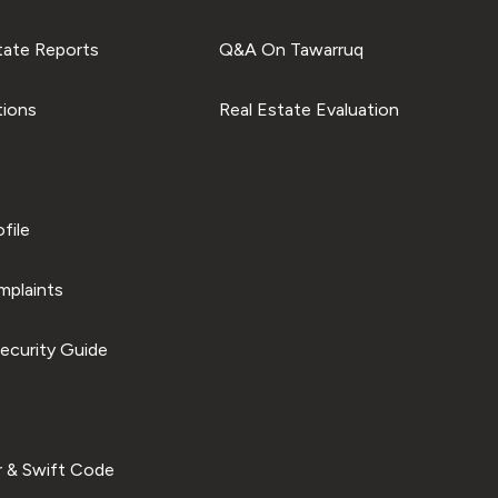
tate Reports
Q&A On Tawarruq
tions
Real Estate Evaluation
file
plaints
ecurity Guide
 & Swift Code