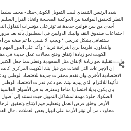
شدد الرئيس التنفيذي لبيت التمويل الكويتي-بيتك- محمد سليمان
النظر لتحقيق الموائمة بين الحوكمة الصحيحة واتخاذ القرار السلي
أجدى من سن قوانين جديدة،قد تؤثرعلى مؤشرات التفاؤل التي 
اجتماعات صندوق النقد والبنك الدوليين في اسطنبول بأنه بعد مرور 
ستتعافى بشكل تدريجي " ويجب ألا ننسى ما تم ضخه من أموال س
والتعاون، فلربما نرى انفراجة قريبا " وأكد على الدور الم
الكويت نحو زيادة الإنفاق وفتح مجالات عمل جديدة في مش
المستقبلية نحو زيادة الإنفاق مثل السعودية وقطر،مما جعل الكثي
إن الإجراءات التي اتخذت من قبل بنك الكويت المركزي كانت ا
تأكيدا للالتزام الذي يبديه بيتك نحو دعم قدرات الاقتصاد الوط
بان يكون بديلا اقتصاديا متاحا ومعترفا به في الأسواق العا
الصكوك حلولا مهمة لمشاكل التمويل حيث تستند إلى أصول حقي
الأرض وخلق فرص العمل وتعظيم قيم الإنتاج وتحقيق الرخاء
مخاوف من أن تؤثر الأزمة على انهيار بعض العملات ، قال الع