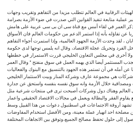
لهيئات الرقابية في العالم تتطلب مزيدا من التفاهم وتقريب وجهات
ر عملية متابعة تنفيذ القوانين التي صدرت في ضوء الأزمة بصرامة
. وذكر العمر في لقاء أمس مع قناة سى ان بى سى عربية على هامش
ا عن تفاؤله بأنه إذا استمر الدعم من حكومات العالم فان الأسواق
ان ، لقد وحدت الأزمة الجهود العالمية، وإذا استمرت أجواء التفاهم
خل الفرد وتحريك عجلة الاقتصاد، وقال انه يلمس توجها لدى حكومة
ك دولا أخرى في مجلس التعاون الخليجي قررت الاستمرار في خططها
يجذب المستثمر أيضا الذي يهمه العمل في سوق منفتح " وقال العمر
عن أمله في أن تستمر هذه الجهود بالتنسيق مع البنوك والفعاليات
اقتصادية الأخرى،وان تقدم محفزات جديدة للاقتصاد الوطني ودعم الشركات، مشيرا إلى أن بيتك نجح مؤخرا في إعادة هيكلة مديونية 3 شركات هي مجموعة عارف وشركة المنار وبيت الاستثمار الخليجي
دارة ومصداقية خلال الأزمة وانه سوق نفسه بنفسه واستحق عن جدارة
مستوى العالم وهناك دول وشركات أصبحت ترى في منتجات شرعية مثل
يقاوم الفقر والبطالة ويعمل في مجالات الاقتصاد الحقيقي واعمار
يث تشهد أروقة الاجتماعات في اسطنبول دعوات من هذا القبيل وسط
من مصلحة احد انهيار عملة معينة، ومن الأفضل استخدام المفاوضات