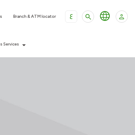
ع
s
Branch & ATM locator
es Services