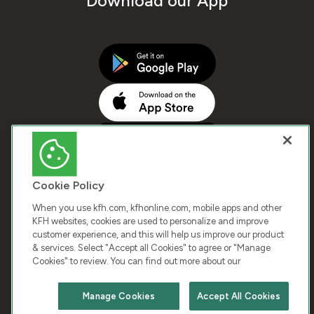
Download our App
Cookie Policy
When you use kfh.com, kfhonline.com, mobile apps and other
KFH websites, cookies are used to personalize and improve
customer experience, and this will help us improve our product
COPYRIGHT © 2026 KUWAIT FINANCE HOUSE. ALL
& services. Select "Accept all Cookies" to agree or "Manage
Cookies" to review. You can find out more about our
RIGHTS RESERVED
Manage Cookies
Accept All Cookies
Terms & Condition
Cookies
Privacy Policy
Chat with us