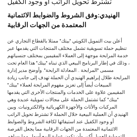
تشترط تحويل الراتب او وجود الكفيل
Ways to bank
الهنيدي:وفق الشروط والضوابط الائتمانية
المعتمدة من الجهات الرقابية
Tools & Services
أعلن بيت التمويل الكويتي "بيتك" ممثلا بالقطاع التجاري عن
After Sales Services
تنظيم حملة تسويقية تشمل مختلف المنتجات التي يقدمها عبر
خدمة المرابحة موجهة إلى العملاء المقيمين بمختلف جنسياتهم
، وذلك في إطار البرنامج البيعي الذي تبناه "بيتك" هذا العام تحت
مسمى "المرابحة .. المعادلة الرابحة". وأوضح مدير إدارة
Contact us
المرابحة طلال إبراهيم الهنيدي أن الحملة تهدف إلى جانب زيادة
المبيعات أيضاً إلى تعزيز مفهوم المرابحة لعملاء "بيتك"
Branch & ATM locator
المقيمين علاوة على الخدمات والمنتجات الأخرى التي يقدمها
"بيتك" كما تشتمل الحملة على مجالات تمويلية عديدة وهي
Germany
المركبات والأثاث والأجهزة الكهربائية والالكترونيات. وبين
الهنيدي أن العملية البيعية خلال الحملة لا تشترط تحويل الراتب
Malaysia
أو وجود الكفيل عند استيفائها لكافة الشروط والضوابط
الائتمانية المعتمدة من الجهات الرقابية مما يجعل الفرصة
التمويلية للعميل أكبر وأن تكون عملية البيع أسهل مما يساهم