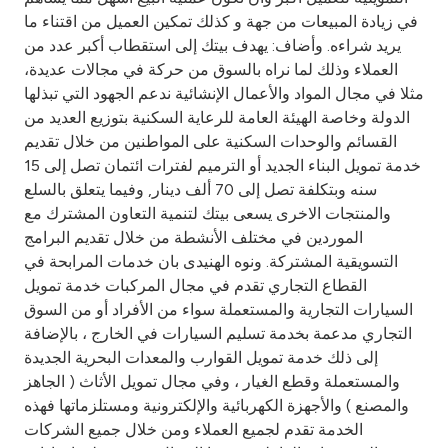
Turkey
في زيادة المبيعات من جهة و كذلك تمكين العميل من اقتناء ما
يريد شراءه. وأضاف: يهدف بيتك إلى استقطاب أكبر عدد من
Egypt
العملاء وذلك لما نراه بالسوق من حركة في مجالات عديدة،
مثلا في مجال المواد والأعمال الإنشائية ندعم الجهود التي تبذلها
UK
الدولة وخاصة الهيئة العامة للرعاية السكنية بتوزيع العديد من
القسائم والوحدات السكنية على المواطنين من خلال تقديم
خدمة تمويل البناء الجديد أو الترميم لفترات ائتمان تصل إلى 15
Kingdom of Bahrain
سنه وبتكلفة تصل إلى 70 ألف دينار, وفيما يتعلق بالسلع
والمنتجات الاخرى يسعى بيتك لتنمية التعاون المشترك مع
الموردين في مختلف الأنشطة من خلال تقديم البرامج
التسويقية المشتركة. ونوه الهنيدى بان خدمات المرابحة في
القطاع التجاري تقدم في مجال المركبات خدمة تمويل
السيارات التجارية والمستعملة سواء من الأفراد أو من السوق
التجاري مدعمة بخدمة تسليم السيارات في الخارج ، بالإضافة
إلى ذلك خدمة تمويل القوارب والمعدات البحرية الجديدة
والمستعملة وقطع الغيار ، وفي مجال تمويل الأثاث ( الجاهز
والمصنع ) والأجهزة الكهربائية والإلكترونية ومستلزماتها فهذه
الخدمة تقدم لجميع العملاء ومن خلال جميع الشركات