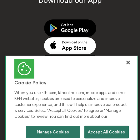
Download our App
Cookie Policy
When you use kfh.com, kfhonline.com, mobile apps and other
KFH websites, cookies are used to personalize and improve
customer experience, and this will help us improve our product
COPYRIGHT © 2026 KUWAIT FINANCE HOUSE. ALL
& services. Select "Accept all Cookies" to agree or "Manage
Cookies" to review. You can find out more about our
RIGHTS RESERVED
Manage Cookies
Accept All Cookies
Terms & Condition
Cookies
Privacy Policy
Chat with us