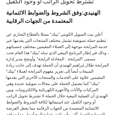
تشترط تحويل الراتب او وجود الكفيل
Ways to bank
الهنيدي:وفق الشروط والضوابط الائتمانية
المعتمدة من الجهات الرقابية
Tools & Services
أعلن بيت التمويل الكويتي "بيتك" ممثلا بالقطاع التجاري عن
After Sales Services
تنظيم حملة تسويقية تشمل مختلف المنتجات التي يقدمها عبر
خدمة المرابحة موجهة إلى العملاء المقيمين بمختلف جنسياتهم
، وذلك في إطار البرنامج البيعي الذي تبناه "بيتك" هذا العام تحت
مسمى "المرابحة .. المعادلة الرابحة". وأوضح مدير إدارة
Contact us
المرابحة طلال إبراهيم الهنيدي أن الحملة تهدف إلى جانب زيادة
المبيعات أيضاً إلى تعزيز مفهوم المرابحة لعملاء "بيتك"
Branch & ATM locator
المقيمين علاوة على الخدمات والمنتجات الأخرى التي يقدمها
"بيتك" كما تشتمل الحملة على مجالات تمويلية عديدة وهي
Germany
المركبات والأثاث والأجهزة الكهربائية والالكترونيات. وبين
الهنيدي أن العملية البيعية خلال الحملة لا تشترط تحويل الراتب
Malaysia
أو وجود الكفيل عند استيفائها لكافة الشروط والضوابط
الائتمانية المعتمدة من الجهات الرقابية مما يجعل الفرصة
التمويلية للعميل أكبر وأن تكون عملية البيع أسهل مما يساهم