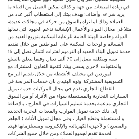
Turkey
في زيادة المبيعات من جهة و كذلك تمكين العميل من اقتناء ما
يريد شراءه. وأضاف: يهدف بيتك إلى استقطاب أكبر عدد من
Egypt
العملاء وذلك لما نراه بالسوق من حركة في مجالات عديدة،
مثلا في مجال المواد والأعمال الإنشائية ندعم الجهود التي تبذلها
UK
الدولة وخاصة الهيئة العامة للرعاية السكنية بتوزيع العديد من
القسائم والوحدات السكنية على المواطنين من خلال تقديم
خدمة تمويل البناء الجديد أو الترميم لفترات ائتمان تصل إلى 15
Kingdom of Bahrain
سنه وبتكلفة تصل إلى 70 ألف دينار, وفيما يتعلق بالسلع
والمنتجات الاخرى يسعى بيتك لتنمية التعاون المشترك مع
الموردين في مختلف الأنشطة من خلال تقديم البرامج
التسويقية المشتركة. ونوه الهنيدى بان خدمات المرابحة في
القطاع التجاري تقدم في مجال المركبات خدمة تمويل
السيارات التجارية والمستعملة سواء من الأفراد أو من السوق
التجاري مدعمة بخدمة تسليم السيارات في الخارج ، بالإضافة
إلى ذلك خدمة تمويل القوارب والمعدات البحرية الجديدة
والمستعملة وقطع الغيار ، وفي مجال تمويل الأثاث ( الجاهز
والمصنع ) والأجهزة الكهربائية والإلكترونية ومستلزماتها فهذه
الخدمة تقدم لجميع العملاء ومن خلال جميع الشركات