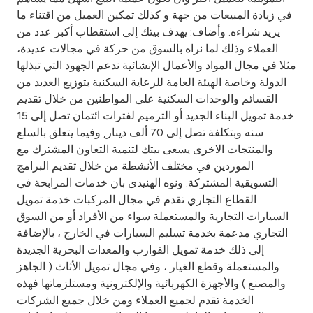
Turkey
في زيادة المبيعات من جهة و كذلك تمكين العميل من اقتناء ما
يريد شراءه. وأضاف: يهدف بيتك إلى استقطاب أكبر عدد من
Egypt
العملاء وذلك لما نراه بالسوق من حركة في مجالات عديدة،
مثلا في مجال المواد والأعمال الإنشائية ندعم الجهود التي تبذلها
UK
الدولة وخاصة الهيئة العامة للرعاية السكنية بتوزيع العديد من
القسائم والوحدات السكنية على المواطنين من خلال تقديم
خدمة تمويل البناء الجديد أو الترميم لفترات ائتمان تصل إلى 15
Kingdom of Bahrain
سنه وبتكلفة تصل إلى 70 ألف دينار, وفيما يتعلق بالسلع
والمنتجات الاخرى يسعى بيتك لتنمية التعاون المشترك مع
الموردين في مختلف الأنشطة من خلال تقديم البرامج
التسويقية المشتركة. ونوه الهنيدى بان خدمات المرابحة في
القطاع التجاري تقدم في مجال المركبات خدمة تمويل
السيارات التجارية والمستعملة سواء من الأفراد أو من السوق
التجاري مدعمة بخدمة تسليم السيارات في الخارج ، بالإضافة
إلى ذلك خدمة تمويل القوارب والمعدات البحرية الجديدة
والمستعملة وقطع الغيار ، وفي مجال تمويل الأثاث ( الجاهز
والمصنع ) والأجهزة الكهربائية والإلكترونية ومستلزماتها فهذه
الخدمة تقدم لجميع العملاء ومن خلال جميع الشركات