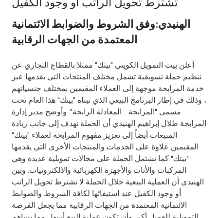
تشترط تحويل الراتب او وجود الكفيل
Ways to bank
الهنيدي:وفق الشروط والضوابط الائتمانية
المعتمدة من الجهات الرقابية
Tools & Services
أعلن بيت التمويل الكويتي "بيتك" ممثلا بالقطاع التجاري عن
After Sales Services
تنظيم حملة تسويقية تشمل مختلف المنتجات التي يقدمها عبر
خدمة المرابحة موجهة إلى العملاء المقيمين بمختلف جنسياتهم
، وذلك في إطار البرنامج البيعي الذي تبناه "بيتك" هذا العام تحت
مسمى "المرابحة .. المعادلة الرابحة". وأوضح مدير إدارة
Contact us
المرابحة طلال إبراهيم الهنيدي أن الحملة تهدف إلى جانب زيادة
المبيعات أيضاً إلى تعزيز مفهوم المرابحة لعملاء "بيتك"
Branch & ATM locator
المقيمين علاوة على الخدمات والمنتجات الأخرى التي يقدمها
"بيتك" كما تشتمل الحملة على مجالات تمويلية عديدة وهي
Germany
المركبات والأثاث والأجهزة الكهربائية والالكترونيات. وبين
الهنيدي أن العملية البيعية خلال الحملة لا تشترط تحويل الراتب
Malaysia
أو وجود الكفيل عند استيفائها لكافة الشروط والضوابط
الائتمانية المعتمدة من الجهات الرقابية مما يجعل الفرصة
التمويلية للعميل أكبر وأن تكون عملية البيع أسهل مما يساهم