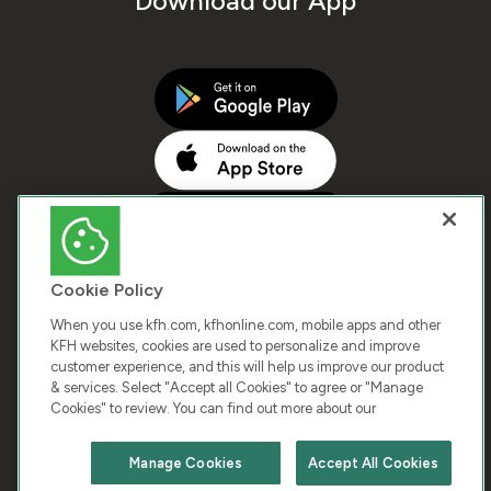
Download our App
Cookie Policy
When you use kfh.com, kfhonline.com, mobile apps and other
KFH websites, cookies are used to personalize and improve
customer experience, and this will help us improve our product
COPYRIGHT © 2026 KUWAIT FINANCE HOUSE. ALL
& services. Select "Accept all Cookies" to agree or "Manage
Cookies" to review. You can find out more about our
RIGHTS RESERVED
Manage Cookies
Accept All Cookies
Terms & Condition
Cookies
Privacy Policy
Chat with us