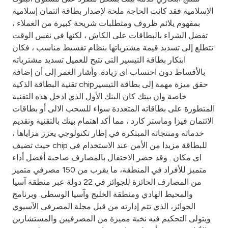
Turkey
الإسلامية فقد كانت الحاجة ملحة لإصدار بطاقة ائتمان إسلامية
بمفهوم يلائم ظروف ومتطلبات شريحة كبيرة من العملاء ،
Egypt
تفضل الشراء بالبطاقات على الكاش ، لكنها في نفس الوقت
تتطلع إلى تسديد قيمة مشترياتها بنظام تقسيط مناسب ، فكان
UK
ابتكار بطاقة التيسير التى تتيح للعميل تسديد مشترياته
بالأقساط دون احتساب اى زيادة. وأشار العمر إلى أن إضافة
تقنية البطاقة الذكية chipحقق ميزة مهمة إلى بطاقة التيسير
Kingdom of Bahrain
خاصة وان بيتك كان البنك الأول الذي ادخل هذه التقنية
المتطورة على بطاقاته المتعددة سواء للسحب الالى أو بطاقات
الائتمان فيزا وماستر كارد ، مما أكد اهتمام بيتك بالتقنية وتقديم
خدماته ومنتجاته المبتكرة في إطار تكنولوجي يعزز مزاياها ،
حيث تضيف chip للبطاقة مزيدا من الأمن عند الاستخدام في
اى مكان . وقد حضر الاحتفال بالمصارف صاحبة أفضل أداء
متميز للأفراد في المنطقة، ما يقرب من 150 مصرفي متميز
من المصارف الحائزة للجوائز في 22 دولة عبر منطقة آسيا
والمحيط الهادي ومنطقة الخليج وآسيا الوسطى. وبرنامج
الجوائز، الذي تتم إدارته من قبل مجلة المصرفي الآسيوي
ويتولى التحكيم فيه نخبة مميزة من المصرفيين والمستشارين