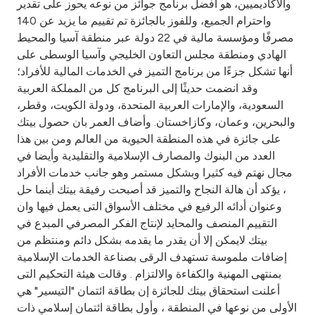
والأكاديميين، هو أفضل برنامج جوائز من نوعه يحوز على تقدير
واحترام الجميع، وللفوز بالجائزة تم تقييم ما يزيد عن 140
مصرفًا ومؤسسة مالية في 22 دولة عبر منطقة آسيا والمحيط
الهادي ومنطقة مجلس التعاون الخليجي وآسيا الوسطى على
أنها تشكل جزءًا من برنامج التميز في الخدمات المالية للأفراد؛
وقد انضمت حديثًا إلى البرنامج كل من المملكة العربية
السعودية، والإمارات العربية المتحدة، ودولة الكويت، وقطر،
والبحرين، وعمان، وكازاخستان. وأضاف العمر بان حصول بيتك
على جائزة في هذه المنطقة الحيوية من العالم ومن بين هذا
العدد من البنوك والمصارف الإسلامية والتقليدية وأيضا في
مجال نهتم فيه كثيرا وبشكل مستمر وهو جانب خدمات الأفراد
، يؤكد أن هالة النجاح والتميز قد أصبحت رفيقة بيتك أينما حل
وعنوان أدائه الرفيع في مختلف الأسواق التى يعمل فيها وان
التقييم المنصف والمحايد لإنتاج الفكر المصرفي المبدع في
بيتك لايمكن إلا أن يقدر ما يقدمه بشكل دائم ومنتظم من
إضافات ملموسة تستهدف الرقى بصناعة الخدمات الإسلامية
بمنتهى المهنية والكفاءة والالتزام . وقالت هيئة التحكيم التى
أعلنت استحقاق بيتك للجائزة إن بطاقة ائتمان "التيسير" هي
الأولى من نوعها في المنطقة ، وأول بطاقة ائتمان إسلامي ذات