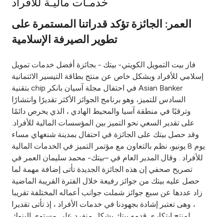
خدمـات ماليـة للأفراد
Ways to bank
العمر: الجائزة تؤكد قدراتنا المستمرة على
تطوير الصيرفة الإسلامية
Tools & Services
فاز بيت التمويل الكويتي- بيتك - بجائزة أفضل خدمات تمويل
After Sales Services
إسلامي للأفراد وبشكل خاص عن منتج بطاقة التيسير الائتمانية
بتقنية chip في احتفال مجلة آسيان بانكر Asian Banker
السادس للتميز، وهو برنامج الجوائز الأكثر تقديرًا وانتشارًا
وترقبًا في منطقة آسيا والمحيط الهادي ، الذي يحرص دائمًا
Contact us
على تقدير السعي نحو التميز بين المؤسسات المالية للأفراد.
وقد حصل بيتك على الجائزة في احتفال بمدينة شنغهاي مساء
Branch & ATM locator
يوم 8 يونيو، نظم بالتعاون مع مؤتمر التميز في الخدمات المالية
للأفراد . وقال المدير العام في –بيتك- محمد سليمان العمر في
Germany
تصريح صحفي إن هذه الجائزة الجديدة تأتى إضافة مهمة لما
حصل عليه بيتك من جوائز رفيعة خلال الفترة القريبة الماضية
Malaysia
زاد عددها عن سبع جوائز شملت جوانب أعماله المختلفة تقريبا
، وهى تعتبر إشادة بجهودنا في خدمات الأفراد ، إذ تأتى تقديرا
لمنتج ابتكاري قدمه بيتك بشكل منفرد على مستوى البنوك