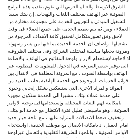
Turkey
الشرق الاوسط والعالم العربي التي تقوم بتقديم هذه البرامج
الصوتية عبر الهاتف بمختلف اللغات واللهجات، إن بيتك سيبدا
Egypt
التشغيل المبدئى والتجريبى للخدمة على مجموعة مختارة من
العملاء ، ومن ثم يتم تعميم الخدمة على جميع العملاء فى وقت
UK
لاحق وفق تصورمتكامل لتحقيق كافة الاهداف المرجوة من
تشغيلها . واضاف ان الخدمة الجديدة بما فيها من يسر وسهولة
ومرونة يجعلها مناسبة لمختلف الشرائح وفى مختلف الظروف،
Kingdom of Bahrain
اذ لاحاجة لإستخدام الازرار ولوحة المفاتيح في الهاتف، بالاضافة
الى توفير عنصرالسرعة في الدخول للمعلومات المطلوبة عبر
الهاتف بواسطة الصوت ، مع المرونة المطلقة فى الانتقال بين
قوائم الخدمات الموجودة في الخدمة الهاتفية بجانب العديد من
الفوائد والمزايا الاخرى التي ستنعكس بشكل إيجابي وحيوي
على خدمة عملاء بيتك ، مشيرا الى الخدمة ستكون مجهزة
بامكانية فهم اللغات المختلفة وإستخدامهافى توجيه الاوامر
الصوتية ، وهو ماسيعنى تقليل فترة الانتظار مع خدمة الو بيتك ،
وتخفيف ضغط الاتصالات المتزايد عليها ، مع اتاحة خيار جديد
امام العميل، اذ بامكانه الاتصال مع موظف الخدمة، اواستخدام
الاوامر الصوتية ، اواللجوء للطريقة التقليدية بالتعامل عبرلوحة