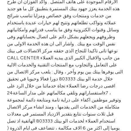
الارقام الموجودة على هاتف المتصل . واكد الفوزان ان طرح
هذه الخدمة يعزز جهود بيتك المستمرة بتطبيق كل ما هو جديد
من خدمات ومنتجات وفق خصائص ومزايا تناسب شرائح
عملائه وتواكب تطلعاتهم وتتيح لهم خيارات عديدة باستخدام
وسائل وقنوات الكترونية وفق ما يناسب قدراتهم وامكانياتهم
وظروفهم ويجعلهم بشكل دائم على اتصال بحساباتهم وفى
نفس الوقت مع بيتك . واشار الى ان هذه الخدمة الاولى من
نوعها تاتى تاكيدا للنجاح الذى حققه مركز الاتصالات فى بيتك
CALL CENTER من جانب والاقبال الكبير الذى يبديه العملاء
على التعامل والتجاوب مع المنتجات التقنية والخدمات الالية
التى يوفرها بيتك بين يوم وآخر ، وقال : يلعب مركز الاتصال من
خلال خدمة الو بيتك 803333 دورا فعالا وحيويا في تحقيق
اقصى درجات رضا العملاء تجاة خدماتنا من خلال الرد على
استفساراتهم وتلقي مكالماتهم على مدار الساعة24x7 ،
وتوفير موظفين اكفاء على دراية تامة ومتابعة دائمة لمجموعة
متكاملة من الخدمات التى يقدمها ، ومنذ انشاء مركز الاتصال
قبل ثلاث سنوات نتابع بتقدير الازدياد المستمر في معدلات
استخدام العملاء لخدمات الو بيتك 803333 الهاتفية اذ تصل
يوميا إلى اكثر من 6 الاف مكالمة ، تتضاعف فى ايام الذروة (