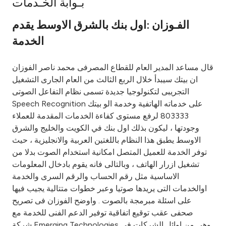
بـوابة الخـدمات
Ways to bank
الفـوزان :اول بنك بالشرق الاوسط يقدم
الخدمة
Tools & Services
قال مساعد المدير العام للقطاع المصرفى محمد ناصر الفوزان
After Sales Services
ان بيتك سيبدأ خلال الربع الثالث من العام الجارى التشغيل
التجريبى لتكنولوجيا جديدة تسمى نظام التفاعل الصوتى
Speech Recognition على خدماته الهاتفية وخدمة الو بيتك
803333 لرفع مستوى كفاءة الخدمات المقدمة للعملاء
Contact us
وجودتها ، ليكون بذلك اول بنك في الكويت والخليج والشرق
الاوسط يطبق هذا النظام باللغتين العربية والانجليزية ، حيث
Branch & ATM locator
توفر الخدمة للعميل المتصل امكانية استخدام الصوت بدلا من
تشغيل ازرار الهاتف ، وبالتالى فانه يقوم بادخال المعلومات
Germany
الاساسية مثل رقم الحساب والرقم السرى والخدمة
اوالخدمات التى يريدها صوتيا وعبر خطوات متتالية يجيب فيها
Malaysia
على اسئلة مبرمجة بالصوت . واوضح الفوزان فى تصريح
صحفى عقب توقيع اتفاقية توفير الدعم الفنى للخدمة مع
شركة Emerging Technologies وهى من اوائل الشركات فى