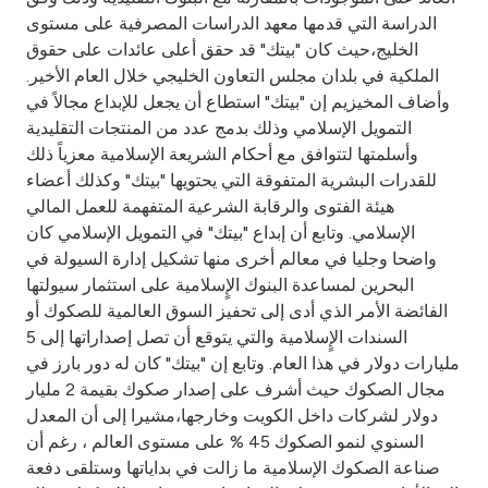
Turkey
الدراسة التي قدمها معهد الدراسات المصرفية على مستوى
الخليج،حيث كان "بيتك" قد حقق أعلى عائدات على حقوق
Egypt
الملكية في بلدان مجلس التعاون الخليجي خلال العام الأخير.
وأضاف المخيزيم إن "بيتك" استطاع أن يجعل للإبداع مجالاً في
UK
التمويل الإسلامي وذلك بدمج عدد من المنتجات التقليدية
وأسلمتها لتتوافق مع أحكام الشريعة الإسلامية معزياً ذلك
للقدرات البشرية المتفوقة التي يحتويها "بيتك" وكذلك أعضاء
Kingdom of Bahrain
هيئة الفتوى والرقابة الشرعية المتفهمة للعمل المالي
الإسلامي. وتابع أن إبداع "بيتك" في التمويل الإسلامي كان
واضحا وجليا في معالم أخرى منها تشكيل إدارة السيولة في
البحرين لمساعدة البنوك الإٍسلامية على استثمار سيولتها
الفائضة الأمر الذي أدى إلى تحفيز السوق العالمية للصكوك أو
السندات الإٍسلامية والتي يتوقع أن تصل إصداراتها إلى 5
مليارات دولار في هذا العام. وتابع إن "بيتك" كان له دور بارز في
مجال الصكوك حيث أشرف على إصدار صكوك بقيمة 2 مليار
دولار لشركات داخل الكويت وخارجها،مشيرا إلى أن المعدل
السنوي لنمو الصكوك 45 % على مستوى العالم ، رغم أن
صناعة الصكوك الإسلامية ما زالت في بداياتها وستلقى دفعة