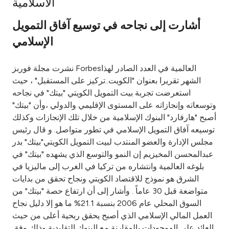
الاسلامية
Ways to bank
أشارت إلى نجاحه في توسيع آفاق التمويل
الإسلامي
Tools & Services
نشرت مجلة فوربز Forbesالعالمية في العدد الصادر لهذا
After Sales Services
الشهر تقريرا بعنوان "الكويت..تركيز على المستقبل" ، حيث
استعرضت تجربة بيت التمويل الكويتي "بيتك" في نجاحه
وتوسعاته وإنجازاته على المستوى الإقليمي والدولي ،وأن "بيتك"
أصبح "هارفارد" البنوك الإسلامية من خلال تلك الإنجازات وكذلك
Contact us
توسيعه آفاق التمويل الإسلامي في تطور متواصل. و قال رئيس
مجلس الإدارة والعضو المنتدب لبيت التمويل الكويتي"بيتك" بدر
Branch & ATM locator
عبدالمحسن المخيزيم إن النمو والتوسع الذي يشهده "بيتك" في
بلوغه العالمية وانتشاره من تركيا في الغرب إلى ماليزيا في
Germany
الشرق هو نموذج للاقتصاد الكويتي ونجاح تحقق من بدايات
متواضعة قبل 30 عاماً . وأشار إلى أن ارتفاع حصة "بيتك" من
Malaysia
السوق المحلي عام 2006 بنسبة 21.1% ما هو إلا دليل نجاح
العمل المالي الإسلامي الذي أصبح يحقق ربحية أعلى من حيث
العائد على الموجودات بالمقارنة مع البنوك التقليدية وذلك وفق