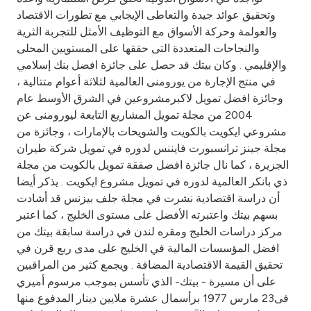
Turkey
وتحقيق عوائد جيدة والتعاطى الإيجابي مع تطورات الاقتصاد
والعولمة وحركة الأسواق مع التوظيف الأمثل للتجربة الثرية
Egypt
والنجاحات المتعددة التى حققها على المستويين المحلى
والإقليمي . وكان بيتك قد حصل على جائزة افضل بنك إسلامي
UK
في منتج الإجارة من يورومنى العالمية لثلاثة أعوام متتالية ،
وجائزة افضل تمويل لاكبرمشروعين في الشرق الأوسط عام
2004 من مجلة تمويل المشاريع التابعة ليورومنى عن
Kingdom of Bahrain
مشروعي ايكويت بالكويت والشويحات بالإمارات ، وجائزة من
مجلة جينز ترانسبورت فايننس لدوره في تمويل شركة طيران
الجزيرة ، كما نال جائزة افضل صفقة تمويل بالكويت من مجلة
ذي بانكر العالمية لدوره في تمويل مشروع ايكويت . يذكر أيضا
أن دراسة اقتصادية نشرت في مجلة جلف بيزنس قد أشادت
بسهم بيتك واعتبرته الأفضل على مستوى الخليج ، كما اعتبر
مركز دراسات الخليج ومقره لندن في دراسة سابقة بيتك من
افضل المؤسسات المالية في الخليج على مدى ربع قرن في
تحقيق القيمة الاقتصادية المضافة . ويجمع كثير من المراقبين
على أن مسيرة - بيتك- الذي تأسس بموجب مرسوم أميري
فى23 مارس 1977 برأسمال عشرة ملايين دينار المدفوع منها