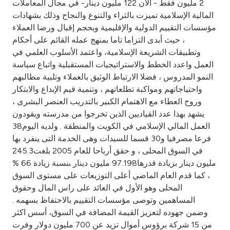
2 مليون فقط - الآن 122 مليون دينار- في مجال المعاملات
المالية الإسلامية تميزت بالثراء والتنوع والنجاح وذلك بشهادات
مؤسسات التقييم الدولية والإقليمية وبحجم إقبال ورضا العملاء
، حيث أبدى التزاما تاما بمنهج عمله القائم على أحكام
وتطبيقات الشريعة الإسلامية، واعتمد الأسلوب العلمي في
العمل واعدد الخطط والاستراتيجيات المستقبلية واتباع سياسة
النمو المدروس ، فضلا الارتباط الوثيق بالعملاء وتلبية مطالبهم
واحتياجاتهم ومواكبة تطلعاتهم ، وتنمية قيم الإبداع والابتكار
وروح العطاء مع الاهتمام الكبير بالتدريب العنصر البشرى ،
يشهد بهذا عدد القياديين الذين تخرجوا من مدرسته ويقودون
العمل المالي الإسلامي في الكويت والمنطقة . ولديه اليوم38
فرعا مصرفيا و30 قسما للسيدات وهى الخدمة التى ينفرد بها
في السوق المحلى ، و حقق أرباحا للعام 2005 بلغت245.3
مليون دينار بزيادة قدرها97.198 مليون دينار بنسبة زيادة 66 %
، كما قدم العام الماضي أعلى التوزيعات على مستوى السوق
المحلى وهو الأول في العائد على راس المال وحقوق
المساهمين وتوصى مؤسسات التقييم بالاحتفاظ بسهمه .
وضمن جهوده لتعزيز القيمة المضافة في السوق، أسس اكثر
من 15 شركة برؤوس أموال تزيد عن 700 مليون دولار وفرت