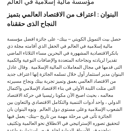
مؤسسة مالية إسلامية في العالم
Ways to bank
البنوان : اعتراف من الاقتصاد العالمي بتميز
النجاح الذى حققناه
Tools & Services
حصل بيت التمويل الكويتي – بيتك- على جائزة افضل مؤسسة
After Sales Services
مالية إسلامية في العالم في الحفل الذي أقامته مجلة ذي
بانكرالاقتصادية المشهورة في البحرين مساء الثلاثاء الماضي
تقديرا لريادته ونجاحاته المتعددة والإضافات النوعية والكمية
التى قدمها في مجال المعاملات المالية الإسلامية . وقال عادل
Contact us
البنوان مدير استثمار أول خلال تسلمه الجائزة إنها اعتراف جديد
من الاقتصاد العالمي بعمق وتميز تجربة بيتك ونجاح مسيرته
Branch & ATM locator
التى مثلت اللبنة الأولى في بناء الاقتصاد الإسلامي واكتمال
معالمه ، بحيث اصبح الآن مكونا رئيسيا في حركة الاقتصاد
Germany
الدولي ، واحد أدوات التنمية والتكامل الاقتصادي والتعاون بين
الشعوب الإسلامية وعلى مستوى دول العالم . ونوه البنوان بان
Malaysia
الجائزة تأتى في مرحلة مهمة من تاريخ –بيتك- يعمل فيها
لتحقيق تصوره الإستراتيجي في الانطلاق نحو العالمية وتكثيف
تواجده في الأسواق الدولية لخلق فرص استثمارية واعدة