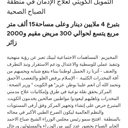
التمويل الكويتي لعلاج الإدمان في منطقة
Ways to bank
الصباح الصحية
بتبرع 4 ملايين دينار وعلى مساحة15 ألف متر
Tools & Services
مربع يتسع لحوالي 300 مريض مقيم و2000
زائر
After Sales Services
المخيزيم : المساهمات الاجتماعية لبيتك تعبر عن رؤية منهجية
وتنفيذ عملي للوسطية والاعتدال ودعم الاستقرار ونبذ التطرف
Contact us
والعنف - آثرنا رد الجميل لوطننا ببناء ينفع شبابه ويحميهم من
آفة المخدرات الكئيبة. - الإسلام يرفض الغلو والتعصب الأحمق
Branch & ATM locator
ونحمد الله أن انعم علينا بوطن عزيز" هو الكويت " وزير الصحة :
المركز يحقق نقلة نوعية في طرق وإمكانيات علاج مدمني
Germany
المخدرات وتاهليهم ليعودوا مواطنين صالحين يخدمون الكويت.
المتبرع حرص على إنشاء وتجهيز المركز وفق أرقى المستويات
Malaysia
والنظم العالمية ليكون الصرح الطبي الأكبر في مجاله
بالمنطقة . افتتح سمو رئيس مجلس الوزراء الشيخ صباح الاحمد
الجابر الصباح بحضور عدد كبير من الوزراء والمسئولين ورجال