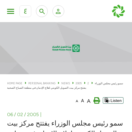
ع
Personal Banking
Private Banking & Wealth Man
KFH Online Personal Banking Services
KFH Online Corporate Banking Services
Accounts
KFH Online Trade Service
Cards
سمو رئيس مجلس الوزراء
2
2005
NEWS
PERSONAL BANKING
HOME PAGE
يفتتح مركز بيت التمويل الكويتي لعلاج الإدمان في منطقة الصباح الصحية
Banking Tiers
A
A
Listen
A
Financing
06 / 02 / 2005
|
سمو رئيس مجلس الوزراء يفتتح مركز بيت
Investment