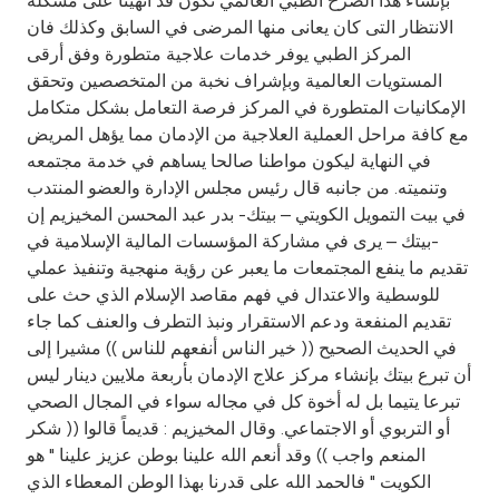
بإنشاء هذا الصرح الطبي العالمي نكون قد انهينا على مشكلة
الانتظار التى كان يعانى منها المرضى في السابق وكذلك فان
المركز الطبي يوفر خدمات علاجية متطورة وفق أرقى
المستويات العالمية وبإشراف نخبة من المتخصصين وتحقق
الإمكانيات المتطورة في المركز فرصة التعامل بشكل متكامل
مع كافة مراحل العملية العلاجية من الإدمان مما يؤهل المريض
في النهاية ليكون مواطنا صالحا يساهم في خدمة مجتمعه
وتنميته. من جانبه قال رئيس مجلس الإدارة والعضو المنتدب
في بيت التمويل الكويتي – بيتك- بدر عبد المحسن المخيزيم إن
-بيتك – يرى في مشاركة المؤسسات المالية الإسلامية في
تقديم ما ينفع المجتمعات ما يعبر عن رؤية منهجية وتنفيذ عملي
للوسطية والاعتدال في فهم مقاصد الإسلام الذي حث على
تقديم المنفعة ودعم الاستقرار ونبذ التطرف والعنف كما جاء
في الحديث الصحيح (( خير الناس أنفعهم للناس )) مشيرا إلى
أن تبرع بيتك بإنشاء مركز علاج الإدمان بأربعة ملايين دينار ليس
تبرعا يتيما بل له أخوة كل في مجاله سواء في المجال الصحي
أو التربوي أو الاجتماعي. وقال المخيزيم : قديماً قالوا (( شكر
المنعم واجب )) وقد أنعم الله علينا بوطن عزيز علينا " هو
الكويت " فالحمد الله على قدرنا بهذا الوطن المعطاء الذي