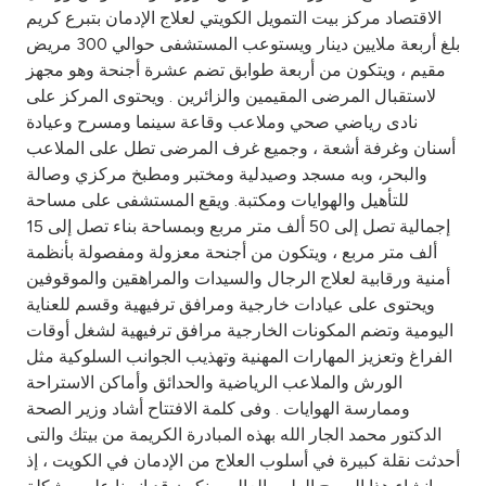
Turkey
الاقتصاد مركز بيت التمويل الكويتي لعلاج الإدمان بتبرع كريم
بلغ أربعة ملايين دينار ويستوعب المستشفى حوالي 300 مريض
Egypt
مقيم ، ويتكون من أربعة طوابق تضم عشرة أجنحة وهو مجهز
لاستقبال المرضى المقيمين والزائرين . ويحتوى المركز على
نادى رياضي صحي وملاعب وقاعة سينما ومسرح وعيادة
UK
أسنان وغرفة أشعة ، وجميع غرف المرضى تطل على الملاعب
والبحر، وبه مسجد وصيدلية ومختبر ومطبخ مركزي وصالة
Kingdom of Bahrain
للتأهيل والهوايات ومكتبة. ويقع المستشفى على مساحة
إجمالية تصل إلى 50 ألف متر مربع وبمساحة بناء تصل إلى 15
ألف متر مربع ، ويتكون من أجنحة معزولة ومفصولة بأنظمة
أمنية ورقابية لعلاج الرجال والسيدات والمراهقين والموقوفين
ويحتوى على عيادات خارجية ومرافق ترفيهية وقسم للعناية
اليومية وتضم المكونات الخارجية مرافق ترفيهية لشغل أوقات
الفراغ وتعزيز المهارات المهنية وتهذيب الجوانب السلوكية مثل
الورش والملاعب الرياضية والحدائق وأماكن الاستراحة
وممارسة الهوايات . وفى كلمة الافتتاح أشاد وزير الصحة
الدكتور محمد الجار الله بهذه المبادرة الكريمة من بيتك والتى
أحدثت نقلة كبيرة في أسلوب العلاج من الإدمان في الكويت ، إذ