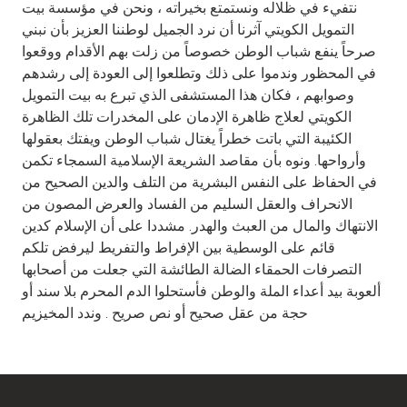
نتفيء في ظلاله ونستمتع بخيراته ، ونحن في مؤسسة بيت
التمويل الكويتي آثرنا أن نرد الجميل لوطننا العزيز بأن نبني
صرحاً ينفع شباب الوطن خصوصاً من زلت بهم الأقدام ووقعوا
في المحظور وندموا على ذلك وتطلعوا إلى العودة إلى رشدهم
وصوابهم ، فكان هذا المستشفى الذي تبرع به بيت التمويل
الكويتي لعلاج ظاهرة الإدمان على المخدرات تلك الظاهرة
الكئيبة التي باتت خطراً يغتال شباب الوطن ويفتك بعقولها
وأرواحها. ونوه بأن مقاصد الشريعة الإسلامية السمجاء تكمن
في الحفاظ على النفس البشرية من التلف والدين الصحيح من
الانحراف والعقل السليم من الفساد والعرض المصون من
الانتهاك والمال من العبث والهدر. مشددا على أن الإسلام كدين
قائم على الوسطية بين الإفراط والتفريط ليرفض تلكم
التصرفات الحمقاء الضالة الطائشة التي جعلت من أصحابها
ألعوبة بيد أعداء الملة والوطن فأستحلوا الدم المحرم بلا سند أو
حجة من عقل صحيح أو نص صريح . وندد المخيزيم