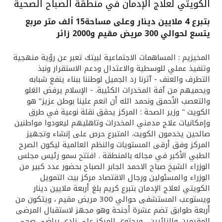
الكويتي لعلاج الإدمان في منطقة الصباح الصحية
القنوات المصرفية
بتبرع 4 ملايين دينار وعلى مساحة15 ألف متر مربع
يتسع لحوالي 300 مريض مقيم و2000 زائر
أدوات وخدمات
المخيزيم : المساهمات الاجتماعية لبيتك تعبر عن رؤية منهجية
وتنفيذ عملي للوسطية والاعتدال ودعم الاستقرار ونبذ
خدمات ما بعد البيع
التطرف والعنف - آثرنا رد الجميل لوطننا ببناء ينفع شبابه
ويحميهم من آفة المخدرات الكئيبة. - الإسلام يرفض الغلو
والتعصب الأحمق ونحمد الله أن انعم علينا بوطن عزيز" هو
الكويت " وزير الصحة : المركز يحقق نقلة نوعية في طرق
اتصل بنا
وإمكانيات علاج مدمني المخدرات وتاهليهم ليعودوا مواطنين
صالحين يخدمون الكويت. المتبرع حرص على إنشاء وتجهيز
مواقع الفروع وأجهزة الصرف الآلي
المركز وفق أرقى المستويات والنظم العالمية ليكون الصرح
الطبي الأكبر في مجاله بالمنطقة . افتتح سمو رئيس مجلس
ألمانيا
الوزراء الشيخ صباح الاحمد الجابر الصباح بحضور عدد كبير من
الوزراء والمسئولين ورجال الاقتصاد مركز بيت التمويل
الكويتي لعلاج الإدمان بتبرع كريم بلغ أربعة ملايين دينار
ماليزيا
ويستوعب المستشفى حوالي 300 مريض مقيم ، ويتكون من
أربعة طوابق تضم عشرة أجنحة وهو مجهز لاستقبال المرضى
المقيمين والزائرين . ويحتوى المركز على نادى رياضي صحي