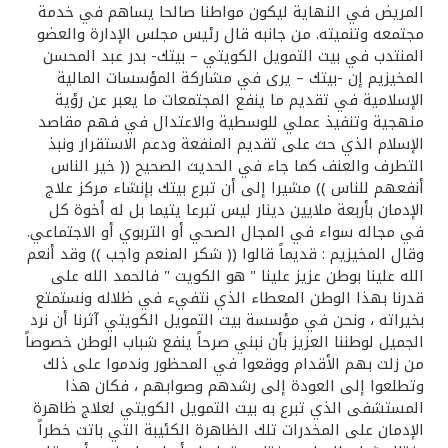
المريض في النهاية ليكون مواطنا صالحا يساهم في خدمة
مجتمعه وتنميته. من جانبه قال رئيس مجلس الإدارة والعضو
المنتدب في بيت التمويل الكويتي – بيتك- بدر عبد المحسن
المخيزيم إن -بيتك – يرى في مشاركة المؤسسات المالية
الإسلامية في تقديم ما ينفع المجتمعات ما يعبر عن رؤية
منهجية وتنفيذ عملي للوسطية والاعتدال في فهم مقاصد
الإسلام الذي حث على تقديم المنفعة ودعم الاستقرار ونبذ
التطرف والعنف كما جاء في الحديث الصحيح (( خير الناس
أنفعهم للناس )) مشيرا إلى أن تبرع بيتك بإنشاء مركز علاج
الإدمان بأربعة ملايين دينار ليس تبرعا يتيما بل له أخوة كل
في مجاله سواء في المجال الصحي أو التربوي أو الاجتماعي.
وقال المخيزيم : قديماً قالوا (( شكر المنعم واجب )) وقد أنعم
الله علينا بوطن عزيز علينا " هو الكويت " فالحمد الله على
قدرنا بهذا الوطن المعطاء الذي نتفيء في ظلاله ونستمتع
بخيراته ، ونحن في مؤسسة بيت التمويل الكويتي آثرنا أن نرد
الجميل لوطننا العزيز بأن نبني صرحاً ينفع شباب الوطن خصوصاً
من زلت بهم الأقدام ووقعوا في المحظور وندموا على ذلك
وتطلعوا إلى العودة إلى رشدهم وصوابهم ، فكان هذا
المستشفى الذي تبرع به بيت التمويل الكويتي لعلاج ظاهرة
الإدمان على المخدرات تلك الظاهرة الكئيبة التي باتت خطراً