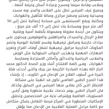
تركيا
وملاعب وقاعة سينما ومسرح وعيادة أسنان وغرفة أشعة ،
وجميع غرف المرضى تطل على الملاعب والبحر، وبه مسجد
مصر
وصيدلية ومختبر ومطبخ مركزي وصالة للتأهيل والهوايات
ومكتبة. ويقع المستشفى على مساحة إجمالية تصل إلى 50
ألف متر مربع وبمساحة بناء تصل إلى 15 ألف متر مربع ،
المملكة المتحدة
ويتكون من أجنحة معزولة ومفصولة بأنظمة أمنية ورقابية
لعلاج الرجال والسيدات والمراهقين والموقوفين ويحتوى على
مملكة البحرين
عيادات خارجية ومرافق ترفيهية وقسم للعناية اليومية وتضم
المكونات الخارجية مرافق ترفيهية لشغل أوقات الفراغ وتعزيز
المهارات المهنية وتهذيب الجوانب السلوكية مثل الورش
والملاعب الرياضية والحدائق وأماكن الاستراحة وممارسة
الهوايات . وفى كلمة الافتتاح أشاد وزير الصحة الدكتور محمد
الجار الله بهذه المبادرة الكريمة من بيتك والتى أحدثت نقلة
كبيرة في أسلوب العلاج من الإدمان في الكويت ، إذ بإنشاء
هذا الصرح الطبي العالمي نكون قد انهينا على مشكلة
الانتظار التى كان يعانى منها المرضى في السابق وكذلك
فان المركز الطبي يوفر خدمات علاجية متطورة وفق أرقى
المستويات العالمية وبإشراف نخبة من المتخصصين وتحقق
الإمكانيات المتطورة في المركز فرصة التعامل بشكل متكامل
مع كافة مراحل العملية العلاجية من الإدمان مما يؤهل