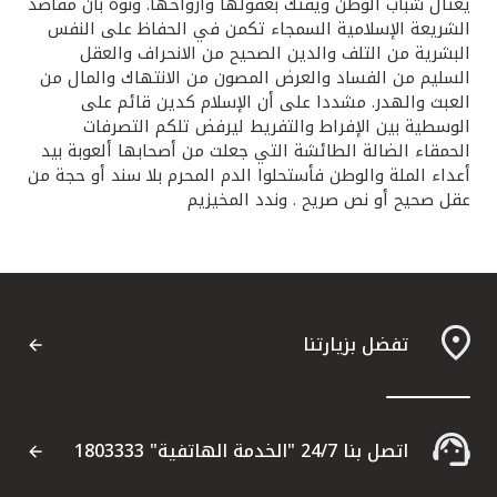
يغتال شباب الوطن ويفتك بعقولها وأرواحها. ونوه بأن مقاصد
الشريعة الإسلامية السمجاء تكمن في الحفاظ على النفس
البشرية من التلف والدين الصحيح من الانحراف والعقل
السليم من الفساد والعرض المصون من الانتهاك والمال من
العبث والهدر. مشددا على أن الإسلام كدين قائم على
الوسطية بين الإفراط والتفريط ليرفض تلكم التصرفات
الحمقاء الضالة الطائشة التي جعلت من أصحابها ألعوبة بيد
أعداء الملة والوطن فأستحلوا الدم المحرم بلا سند أو حجة من
عقل صحيح أو نص صريح . وندد المخيزيم
تفضل بزيارتنا
اتصل بنا 24/7 "الخدمة الهاتفية" 1803333