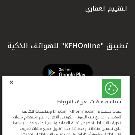
التقييم العقاري
تطبيق "KFHOnline" للهواتف الذكية
سياسة ملفات تعريف الارتباط
عندما تستخدم ,kfh.com, kfhonline.com وتطبيقات الهاتف
المحمول ومواقع بيت التمويل الكويتي الأخرى ، يتم استخدام ملفات
تعريف الارتباط لتخصيص تجربة العملاء وتحسينها ، وهذا سيساعدنا
على تحسين منتجاتنا وخدماتنا. حدد "قبول جميع ملفات تعريف
الارتباط" للموافقة أو "إدارة ملفات تعريف الارتباط" لمراجعتها.