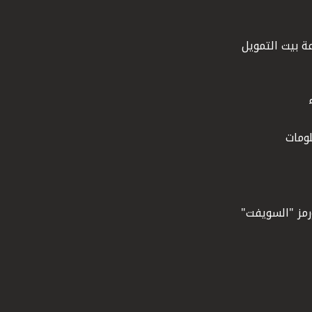
ة بيت التمويل
ومات
ورمز "السويفت"