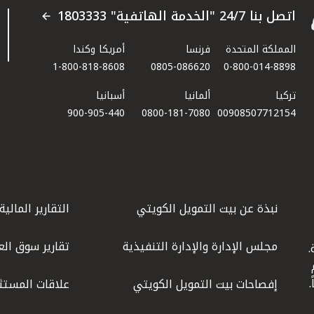
اتصل بنا 24/7 "الخدمة الهاتفية" 1803333
المملكة المتحدة
فرنسا
أمريكا وكندا
1-800-818-8608
0805-086620
0-800-014-8898
تركيا
ألمانيا
أسبانيا
900-905-440
0800-181-7080
00908507712154​
نبذة عن بيت التمويل الكويتي
التقارير المالية
مجلس الإدارة والإدارة التنفيذية
تقارير سوق الع
.
ليوم
إفصاحات بيت التمويل الكويتي
علاقات المستث