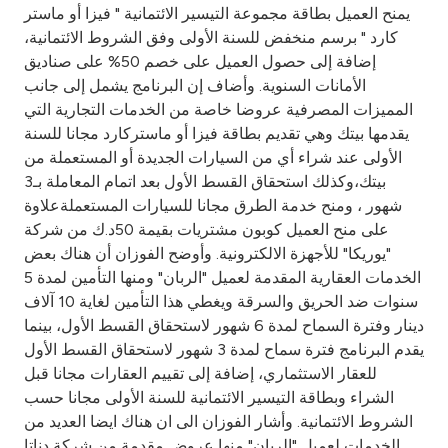
Turkey
يمنح العميل بطاقة مجموعة التيسير الائتمانية " فيزا أو ماستر
كارد " برسم منخفض للسنة الأولى وفق الشروط الائتمانية،
Egypt
إضافة إلى حصول العميل على خصم 50% على صناديق
الأمانات السنوية. وأضاف إن البرنامج يشمل إلى جانب
المميزات المصرفية عروضا خاصة من الخدمات التجارية التي
UK
يقدمها بيتك وهي تقديم بطاقة فيزا أو ماستركارد مجانا للسنة
الأولى عند شراء أي من السيارات الجديدة أو المستعملة من
Kingdom of Bahrain
بيتك،وكذلك استحقاق القسط الأول بعد اتمام المعاملة بـ3
شهور ، ومنح خدمة الطرق مجانا للسيارات المستعملةعلاوة
على منح العميل كوبون مشتريات بقيمة 50د.ك من شركة
"يوريكا" للأجهزة الالكترونية. وأوضح الفوزان أن هناك بعض
الخدمات العقارية المقدمة لعميل "الربان" ومنها التأمين لمدة 5
سنوات ضد الحريق والسرقة ويغطي هذا التأمين لغاية 10 آلاف
دينار وفترة السماح لمدة 6 شهور لاستحقاق القسط الأول، بينما
يقدم البرنامج فترة سماح لمدة 3 شهور لاستحقاق القسط الأول
للعقار الاستثماري، إضافة إلى تقييم العقارات مجانا قبل
الشراء وبطاقة التيسير الائتمانية للسنة الأولى مجانا حسب
الشروط الائتمانية. وأشار الفوزان الى ان هناك ايضا العديد من
الخدمات لعميل "الربان" منها عروض مقدمة من شركة دناتا