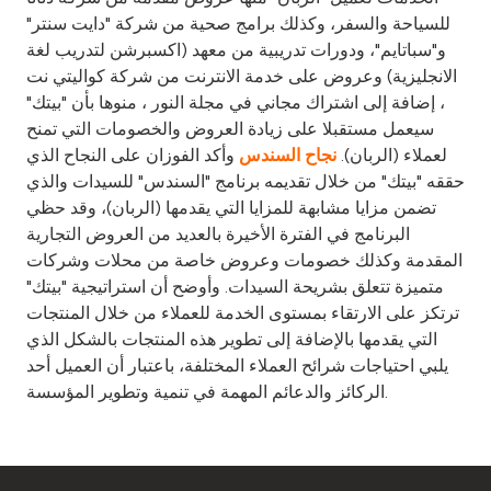
للسياحة والسفر، وكذلك برامج صحية من شركة "دايت سنتر"
و"سباتايم"، ودورات تدريبية من معهد (اكسبرشن لتدريب لغة
الانجليزية) وعروض على خدمة الانترنت من شركة كواليتي نت
، إضافة إلى اشتراك مجاني في مجلة النور ، منوها بأن "بيتك"
سيعمل مستقبلا على زيادة العروض والخصومات التي تمنح
لعملاء (الربان).
وأكد الفوزان على النجاح الذي
نجاح السندس
حققه "بيتك" من خلال تقديمه برنامج "السندس" للسيدات والذي
تضمن مزايا مشابهة للمزايا التي يقدمها (الربان)، وقد حظي
البرنامج في الفترة الأخيرة بالعديد من العروض التجارية
المقدمة وكذلك خصومات وعروض خاصة من محلات وشركات
متميزة تتعلق بشريحة السيدات. وأوضح أن استراتيجية "بيتك"
ترتكز على الارتقاء بمستوى الخدمة للعملاء من خلال المنتجات
التي يقدمها بالإضافة إلى تطوير هذه المنتجات بالشكل الذي
يلبي احتياجات شرائح العملاء المختلفة، باعتبار أن العميل أحد
الركائز والدعائم المهمة في تنمية وتطوير المؤسسة.