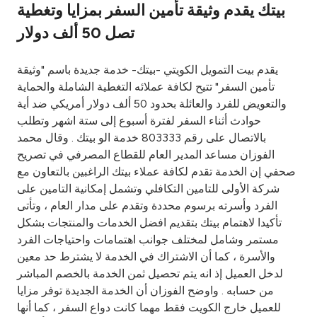
بيتك يقدم وثيقة تأمين السفر بمزايا وتغطية
Ways to bank
تصل 50 ألف دولار
Tools & Services
يقدم بيت التمويل الكويتي -بيتك- خدمة جديدة باسم "وثيقة
تأمين السفر" تتيح لكافة عملائه التغطية الشاملة والحماية
والتعويض للفرد والعائلة بحدود 50 ألف دولار أمريكي ضد أية
After Sales Services
حوادث أثناء السفر لفترة أسبوع إلى ستة اشهر وتطلب
بالاتصال على رقم 803333 خدمة الو بيتك . وقال محمد
الفوزان مساعد المدير العام للقطاع المصرفي في تصريح
Contact us
صحفي إن الخدمة تقدم لكافة عملاء بيتك الراغبين بالتعاون مع
شركة الأولى للتامين التكافلي وتشمل إمكانية التامين على
Branch & ATM locator
الفرد وأسرته برسوم محددة وتقدم على مدار العام ، وتأتى
تأكيدا لاهتمام بيتك بتقديم افضل الخدمات والمنتجات بشكل
Germany
مستمر وشامل لمختلف جوانب اهتمامات واحتياجات الفرد
والأسرة ، كما أن الاشتراك في الخدمة لا يشترط حد معين
لدخل العميل إذ انه يتم تحصيل ثمن الخدمة بالخصم المباشر
Malaysia
من حسابه . واوضح الفوزان أن الخدمة الجديدة توفر مزايا
للعميل خارج الكويت فقط مهما كانت دواع السفر ، كما أنها