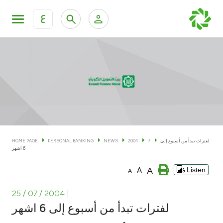
ع
Personal Banking
Private Banking & Wealth Man
KFH Online Personal Banking Services
KFH Online Corporate Banking Services
Accounts
KFH Online Trade Service
Cards
لفترات تبدأ من أسبوع إلى
7
2004
NEWS
PERSONAL BANKING
HOME PAGE
6 اشهر
Banking Tiers
A
A
Listen
A
Financing
25 / 07 / 2004
|
لفترات تبدأ من أسبوع إلى 6 اشهر
Investment