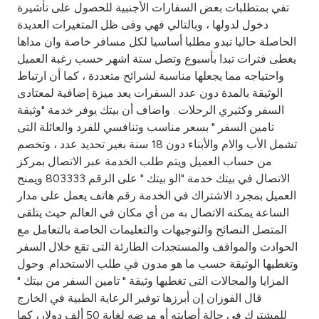
Turkey
تفي بمتطلبات بعض السفارات الأجنبية للحصول على تأشيرة
دخول لدولها ، وبالتالي فهي وفى ظل المتغيرات العديدة
Egypt
الحاصلة حاليا تبدو مطلبا أساسيا لكل مسافر خاصة وان مداها
يغطى فترات تبدا بأسبوع وتصل ستة اشهر حسب رغبة العميل
واحتياجه مما يجعلها مناسبة لشرائح متعددة ، كما أن ارتباط
UK
الوثيقة بالمدة دون عدد السفرات يعد ميزة إضافية لمعتادى
السفر وكثيري الرحلات . واضاف أن بيتك يوفر خدمة "وثيقة
Kingdom of Bahrain
تامين السفر " بسعر مناسب وتنافسي للفرد والعائلة التى
تشمل الأب والام والأبناء دون 18 سنة بغير تحديد عدد ، وتخصم
من حساب العميل ويتم طلب الخدمة عبر الاتصال بمركز
الاتصال في بيتك خدمة "الو بيتك " على الرقم 803333 ويمنح
العميل بمجرد الاشتراك في الخدمة رقم هاتف يعمل على مدار
الساعة يمكنه الاتصال به من أي مكان في العالم حيث يتلقى
المتصل النصائح والتوجيهات والتعليمات الخاصة بالتعامل مع
الحوادث والمواقف والمستجدات الطارئة التى تقع خلال السفر
وتغطيها الوثيقة حسب ما هو مدون في طلب الاستخدام. وحول
المزايا والمجالات التى تغطيها وثيقة " تامين السفر من بيتك "
قال الفوزان إن أبرزها توفير الرعاية الطبية في الخارج
للمشترك في حالة أصابته أو مرضه لغاية 50 ألف دولار، كما