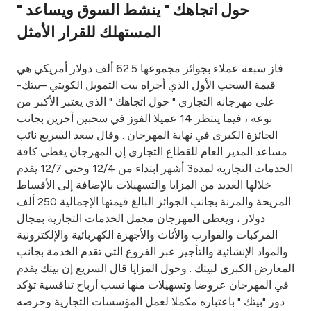
" حول اتجاهك " ينشط السوق ويساعد
Ways to bank
المستهلك للقرار الأمثل
Tools & Services
فاز سبعة عملاء بجوائز مجموعها 62.5 ألف دولار أمريكي هي
قيمة السحب الأول الذي أجراه بيت التمويل الكويتي –بيتك-
على مهرجانه التجاري " حول اتجاهك " الذي يعتبر الأكبر من
After Sales Services
نوعه ، فيما ينتظر 14 عميلا الفوز في سحبين آخرين بجانب
الجائزة الكبرى في نهاية المهرجان . وقال سعد السريع نائب
مساعد المدير العام للقطاع التجاري إن المهرجان يغطى كافة
Contact us
الخدمات التجارية لمدة3 أشهر ابتداء من 12/4 وحتى 12/7 يقدم
خلالها العديد من المزايا والتسهيلات بالإضافة إلى الأقساط
Branch & ATM locator
المريحة والمرنة بجانب الجوائز البالغ قيمتها الإجمالية 250 ألف
دولار ، ويغطى المهرجان مجمل الخدمات التجارية بمجال
Germany
المركبات والقوارب والأثاث والأجهزة الكهربائية والإلكترونية
والمواد الإنشائية والتأجير عبر الفروع التي تقدم الخدمة بجانب
المعارض الكبرى لبيتك . وحول المزايا قال السريع إن بيتك يقدم
Malaysia
في المهرجان عروضا وتسهيلات منها نسب أرباح تنافسية تؤكد
دور "بيتك " باعتباره مكملا لعمل المؤسسات التجارية وحرصه