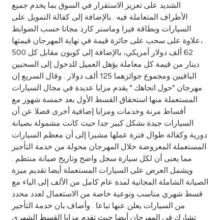
Turkey
الشديد على تعزيز الاستقرار في السوق بما يخدم جميع
الأطراف المتعاملة فيه . بالإضافة إلى كفالة التمويل على
Egypt
السيارات وبطاقة فيزا وماستر كارد مجانا حسب الضوابط
،علاوة على سحب على جائزة قيمة في نهاية المهرجان قيمتها
62 ألف دولار أمريكي، بالإضافة إلى كوبون مقابل كل 500
UK
دينار من قيمة كل معاملة يؤهل العميل للدخول إلى السحبين
الباقيين ومجموع جوائزهما 125 ألف دولار . وقال السريع إن
Kingdom of Bahrain
مهرجان "حول اتجاهك " يقدم مزايا عديدة في مجال السيارات
المستعملة منها استحقاق القسط الأول بعد خمسة شهور مع
أقساط مرنة وخدمات ومزايا إضافية أخرى فضلا عن أن
السيارات جيدة بشكل كبير جدا حيث كانت مشمولة بصيانة
دورية وكفالة طوال فترة عملها مشيرا إلى أن معظم السيارات
المستعملة المعروضة خلال المهرجان محولة من خدمة التأجير
مما يعنى أن لكل سيارة سجل واضح وتاريخ صيانة منتظم .
ويشمل العرض على السيارات المستعملة أيضا تقديم ميزة
الصيانة الشاملة المجانية لمدة عام كامل من الألف إلى الياء مع
قسط شهري مناسب ونوعية خاصة من الاستعمال لعدد محدد
من السيارات يعلن عنها تباعا . وأضاف بان خدمة التأجير
تشارك في المهرجان أيضا حيث تقدم مزايا القسط الشهري