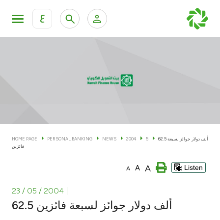
ع
Personal Banking
Private Banking & Wealth Man
KFH Online Personal Banking Services
KFH Online Corporate Banking Services
Accounts
KFH Online Trade Service
Cards
62.5 ألف دولار جوائز لسبعة
5
2004
NEWS
PERSONAL BANKING
HOME PAGE
فائزين
Banking Tiers
A
A
Listen
A
Financing
23 / 05 / 2004
|
62.5 ألف دولار جوائز لسبعة فائزين
Investment