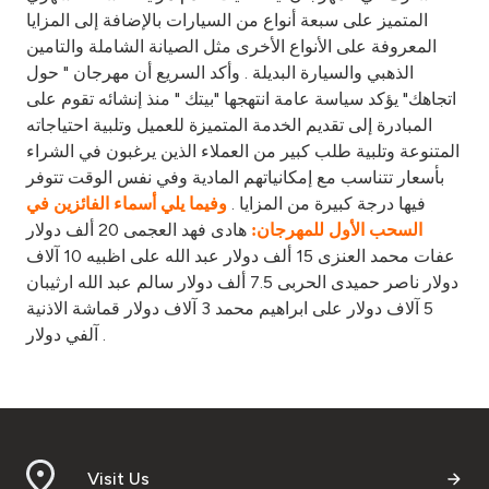
المتميز على سبعة أنواع من السيارات بالإضافة إلى المزايا
المعروفة على الأنواع الأخرى مثل الصيانة الشاملة والتامين
الذهبي والسيارة البديلة . وأكد السريع أن مهرجان " حول
اتجاهك" يؤكد سياسة عامة انتهجها "بيتك " منذ إنشائه تقوم على
المبادرة إلى تقديم الخدمة المتميزة للعميل وتلبية احتياجاته
المتنوعة وتلبية طلب كبير من العملاء الذين يرغبون في الشراء
بأسعار تتناسب مع إمكانياتهم المادية وفي نفس الوقت تتوفر
فيها درجة كبيرة من المزايا .
وفيما يلي أسماء الفائزين في
هادى فهد العجمى 20 ألف دولار
السحب الأول للمهرجان:
عفات محمد العنزى 15 ألف دولار عبد الله على اظبيه 10 آلاف
دولار ناصر حميدى الحربى 7.5 ألف دولار سالم عبد الله ارثيبان
5 آلاف دولار على ابراهيم محمد 3 آلاف دولار قماشة الاذنية
آلفي دولار .
Visit Us