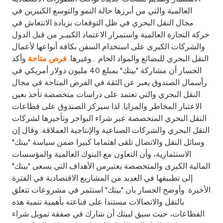
Turkey
العالمية والتي من أبرزها حالة النمو والتوسع الكبيرين في
مجال النقل البحري في ظل التوقعات بزيادة الانتعاش في
Egypt
حركة التجارة العالمية واستمرار الاعتماد الكبيـر من قبل الدول
والشركات الكبرى على استخدام السفن بكافة أنواعها لأعمال
UK
النقل البحري للبضائع والمواد الخام ...وغيرها.
وأكد
فرص متاحة
الجسار أن مشاركة "بيتك" بمبلغ 40 مليون دولار أمريكي في
رأسمال الصندوق يعبر عن الثقة في الفرص المتاحة في مجال
Kingdom of Bahrain
النقل البحري والتي تعتمد على دراسات متخصصة تأخذ بعين
الاعتبار المخاطر والمزايا. لذا سيركز الصندوق على قطاعات
النقل البحري المتخصصة عبر شراء البواخر وتأجيرها لشركات
النقل البحري والشركات الصناعية والإنتاجية العملاقة. وقال إن
وسائل النقل والاتصال تلقى اهتماما كبيرا ضمن سياسة "بيتك"
الاستثمارية، وأن التعاون مع البنوك العالمية والمؤسسات
المالية الكبرى والمتخصصة يعتبرمن الأهداف التي يسعى "بيتك"
إلى تطبيقها في العديد من المشاريع الاقتصادية في الفترة
الأخيرة. وأوضح الجسار بان "بيتك" استثمر في مشروعات تتعلق
بالنقل والاتصالات مستندا على قناعته بأهمية تنمية هذه
القطاعات، حيث سبق لبيتك أن شارك في صفقة تمويل شراء