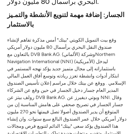
البحري برأسمال 80 مليون دولار.
Ways to bank
الجسار: إضافة مهمة لتنويع الأنشطة والتمـيز
بالاستثمار
Tools & Services
وقع بيت التمويل الكويتي "بيتك" أمس مذكرة تفاهم لإنشاء
After Sales Services
صندوق النقل البحري برأسمال 80 مليون دولار أمريكي
بالتعاون مع DVB Bank AG. (الألماني) وشركةNorthern
Navigation International (NNI) (الأمريكية) ليدخل
باستثماراته إلى مجال متميز جديد يؤكد نهجه المستمر في
Contact us
ابتكار أدوات وانشطة تعزز ريادته وتوسع آفاق العمل المالي
الإسلامي . ووقع عن بيتك خلال مراسم إعلان تأسيس الصندوق
Branch & ATM locator
المدير العام جسار دخيل الجسار في حين وقع عن الشركاء
رولف بيتز عن DVB Bank AG. وبوتي ديفيرز عن NNI. وقال
Germany
جسار الجسار في تصريح صحفي على هامش المناسبة إن من
المتوقع أن يدير الصندوق أصولا تصل قيمتها نحو 270 مليون
Malaysia
دولار أمريكي خلال عمر الصندوق البالغ سبع سنوات. وان إنشاء
هذا الصندوق يؤكد سعى "بيتك" الدائم لتنويع فرص ومجالات
الاستثمار وتقديم منتجات جديدة تواكب التطورات الاقتصادية