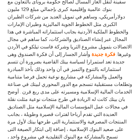
سفينة لنقل الغاز المسال لصالح حكومة بروناى بالتعاون مع
بنوك عالمية وإقليمية كبرى بإجمالي مبلغ 129 مليون
دولارأمريكي، وساهم في تمويل العديد من شركات الطيران
الكبرى مثل الخطوط الجوية الماليزية وطيران الإمارات
والخطوط الملكية الأردنية بجانب استثماراته المباشرة في هذا
المجال عبر إنشاء الصناديق والشركات، كما ساهم في مجال
الاتصالات بتمويل مشروع الثريا وشركة فاست تيلكو في الأردن
وغيرها.
وأشار الجسار إلى أن فكرة الصندوق وهى
فكرة جديدة
جديدة تعد استمرارا لسياسة بيتك القاضية بضرورة أن تتسم
استثماراته بالتنوع والتميز في آن واحد وذلك بأخذ المبادرة
والعمل والمشاركة في مشاريع نوعية تحمل فرصا متنامية
وتطلعات مستقبلية تنسجم مع الدور المحوري لبيتك في صناعة
الخدمات المالية الإسلامية ومسيرته على مدى ربع قرن . أوضح
بان بيتك كانت له الريادة في طرح منتجات نوعية مثلت نقلة
في مجالات عمل المؤسسات المالية الإسلامية مثل الصناديق
العديدة التي تقدم أرباحا لفترات قصيرة وطويلة ، بجانب
المنتجات المصرفية والاستثمارية التى طرحها بيتك لأول مرة
على صعيد البنوك الإسلامية ، إضافة إلى ابتكار الصيغة التى
تسمح بالمشاركة مع البنوك التقليدية في مشروع واحد ،