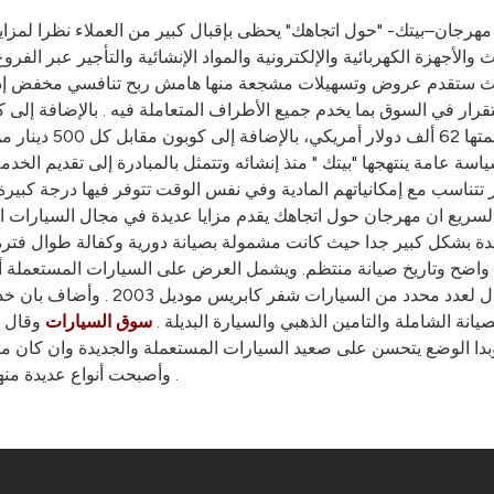
مهرجان–بيتك- "حول اتجاهك" يحظى بإقبال كبير من العملاء نظرا لمزايا
ل حيث ستقدم عروض وتسهيلات مشجعة منها هامش ربح تنافسي مخفض إذ 
ار في السوق بما يخدم جميع الأطراف المتعاملة فيه . بالإضافة إلى 
الضوابط ،علاوة على 
ة عامة ينتهجها "بيتك " منذ إنشائه وتتمثل بالمبادرة إلى تقديم الخدمة
تناسب مع إمكانياتهم المادية وفي نفس الوقت تتوفر فيها درجة كبيرة م
لسريع ان مهرجان حول اتجاهك يقدم مزايا عديدة في مجال السيارات 
دة بشكل كبير جدا حيث كانت مشمولة بصيانة دورية وكفالة طوال فترة
اضح وتاريخ صيانة منتظم. ويشمل العرض على السيارات المستعملة أيضا
إلى الياء مع قسط شهري مناسب ونوعية
يانة الشاملة والتامين الذهبي والسيارة البديلة .
وقال ا
سوق السيارات
 الوضع يتحسن على صعيد السيارات المستعملة والجديدة وان كان مازا
وأصبحت أنواع عديدة منها تجمع بين مميزات السيارات الصالون والدفع الرباعي في ان واحد .