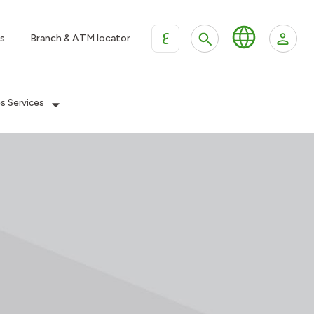
ع
s
Branch & ATM locator
es Services