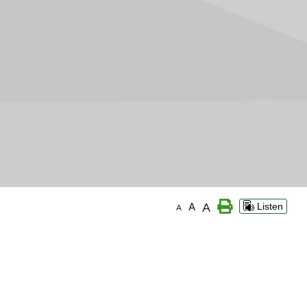
A
A
Listen
A