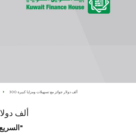
300 ألف دولار جوائز مع تسهيلات ومزايا كبيرة
300 ألف د
السريع: إقبال كبير على مهرجان بيتك "حول اتجاهك"