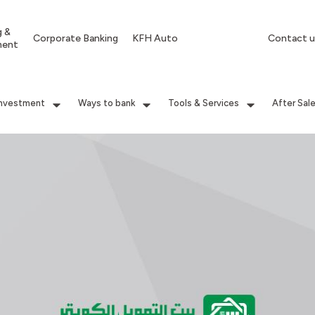
g &
Corporate Banking
KFH Auto
Contact u
ment
Investment
Ways to bank
Tools & Services
After Sal