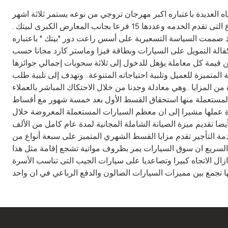
ه العديدة باعتباره اكبر مهرجان تروجي من نوعه يستمر ثلاثة اشهر
ويغطى مجمل الخدمات التجارية بمجال المركبات والقوارب والأثاث والأجهزة الكهربائية والإلكترونية والمواد الإنشائية والتأجير عبر الفروع التى تقدم الخدمه وعددها 15 فرعا بجانب المعارض الكبرى لبيتك .
صممت السياسة التسعيرية على أسس راعت دور "بيتك " باعتباره
كفالة التمويل على السيارات وبطاقة فيزا وماستر كارد مجانا حسب
سحب على جائزة قيمة في نهاية المهرجان قيمتها 62 ألف دولار أمريكي، بالإضافة إلى كوبون مقابل كل 500 دينار من قيمة كل معاملة يؤهل للدخول إلى ثلاثة سحوبات إجمالي جوائزها
 المتميزة للعميل وتلبية احتياجاته المتنوعة.. وتهدف إلى تلبية طلب
ن المزايا ..وهي معادلة وجدنا من خلال الاحتكاك المباشر بالعملاء
المستعملة منها استحقاق القسط الأول بعد خمسة شهور مع أقساط
 عملها مشيرا إلى ان معظم السيارات المستعملة المعروضة خلال
 تقديم ميزة الصيانة الشاملة المجانية لمدة عام كامل من الألف
 خاصة من الاستعمال لعدد محدد من السيارات شفر كابريس موديل 2003 . وأضاف بان خدمة التأجير تقدم مزايا القسط الشهري المتميز على سبعة أنواع من
لسريع ان سوق السيارات يمر بظروف مواتية تشجع إقامة مثل هذا
ل الاتجاه كبيرا وتصاعديا على سيارات الجيب التى تناسب الأسرة