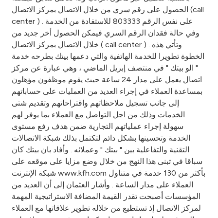
Turkey
الحصول على رقم سري من خلال الاتصال بمركز الاتصال (call
center ) على نفس الرقم 803333 للاستفادة من الخدمة .
Egypt
وفي حالة فقدان الرقم السري فيمكن الحصول أخر جديد من
خلال الاتصال بمركز الاتصال ( call center ) . وتأتي هذه
UK
الخطوة تطويرا للخدمة الهاتفية والتي دعمها بيتك بطرحه خدمة
" الو بيتك " في منتصف إبريل الماضي ، وهي عبارة عن مركز
اتصال يعمل على مدار 24 ساعة حيث يقوم موظفون مؤهلون
Kingdom of Bahrain
بمساعدة العملاء في إجراء العديد من العمليات على حساباتهم
إلى جانب تسجيل ملاحظاتهم واقتراحاتهم وتقديم شتى
الخدمات وذلك من اجل التواصل مع العملاء بما يوفر لهم
سهولة إجراء عملياتهم التجارية ضمن هدف رفع مستوى
الخدمة وتحسينها بشكل دائم لتكتمل بذلك شبكة الاتصالات
التقنية والتفاعلية بين " بيتك " وعملائه . وأفاد بان بيتك كان
سباقا في تبنى هذا النهج من خلال وضع مزايا على موقعه على
شبكة الإنترنت www.kfh.com بأكثر من 130 خدمة في متناول
العملاء على مدار الساعة . وأشار العثمان إلى أن العديد من
المؤسسات أصبحت تقدر القيمة المضافة الاستراتيجية المهمة
لمركز الاتصال إذ تستطيع من خلاله تطوير علاقاتها مع العملاء