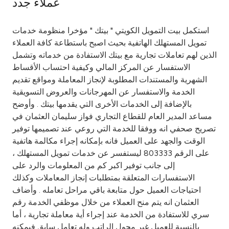
عملاء جدد
Ways to bank
استكمل بيت التمويل الكويتي " بيتك " مؤخرا منظومة خدمات
تمويل المستهلك الهاتفية بحيث اصبح باستطاعة كافة العملاء
Tools & Services
الذين لهم تعاملات تجارية مع بيتك الاستفادة من خدماته وتشمل
الاستفسار عن المركز المالي وكيفية احتساب الأقساط
After Sales Services
الشهرية والمستندات المطلوبة لإنجاز المعاملة ومواقع تقديم
الخدمة والاستفسار عن المهرجانات والعروض التسويقية
بالإضافة إلى الخدمات الأخرى التي يقدمها بيتك . وأوضح
مساعد المدير العام للقطاع التجاري فواز سليمان العثمان في
Contact us
تصريح صحفي انه ووفقا للخدمة التي روعي عند تصميمها توفير
الوقت والجهد على العميل فانه بإمكانه إجراء مكالمة هاتفية
Branch & ATM locator
على الرقم 803333 ليستفسر عن خدمات تمويل المستهلك ،
إلى جانب توفير اكبر كم من المعلومات والرد على
Germany
الاستفسارات المتعلقة بمتطلبات إنجاز المعاملات وكذلك
احتياجات العميل حول متابعة باقي مراحل تعامله . وأضاف
Malaysia
العثمان انه يتم منح العملاء من خلال موظفي الخدمة رقم
سري للاستفادة من الخدمة عند إجراء أية معاملة تجارية ، أما
بالنسبة للعميل غير محول الراتب وله تعامل سابق فيمكنه