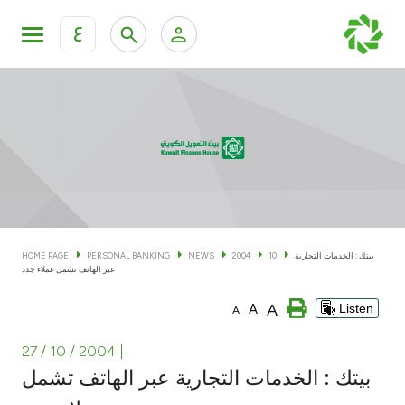
ع
Personal Banking
Private Banking & Wealth Man
KFH Online Personal Banking Services
KFH Online Corporate Banking Services
Accounts
KFH Online Trade Service
Cards
بيتك : الخدمات التجارية
10
2004
NEWS
PERSONAL BANKING
HOME PAGE
عبر الهاتف تشمل عملاء جدد
Banking Tiers
A
A
Listen
A
Financing
27 / 10 / 2004
|
بيتك : الخدمات التجارية عبر الهاتف تشمل
Investment