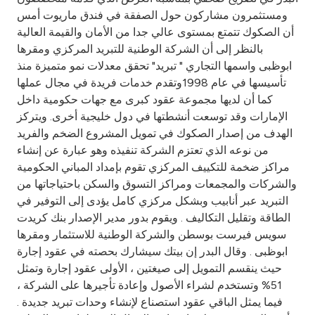
Turkey
ومستثمرون مشاركون حول الصفقة في فندق ماريوت أمس
أن الصكوك تتمتع بمستوى عالي جدا من الأمان والقيمة العالية
Egypt
بالنظر إلى أن الشركة الوطنية للتبريد المركزي ومقرها
ابوظبى واسمها التجاري " تبريد" تحقق معدلات نمو متميزة منذ
UK
تأسيسها في عام 1998وتقدم خدمات فريدة في مجال عملها
كما أن لديها مجموعة عقود كبرى مع جهات حكومية داخل
الإمارات وقد توسعت أنشطتها في دول خليجية أخرى. ويتركز
Kingdom of Bahrain
الهدف من إصدار الصكوك في تمويل المشروع الضخم والفريد
من نوعه الذي تعتزم الشركة تنفيذه وهو عبارة عن إنشاء
مراكز ضخمة للتكييف المركزي تقوم بإمداد المباني الحكومية
والشركات والمجمعات ومراكز التسوق والسكن باحتياجاتها من
التبريد عبر أنابيب وبشكل مركزي كامل يؤدى إلى التوفير في
الطاقة وتقليل التكاليف . ويقوم بدور مدير الإصدار بنك كريدت
سويس فيرست بوسطن والشركة الوطنية للاستثمار ومقرها
ابوظبى . وقال البدر إن بيتك سيشارك بحصته في عقود إجارة
حيث ينقسم التمويل إلى صيغتين ، الأولى عقود إجارة وتمثل
51% وتستخدم لشراء الأصول وإعادة تأجيرها على الشركة ،
فيما يمثل الباقي عقود استصناع لإنشاء وحدات تبريد جديدة .