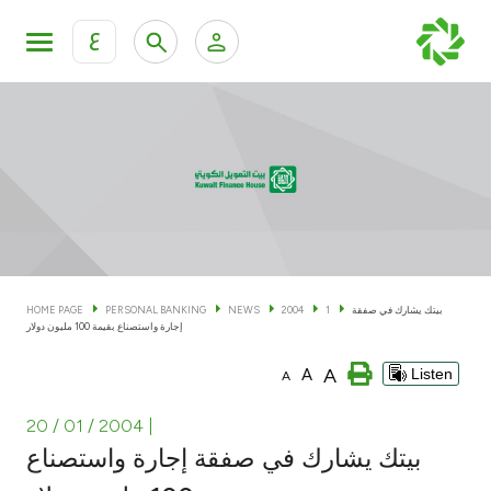
ع
Personal Banking
Private Banking & Wealth Man
KFH Online Personal Banking Services
KFH Online Corporate Banking Services
Accounts
KFH Online Trade Service
Cards
بيتك يشارك في صفقة
1
2004
NEWS
PERSONAL BANKING
HOME PAGE
إجارة واستصناع بقيمة 100 مليون دولار
Banking Tiers
A
A
Listen
A
Financing
20 / 01 / 2004
|
بيتك يشارك في صفقة إجارة واستصناع
Investment