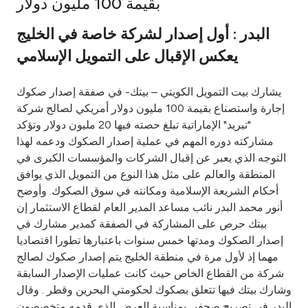
بقيمة 100 مليون دولار
Ways to bank
البدر : أول إصدار لشركة خاصة في الخليج
يعكس الإقبال على التمويل الإسلامي
Tools & Services
يشارك بيت التمويل الكويتي – بيتك- في صفقة إصدار صكوك
After Sales Services
إجارة واستصناع بقيمة 100 مليون دولار أمريكي لصالح شركة
"تبريد" الإماراتية تبلغ حصته فيها 20 مليون دولار وتؤكد
مشاركته دوره المهم في عملية إصدار الصكوك ودعمه لهذا
التوجه الذي يعبر عن إقبال الشركات والمؤسسات الكبرى في
Contact us
المنطقة والعالم على مثل هذا النوع من التمويل الذي يوافق
أحكام الشريعة الإسلامية ومكانته في سوق الصكوك. وأوضح
Branch & ATM locator
أنور محمد البدر نائب مساعد المدير العام لقطاع الاستثمار إن
بيتك حرص على المشاركة في الصفقة كمدير مشارك في
Germany
إصدار الصكوك ومدتها خمس سنوات باعتبارها تطورا اقتصاديا
مهما إذ لأول مرة في منطقة الخليج يتم إصدار صكوك لصالح
Malaysia
شركة من القطاع الخاص حيث كانت عمليات الإصدار السابقة
وشارك بيتك فيها تتعلق بصكوك لحكومتي البحرين وقطر . وقال
البدر في تصريح صحفي بمناسبة العرض الذي قدمه متخصصون