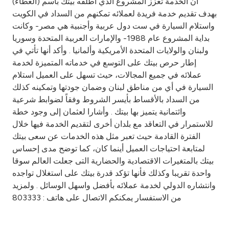
Turkey
أن الخدمة تعزز المشروع الذي أطلقه بيتك باسم (العطاء)
بهدف تقديم خدمة فريدة لعملائه تمكنهم من السداد في الكويت
واستلام السيارة في ست دول عربية وأجنبية هي مصر- وكانت
Egypt
بداية المشروع عام 1988- والإمارات العربية المتحدة وسوريا
ولبنان والولايات المتحدة الأمريكية وألمانيا . وأكد أنها تأتي في
UK
إطار حرص بيتك على التوسع في خدماته المتميزة لخدمة
عملائه في جميع المجالات، حيث تسهل على العميل استلام
السيارة في أي من مناطق لبنان وضمان جودتها وتمكينه كذلك
Kingdom of Bahrain
من السداد بالأقساط بأيسر الشروط وفقاً لضوابط شرعية
وائتمانية يتميز بها بيتك . وأشارا لعثمان إلى وجود خطة
للاستمرار في التعاقد مع بلدان أخرى لتقديم الخدمة فيها خلال
الفترة القادمة حيث تعبر مثل هذه الخدمات عن سعى بيتك
لمتابعة احتياجات العميل أينما كان، كما توضح مدى إحساس
بيتك بالمتغيرات الاقتصادية والحضارية التى جعلت العالم سوقا
واحدة تقريبا وكذلك فأنها تؤكد قدرة بيتك على استغلال تواجده
وانتشاره الدولي لخدمة عملائه بأفضل واسهل الوسائل . ولمزيد
من الاستفسار يمكنكم الاتصال على هاتف : 803333