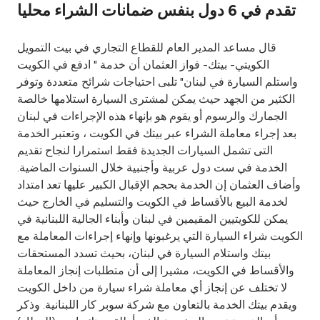
تقدم في 6 دول بنفس ضمانات الشراء محليا
Ways to bank
قال مساعد المدير العام للقطاع التجاري في بيت التمويل
Tools & Services
الكويتي- بيتك- فواز العثمان أن خدمة " ادفع في الكويت
واستلم السيارة في لبنان" تلبى احتياجات شرائح متعددة وتوفر
الكثير من الجهد حيث يمكن لمشترى السيارة استلامها خالصة
After Sales Services
الجمارك والرسوم أو يقوم هو بإنهاء هذه الإجراءات في لبنان
بعد إجراء معاملة الشراء عبر بيتك في الكويت ، وتعتبر الخدمة
التى تشمل السيارات الجديدة فقط استمرارا لنجاح تقديم
Contact us
الخدمة في ست دول عربية وأجنبية خلال السنوات الماضية.
وأضاف العثمان إن الخدمة بحجم الإقبال الكبير عليها تعد امتداد
Branch & ATM locator
لخدمة البيع بالأقساط في الكويت والتسليم في الخارج حيث
يمكن للكويتيين المقيمين في لبنان وأبناء الجالية اللبنانية في
الكويت شراء السيارة التي يرغبونها وإنهاء إجراءات المعاملة مع
Germany
بيتك واستلام السيارة في لبنان، بحيث تسدد المستحقات
والأقساط في الكويت، مشيرا إلى أن متطلبات إنجاز المعاملة
Malaysia
لا تختلف عن إنجاز أي معاملة شراء سيارة من داخل الكويت
ويقدم بيتك الخدمة بالتعاون مع شركة سوبر كار اللبنانية. وذكر