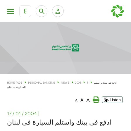
ع
Personal Banking
Private Banking & Wealth Man
KFH Online Personal Banking Services
KFH Online Corporate Banking Services
Accounts
KFH Online Trade Service
Cards
ادفع في بيتك واستلم
1
2004
NEWS
PERSONAL BANKING
HOME PAGE
السيارة في لبنان
Banking Tiers
A
A
Listen
A
Financing
17 / 01 / 2004
|
ادفع في بيتك واستلم السيارة في لبنان
Investment