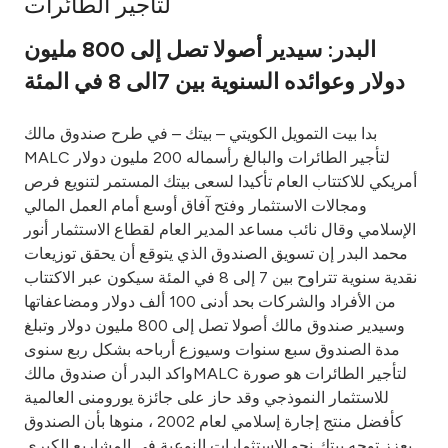
لتأجير الطائرات
Ways to bank
البدر: سيدير أصولا تصل إلى 800 مليون
دولار وعوائده السنوية بين 7الى 8 في المئة
Tools & Services
بدا بيت التمويل الكويتي – بيتك – في طرح صندوق مالك
After Sales Services
MALC لتأجير الطائرات والبالغ رأسماله 200 مليون دولار
أمريكي للاكتتاب العام تأكيدا لسعى بيتك المستمر لتنويع فرص
ومجالات الاستثمار وفتح آفاق أوسع أمام العمل المالي
الإسلامي وقال نائب مساعد المدير العام لقطاع الاستثمار أنور
Contact us
محمد البدر إن تسويق الصندوق الذي يتوقع أن يحقق توزيعات
نقدية سنوية تتراوح بين 7 إلى 8 في المئة سيكون عبر الاكتتاب
Branch & ATM locator
من الأفراد والشركات بحد أدنى 100 ألف دولار ومضاعفاتها
وسيدير صندوق مالك أصولا تصل إلى 800 مليون دولار وتبلغ
Germany
مدة الصندوق سبع سنوات وسيوزع أرباحه بشكل ربع سنوى
واكد البدر أن صندوق مالكMALC لتأجير الطائرات هو صورة
Malaysia
للاستثمار النموذجي وقد حاز على جائزة يورومنى العالمية
كأفضل منتج إجارة إسلامي لعام 2002 ، منوها بأن الصندوق
يعزز توجه بيتك نحو الاستثمارات النوعية في المشاريع الكبرى