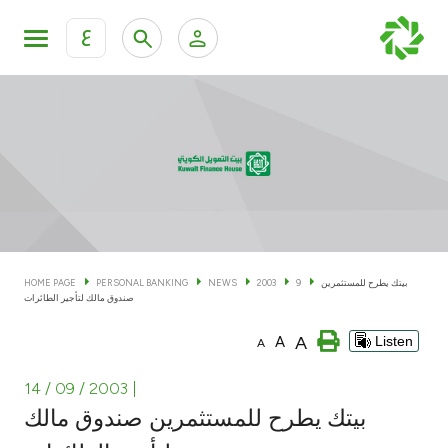
ع
Personal Banking
Private Banking & Wealth Man
KFH Online Personal Banking Services
KFH Online Corporate Banking Services
Accounts
KFH Online Trade Service
Cards
بيتك يطرح للمستثمرين
9
2003
NEWS
PERSONAL BANKING
HOME PAGE
صندوق مالك لتأجير الطائرات
Banking Tiers
A
A
Listen
A
Financing
14 / 09 / 2003
|
بيتك يطرح للمستثمرين صندوق مالك
Investment