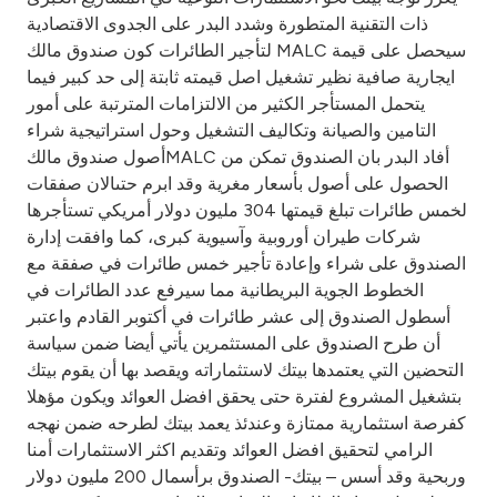
Turkey
ذات التقنية المتطورة وشدد البدر على الجدوى الاقتصادية
لتأجير الطائرات كون صندوق مالك MALC سيحصل على قيمة
Egypt
ايجارية صافية نظير تشغيل اصل قيمته ثابتة إلى حد كبير فيما
يتحمل المستأجر الكثير من الالتزامات المترتبة على أمور
UK
التامين والصيانة وتكاليف التشغيل وحول استراتيجية شراء
أصول صندوق مالكMALC أفاد البدر بان الصندوق تمكن من
الحصول على أصول بأسعار مغرية وقد ابرم حتىالان صفقات
Kingdom of Bahrain
لخمس طائرات تبلغ قيمتها 304 مليون دولار أمريكي تستأجرها
شركات طيران أوروبية وآسيوية كبرى، كما وافقت إدارة
الصندوق على شراء وإعادة تأجير خمس طائرات في صفقة مع
الخطوط الجوية البريطانية مما سيرفع عدد الطائرات في
أسطول الصندوق إلى عشر طائرات في أكتوبر القادم واعتبر
أن طرح الصندوق على المستثمرين يأتي أيضا ضمن سياسة
التحضين التي يعتمدها بيتك لاستثماراته ويقصد بها أن يقوم بيتك
بتشغيل المشروع لفترة حتى يحقق افضل العوائد ويكون مؤهلا
كفرصة استثمارية ممتازة وعندئذ يعمد بيتك لطرحه ضمن نهجه
الرامي لتحقيق افضل العوائد وتقديم اكثر الاستثمارات أمنا
وربحية وقد أسس – بيتك- الصندوق برأسمال 200 مليون دولار