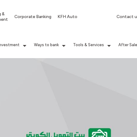
g &
Corporate Banking
KFH Auto
Contact u
ment
Investment
Ways to bank
Tools & Services
After Sal