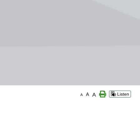
A
A
Listen
A