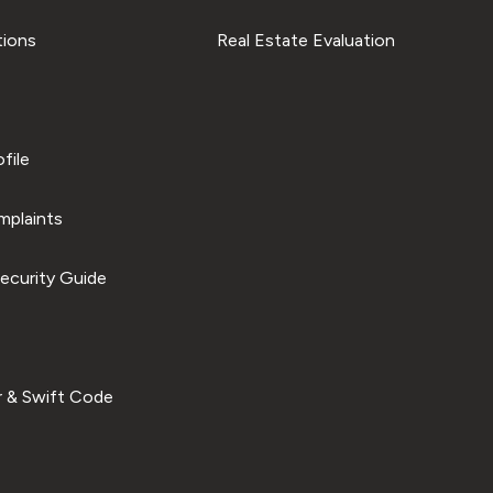
tions
Real Estate Evaluation
file
plaints
ecurity Guide
 & Swift Code