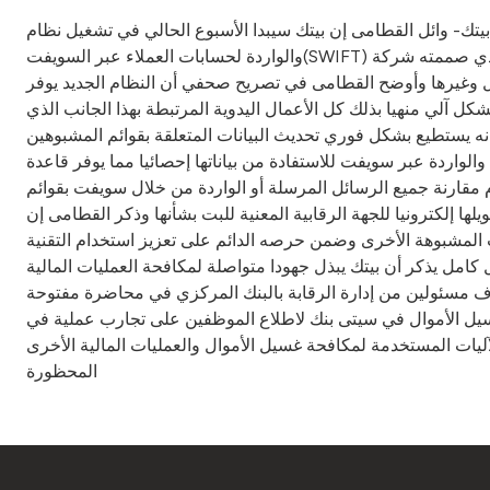
ا الأسبوع الحالي في تشغيل نظام SIDE -OFAC سايد اوفاك للرقابة على التحويلات المالية الصادرة
والواردة لحسابات العملاء عبر السويفت(SWIFT) ليكون بذلك أول بنك في الخليج يطبق هذا النظام الذي صممته شركة SIDE المملوكة جزئيا من شركة SWIFTويضمن النظام بالدرجة الأولى عدم تنفيذ
ال وغيرها وأوضح القطامى في تصريح صحفي أن النظام الجديد يوفر
كل آلي منهيا بذلك كل الأعمال اليدوية المرتبطة بهذا الجانب الذي
انه يستطيع بشكل فوري تحديث البيانات المتعلقة بقوائم المشبوهين
الواردة عبر سويفت للاستفادة من بياناتها إحصائيا مما يوفر قاعدة
رنة جميع الرسائل المرسلة أو الواردة من خلال سويفت بقوائم OFAC
ا إلكترونيا للجهة الرقابية المعنية للبت بشأنها وذكر القطامى إن
يات المشبوهة الأخرى وضمن حرصه الدائم على تعزيز استخدام التقنية
 كامل يذكر أن بيتك يبذل جهودا متواصلة لمكافحة العمليات المالية
تضاف مسئولين من إدارة الرقابة بالبنك المركزي في محاضرة مفتوحة
سيل الأموال في سيتى بنك لاطلاع الموظفين على تجارب عملية في
ليات المستخدمة لمكافحة غسيل الأموال والعمليات المالية الأخرى
المحظورة