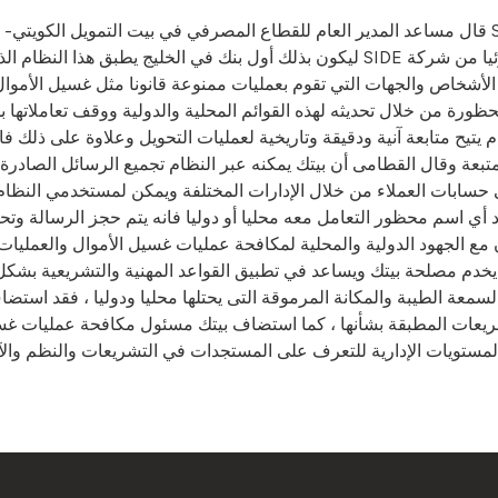
قال مساعد المدير العام للقطاع المصرفي في بيت التمويل الكويتي- بيتك- وائل القطامى إن بيتك سيبد
 الأشخاص والجهات التي تقوم بعمليات ممنوعة قانونا مثل غسيل الأمو
ظورة من خلال تحديثه لهذه القوائم المحلية والدولية ووقف تعاملاتها بش
تيح متابعة آنية ودقيقة وتاريخية لعمليات التحويل وعلاوة على ذلك ف
بعة وقال القطامى أن بيتك يمكنه عبر النظام تجميع الرسائل الصادرة و
حسابات العملاء من خلال الإدارات المختلفة ويمكن لمستخدمي النظام مقا
 اسم محظور التعامل معه محليا أو دوليا فانه يتم حجز الرسالة وتحويله
اون مع الجهود الدولية والمحلية لمكافحة عمليات غسيل الأموال والعمل
ما يخدم مصلحة بيتك ويساعد في تطبيق القواعد المهنية والتشريعية بشكل
السمعة الطيبة والمكانة المرموقة التى يحتلها محليا ودوليا ، فقد اس
شريعات المطبقة بشأنها ، كما استضاف بيتك مسئول مكافحة عمليات غ
المستويات الإدارية للتعرف على المستجدات في التشريعات والنظم والآ