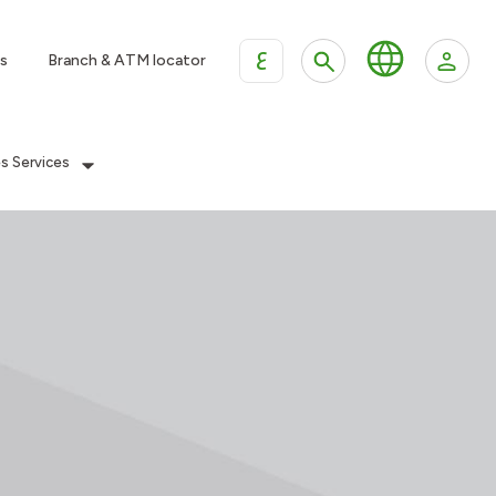
ع
s
Branch & ATM locator
es Services