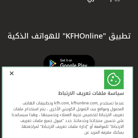
تطبيق "KFHOnline" للهواتف الذكية
سياسة ملفات تعريف الارتباط
عندما تستخدم ,kfh.com, kfhonline.com وتطبيقات الهاتف
المحمول ومواقع بيت التمويل الكويتي الأخرى ، يتم استخدام ملفات
تعريف الارتباط لتخصيص تجربة العملاء وتحسينها ، وهذا سيساعدنا
على تحسين منتجاتنا وخدماتنا. حدد "قبول جميع ملفات تعريف
الارتباط" للموافقة أو "إدارة ملفات تعريف الارتباط" لمراجعتها.
يمكنك معرفة المزيد عن