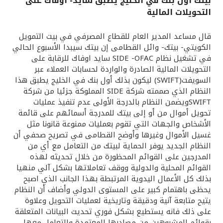
بيتك أول بنك في الخليج يطبق سايد- أوفاك على
التحويلات المالية
القنوات المصرفية
قال مساعد المدير العام للقطاع المصرفي في بيت التمويل
أدوات وخدمات
الكويتي- بيتك- وائل القطامى إن بيتك سيبدا الأسبوع الحالي
في تشغيل نظام SIDE -OFAC سايد اوفاك للرقابة على
التحويلات المالية الصادرة والواردة لحسابات العملاء عبر
خدمات ما بعد البيع
السويفت(SWIFT) ليكون بذلك أول بنك في الخليج يطبق هذا
النظام الذي صممته شركة SIDE المملوكة جزئيا من شركة
SWIFTويضمن النظام بالدرجة الأولى عدم تنفيذ عمليات
تحويل أموال من أو إلى بيتك للمدرجة أسمائهم على قائمة
اتصل بنا
الأشخاص والجهات التي تقوم بعمليات ممنوعة قانونا مثل
غسيل الأموال وغيرها وأوضح القطامى في تصريح صحفي أن
مواقع الفروع وأجهزة الصرف الآلي
النظام الجديد يوفر الحماية لبيتك من التعامل مع أي من
المدرجين على القوائم المحظورة من خلال تحديثه لهذه
ألمانيا
القوائم المحلية والدولية ووقف تعاملاتها بشكل آلي منهيا
بذلك كل الأعمال اليدوية المرتبطة بهذا الجانب الذي اصبح
يحظى باهتمام كبير على المستوى الدولي وأضاف أن النظام
ماليزيا
يتيح متابعة آنية ودقيقة وتاريخية لعمليات التحويل وعلاوة
على ذلك فانه يستطيع بشكل فوري تحديث البيانات المتعلقة
بقوائم المشبوهين من مصادرها المعتمدة والتعامل معها