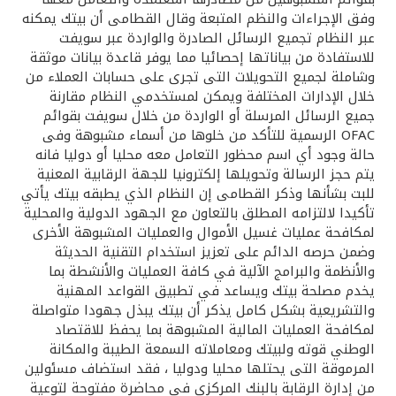
تركيا
وفق الإجراءات والنظم المتبعة وقال القطامى أن بيتك يمكنه
عبر النظام تجميع الرسائل الصادرة والواردة عبر سويفت
مصر
للاستفادة من بياناتها إحصائيا مما يوفر قاعدة بيانات موثقة
وشاملة لجميع التحويلات التى تجرى على حسابات العملاء من
خلال الإدارات المختلفة ويمكن لمستخدمي النظام مقارنة
المملكة المتحدة
جميع الرسائل المرسلة أو الواردة من خلال سويفت بقوائم
OFAC الرسمية للتأكد من خلوها من أسماء مشبوهة وفى
مملكة البحرين
حالة وجود أي اسم محظور التعامل معه محليا أو دوليا فانه
يتم حجز الرسالة وتحويلها إلكترونيا للجهة الرقابية المعنية
للبت بشأنها وذكر القطامى إن النظام الذي يطبقه بيتك يأتي
تأكيدا لالتزامه المطلق بالتعاون مع الجهود الدولية والمحلية
لمكافحة عمليات غسيل الأموال والعمليات المشبوهة الأخرى
وضمن حرصه الدائم على تعزيز استخدام التقنية الحديثة
والأنظمة والبرامج الآلية في كافة العمليات والأنشطة بما
يخدم مصلحة بيتك ويساعد في تطبيق القواعد المهنية
والتشريعية بشكل كامل يذكر أن بيتك يبذل جهودا متواصلة
لمكافحة العمليات المالية المشبوهة بما يحفظ للاقتصاد
الوطني قوته ولبيتك ومعاملاته السمعة الطيبة والمكانة
المرموقة التى يحتلها محليا ودوليا ، فقد استضاف مسئولين
من إدارة الرقابة بالبنك المركزي في محاضرة مفتوحة لتوعية