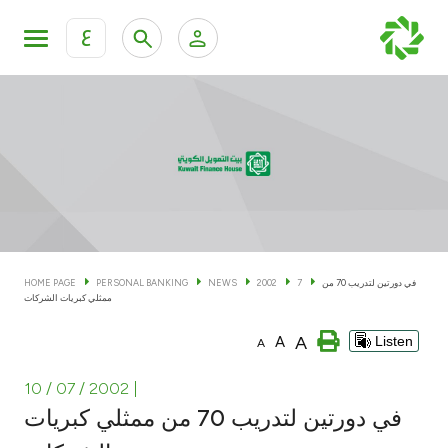
ع
Personal Banking
Private Banking & Wealth Man
KFH Online Personal Banking Services
KFH Online Corporate Banking Services
Accounts
KFH Online Trade Service
Cards
في دورتين لتدريب 70 من
7
2002
NEWS
PERSONAL BANKING
HOME PAGE
ممثلي كبريات الشركات
Banking Tiers
A
A
Listen
A
Financing
10 / 07 / 2002
|
في دورتين لتدريب 70 من ممثلي كبريات
Investment