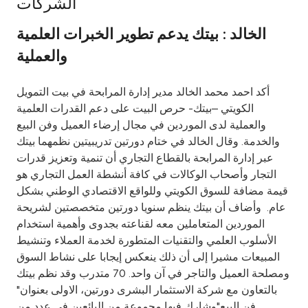
الشركات
Ways to bank
الخالد : بيتك يدعم تطوير الخبرات العلمية
والعملية
Tools & Services
أكد احمد محمد الخالد مدير إدارة المرابحة في بيت التمويل
After Sales Services
الكويتي –بيتك- حرص البيت على دعم القدرات العلمية
والعملية لدى الموردين في مجال إرضاء العميل وفن البيع
والخدمة. وقال الخالد في ختام دورتين تدريبيتين نظمهما بيتك
عبر إدارة المرابحة بالقطاع التجاري أن تنمية وتعزيز قدرات
Contact us
التجار وأصحاب الوكالات في كافة أنشطة العمل التجاري هو
قيمة مضافة للسوق الكويتي وللواقع الاقتصادي الوطني بشكل
Branch & ATM locator
عام. وأضاف أن بيتك ينظم سنويا دورتين متخصصتين لشريحة
الموردين المتعاملين معه لقناعته بجدوى وأهمية استخدام
Germany
الأسلوب العلمي والتقنيات المتطورة لخدمة العملاء وتنشيط
المبيعات مشيرا إلى أن ذلك ينعكس إيجابا على نشاط السوق
Malaysia
ومصلحة العميل والتاجر في آن واحد. 70 متدرب وقد نظم بيتك
بالتعاون مع شركة الاستثمار البشرى دورتين، الاولى بعنوان"
فن البيع"وشارك فيها مجموعة من البائعين في عدد من