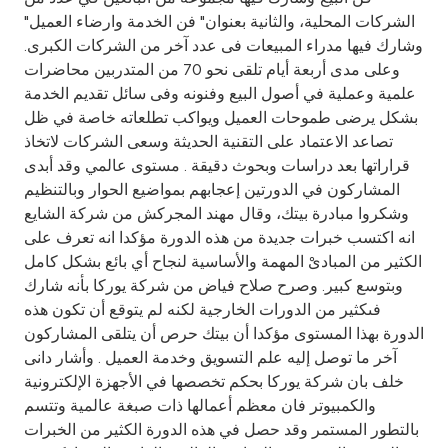
Turkey
الشركات المحلية، والثانية بعنوان" فن الخدمة وارضاء العميل"
وشارك فيها مدراء المبيعات فى عدد آخر من الشركات الكبرى.
Egypt
وعلى مدى أربعة أيام تلقى نحو 70 من المتدربين محاضرات
علمية وعملية في أصول البيع وفنونه وفى سائل تقديم الخدمة
UK
بشكل يرضى طموحات العميل ويواكب تطلعاته خاصة في ظل
تصاعد الاعتماد على التقنية الحديثة وسعى الشركات لاتخاذ
قراراتها بعد دراسات وبحوث دقيقة . مستوى عالمي وقد أبدى
Kingdom of Bahrain
المشاركون في الدورتين إعجابهم بمواضيع الحوار وبالتنظيم
وشكروا مبادرة بيتك، وقال مهند المجركش من شركة الشايع
انه اكتسب خبرات جديدة من هذه الدورة مؤكدا انه تعرف على
الكثير من المبادىْ المهمة والأساسية لنجاح أي بائع بشكل كامل
وبتوسع كبير. وصرح صلاح فياض من شركة يوركا بأنه شارك
فىكثير من الدورات الخارجية لكنه لم يتوقع أن تكون هذه
الدورة بهذا المستوى مؤكدا أن بيتك حرص أن يتلقى المشاركون
آخر ما توصل إليه علم التسويق وخدمة العميل . وأشار دانى
خلف بان شركة يوركا بحكم تخصصها في الأجهزة الإلكترونية
والكمبيوتر فان معظم أعمالها ذات صبغة عالمية وتتسم
بالتطور المستمر وقد حصل في هذه الدورة الكثير من الخبرات