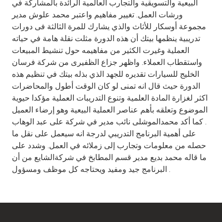
البيعية والتسويقية والتجارب العالمية الرائدة بالمشاركة في
ورشات العمل. تغيير مفاهيم واعتبر محمد علوش مدير
مجموعة أوسكار للأثاث والذي يشارك للمرة الثالثة فى دورات
تدريبية ينظمها بيتك أن هذه الدورة مثلت نقلة هامة في حياته
العملية وغيرت الكثير من مفاهيمه حول تنشيط المبيعات
واستقطاب العملاء. واظهر جزاع الظفيرى من شركة فرسان
الخليج للسيارات تقديره للجهد الذي بذله بيتك في تنظيم هذه
الدورة حيث قال انه تمنى لو كان الوقت أطول والمحاضرات
اكثر لغزارة المادة العلمية وتنوع التدريبات العملية مؤكدا حيوية
الموضوع وتعلقه بأهم عناصر العملية البيعية وهو إرضاء العميل
. كما أكد محمدالموشلى نائب مدير في شركة على عبد الوهاب
على أهمية البرنامج التدريبي لدرجة انه سيعمل على نقل ما
حصله من معلومات وتجارب إلى زملائه في العمل. وشدد على
ما قاله محمد بديع مدير قسم المطابخ في شركةالشايع من أن
البرنامج جيد ومفيد ويحتاجه كل موظف ومسؤول .